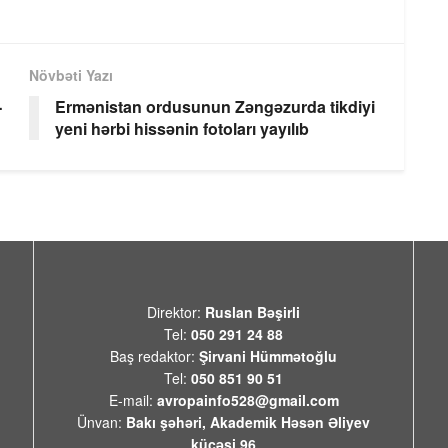
Növbəti Yazı
-
Ermənistan ordusunun Zəngəzurda tikdiyi
yeni hərbi hissənin fotoları yayılıb
Direktor:
Ruslan Bəşirli
Tel:
050 291 24 88
Baş redaktor:
Şirvani Hümmətoğlu
Tel:
050 851 90 51
E-mail:
avropainfo528@gmail.com
Ünvan:
Bakı şəhəri, Akademik Həsən Əliyev
küçəsi 96