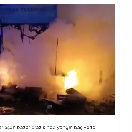
ləşən bazar ərazisində yanğın baş verib.