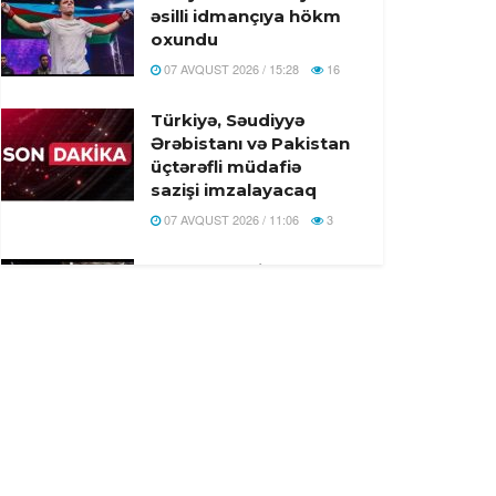
əsilli idmançıya hökm
oxundu
07 AVQUST 2026 / 15:28
16
Türkiyə, Səudiyyə
Ərəbistanı və Pakistan
üçtərəfli müdafiə
sazişi imzalayacaq
07 AVQUST 2026 / 11:06
3
Tərtər şəhərində ər və
arvadın yanaraq
öldüyü hadisənin
qəsdən törədilməsi
bəlli olub-Həbs olunan
var
07 AVQUST 2026 / 10:18
8
Beyləqanda 18 yaşlı
gənc kanalda bataraq