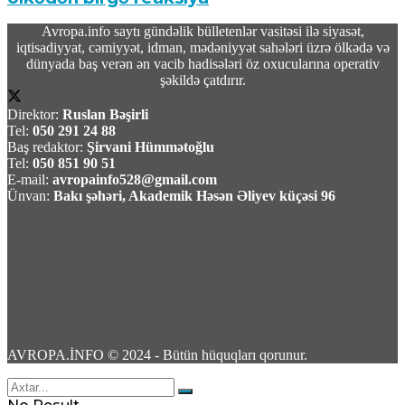
Avropa.info saytı gündəlik bülletenlər vasitəsi ilə siyasət,
06 Avqust 2026 / 17:01
iqtisadiyyat, cəmiyyət, idman, mədəniyyət sahələri üzrə ölkədə və
5
dünyada baş verən ən vacib hadisələri öz oxucularına operativ
şəkildə çatdırır.
Direktor:
Ruslan Bəşirli
Tel:
050 291 24 88
Baş redaktor:
Şirvani Hümmətoğlu
Tel:
050 851 90 51
Bakı-Qazax yolunda ağır yol-nəqliyyat
E-mail:
avropainfo528@gmail.com
hadisəsi baş verib -Yaralilar var -Video
Ünvan:
Bakı şəhəri, Akademik Həsən Əliyev küçəsi 96
06 Avqust 2026 / 16:44
17
18 yaşlı İbrahim Əbilov Yeniyetmənin
AVROPA.İNFO © 2024 - Bütün hüquqları qorunur.
“iPhone”unu əlindən alıb 20 Yanvarda
satdı – Video