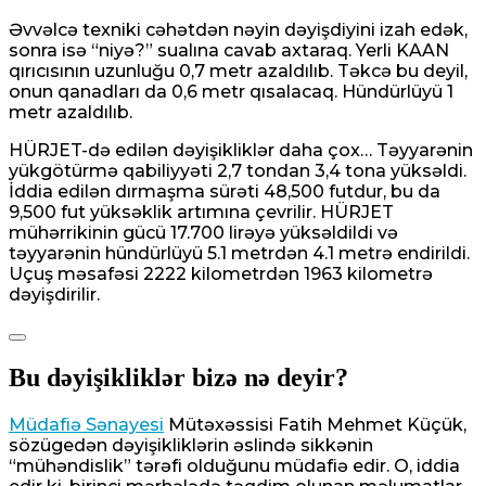
Əvvəlcə texniki cəhətdən nəyin dəyişdiyini izah edək,
sonra isə “niyə?” sualına cavab axtaraq. Yerli KAAN
qırıcısının uzunluğu 0,7 metr azaldılıb. Təkcə bu deyil,
onun qanadları da 0,6 metr qısalacaq. Hündürlüyü 1
metr azaldılıb.
HÜRJET-də edilən dəyişikliklər daha çox… Təyyarənin
yükgötürmə qabiliyyəti 2,7 tondan 3,4 tona yüksəldi.
İddia edilən dırmaşma sürəti 48,500 futdur, bu da
9,500 fut yüksəklik artımına çevrilir. HÜRJET
mühərrikinin gücü 17.700 lirəyə yüksəldildi və
təyyarənin hündürlüyü 5.1 metrdən 4.1 metrə endirildi.
Uçuş məsafəsi 2222 kilometrdən 1963 kilometrə
dəyişdirilir.
Bu dəyişikliklər bizə nə deyir?
Müdafiə Sənayesi
Mütəxəssisi Fatih Mehmet Küçük,
sözügedən dəyişikliklərin əslində sikkənin
“mühəndislik” tərəfi olduğunu müdafiə edir. O, iddia