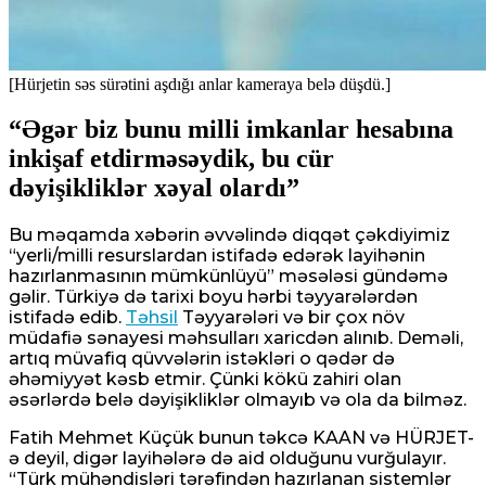
[Hürjetin səs sürətini aşdığı anlar kameraya belə düşdü.]
“Əgər biz bunu milli imkanlar hesabına
inkişaf etdirməsəydik, bu cür
dəyişikliklər xəyal olardı”
Bu məqamda xəbərin əvvəlində diqqət çəkdiyimiz
“yerli/milli resurslardan istifadə edərək layihənin
hazırlanmasının mümkünlüyü” məsələsi gündəmə
gəlir. Türkiyə də tarixi boyu hərbi təyyarələrdən
istifadə edib.
Təhsil
Təyyarələri və bir çox növ
müdafiə sənayesi məhsulları xaricdən alınıb. Deməli,
artıq müvafiq qüvvələrin istəkləri o qədər də
əhəmiyyət kəsb etmir. Çünki kökü zahiri olan
əsərlərdə belə dəyişikliklər olmayıb və ola da bilməz.
Fatih Mehmet Küçük bunun təkcə KAAN və HÜRJET-
ə deyil, digər layihələrə də aid olduğunu vurğulayır.
“Türk mühəndisləri tərəfindən hazırlanan sistemlər