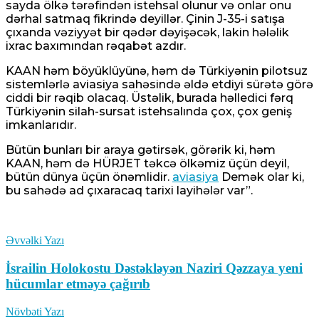
sayda ölkə tərəfindən istehsal olunur və onlar onu
dərhal satmaq fikrində deyillər. Çinin J-35-i satışa
çıxanda vəziyyət bir qədər dəyişəcək, lakin hələlik
ixrac baxımından rəqabət azdır.
KAAN həm böyüklüyünə, həm də Türkiyənin pilotsuz
sistemlərlə aviasiya sahəsində əldə etdiyi sürətə görə
ciddi bir rəqib olacaq. Üstəlik, burada həlledici fərq
Türkiyənin silah-sursat istehsalında çox, çox geniş
imkanlarıdır.
Bütün bunları bir araya gətirsək, görərik ki, həm
KAAN, həm də HÜRJET təkcə ölkəmiz üçün deyil,
bütün dünya üçün önəmlidir.
aviasiya
Demək olar ki,
bu sahədə ad çıxaracaq tarixi layihələr var”.
Əvvəlki Yazı
İsrailin Holokostu Dəstəkləyən Naziri Qəzzaya yeni
hücumlar etməyə çağırıb
Növbəti Yazı