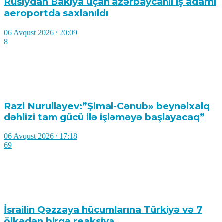
Rusiydan Bakıya uçan azərbaycanlı iş adamı
aeroportda saxlanıldı
06 Avqust 2026 / 20:09
8
Razi Nurullayev:”Şimal-Cənub» beynəlxalq
dəhlizi tam gücü ilə işləməyə başlayacaq”
06 Avqust 2026 / 17:18
69
İsrailin Qəzzaya hücumlarına Türkiyə və 7
ölkədən birgə reaksiya