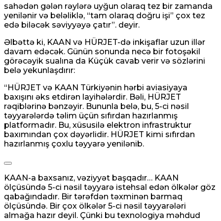
sahədən gələn rəylərə uyğun olaraq tez bir zamanda
yenilənir və beləliklə, “tam olaraq doğru işi” çox tez
edə biləcək səviyyəyə çatır”. deyir.
Əlbəttə ki, KAAN və HÜRJET-də inkişaflar uzun illər
davam edəcək. Günün sonunda necə bir fotoşəkil
görəcəyik sualına da Küçük cavab verir və sözlərini
belə yekunlaşdırır:
“HÜRJET və KAAN Türkiyənin hərbi aviasiyaya
baxışını əks etdirən layihələrdir. Bəli, HÜRJET
rəqiblərinə bənzəyir. Bununla belə, bu, 5-ci nəsil
təyyarələrdə təlim üçün sıfırdan hazırlanmış
platformadır. Bu, xüsusilə elektron infrastruktur
baxımından çox dəyərlidir. HÜRJET kimi sıfırdan
hazırlanmış çoxlu təyyarə yenilənib.
KAAN-a baxsanız, vəziyyət başqadır… KAAN
ölçüsündə 5-ci nəsil təyyarə istehsal edən ölkələr göz
qabağındadır. Bir tərəfdən təxminən barmaq
ölçüsündə. Bir çox ölkələr 5-ci nəsil təyyarələri
almağa hazır deyil. Çünki bu texnologiya məhdud