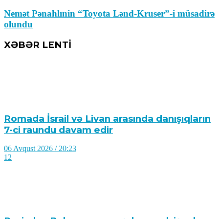
Nemət Pənahlınin “Toyota Lənd-Kruser”-i müsadirə
olundu
XƏBƏR LENTİ
Romada İsrail və Livan arasında danışıqların
7-ci raundu davam edir
06 Avqust 2026 / 20:23
12