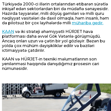
Türkiyədə 2000-ci illərin ortalarından etibarən sürətlə
inkişaf edən sektorlardan biri də müdafiə sənayesidir.
Hazırda
təyyarələr, milli döyüş gəmiləri və milli quru
nəqliyyat vasitələri də daxil olmaqla, həm insanlı, həm
də pilotsuz bir çox layihələrdə milli
müharibə gedir.
KAAN
və iki strateji əhəmiyyətli HÜRJET hava
platforması daha əvvəl Gök Vətənlə görüşmüşdü.
Ancaq onları uzun və çətin bir yol gözləyir. Bəzən bu
yolda çox mühüm dəyişikliklər edilir və bəziləri
ictimaiyyətə çatdırılır.
KAAN və HÜRJET-in texniki məlumatlarının son
yenilənməsi haqqında danışdığımız prosesin cari
nümunəsidir.