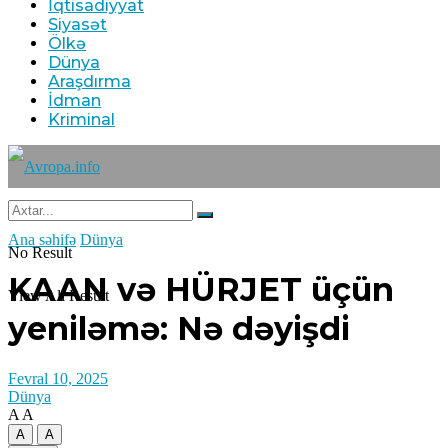
İqtisadiyyat
Siyasət
Ölkə
Dünya
Araşdırma
İdman
Kriminal
Ana səhifə
Dünya
No Result
KAAN və HÜRJET üçün
View All Result
yeniləmə: Nə dəyişdi
Fevral 10, 2025
Dünya
A
A
A
A