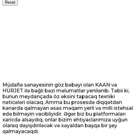
Reset
Müdafiə sənayesinin göz bəbəyi olan KAAN və
HÜRJET ilə bağlı bəzi məlumatlar yenilənib. Təbii ki,
bunun meydançada öz əksini tapacaq texniki
nəticələri olacaq. Amma bu prosesdə diqqətdən
kənarda qalmayan əsas məqam yerli və milli istehsal
edə bilməyin vacibliyidir. Əgər biz bu platformaları
xaricdə alsaydıq, onlar bizim ehtiyaclarımıza uyğun
olaraq dəyişdiriləcək və xəyaldan başqa bir şey
qalmayacaqdı.