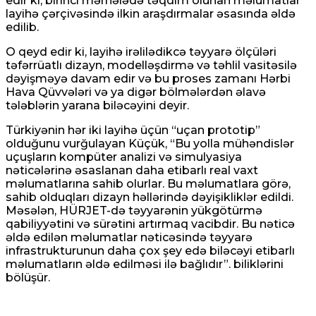
edir ki, birinci mərhələdə təqdim olunan məlumatlar
layihə çərçivəsində ilkin araşdırmalar əsasında əldə
edilib.
O qeyd edir ki, layihə irəlilədikcə təyyarə ölçüləri
təfərrüatlı dizayn, modelləşdirmə və təhlil vasitəsilə
dəyişməyə davam edir və bu proses zamanı Hərbi
Hava Qüvvələri və ya digər bölmələrdən əlavə
tələblərin yarana biləcəyini deyir.
Türkiyənin hər iki layihə üçün “uçan prototip”
olduğunu vurğulayan Küçük, “Bu yolla mühəndislər
uçuşların kompüter analizi və simulyasiya
nəticələrinə əsaslanan daha etibarlı real vaxt
məlumatlarına sahib olurlar. Bu məlumatlara görə,
sahib olduqları dizayn həllərində dəyişikliklər edildi.
Məsələn, HÜRJET-də təyyarənin yükgötürmə
qabiliyyətini və sürətini artırmaq vacibdir. Bu nəticə
əldə edilən məlumatlar nəticəsində təyyarə
infrastrukturunun daha çox şey edə biləcəyi etibarlı
məlumatların əldə edilməsi ilə bağlıdır”. biliklərini
bölüşür.