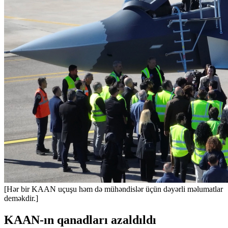
[Hər bir KAAN uçuşu həm də mühəndislər üçün dəyərli məlumatlar
deməkdir.]
KAAN-ın qanadları azaldıldı