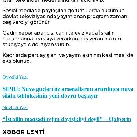
Sosial mediada paylaşılan görüntülərdə hücumun
dövlət televiziyasında yayımlanan proqram zamanı
baş verdiyi görünür.
Qadın xəbər aparıcısı canlı televiziyada İsrailin
hücumlarına reaksiya verərkən baş verən hücum
studiyaya ciddi ziyan vurub.
Kadrlarda partlayış anı və yayım axınının kəsilməsi də
əks olunub.
Əvvəlki Yazı
SIPRI: Nüvə gücləri öz arsenallarını artırdıqca nüvə
silahı təhlükəsinin yeni dövrü başlayır
Növbəti Yazı
“İsrailin məqsədi rejim dəyişikliyi deyil” – Qalperin
XƏBƏR LENTİ