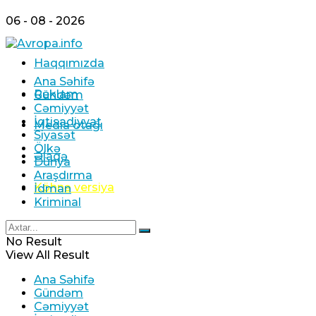
06 - 08 - 2026
Haqqımızda
Ana Səhifə
Reklam
Gündəm
Cəmiyyət
İqtisadiyyat
Media otağı
Siyasət
Ölkə
Əlaqə
Dünya
Araşdırma
Köhnə versiya
İdman
Kriminal
No Result
View All Result
Ana Səhifə
Gündəm
Cəmiyyət