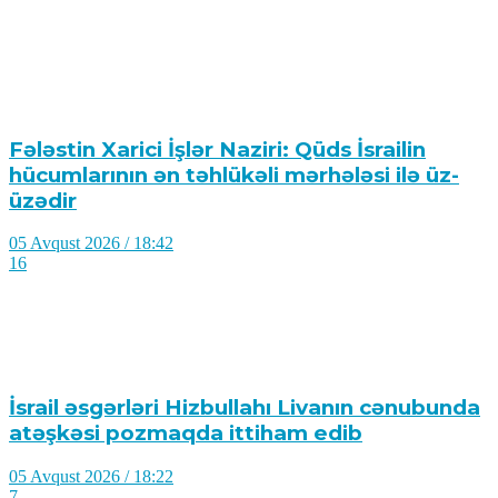
Fələstin Xarici İşlər Naziri: Qüds İsrailin
hücumlarının ən təhlükəli mərhələsi ilə üz-
üzədir
05 Avqust 2026 / 18:42
16
İsrail əsgərləri Hizbullahı Livanın cənubunda
atəşkəsi pozmaqda ittiham edib
05 Avqust 2026 / 18:22
7