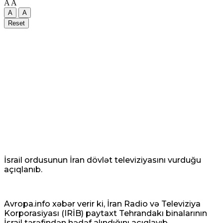
A
A
A
A
Reset
İsrail ordusunun İran dövlət televiziyasını vurduğu
açıqlanıb.
Avropa.info xəbər verir ki, İran Radio və Televiziya
Korporasiyası (IRİB) paytaxt Tehrandakı binalarının
İsrail tərəfindən hədəf alındığını açıqlayıb.