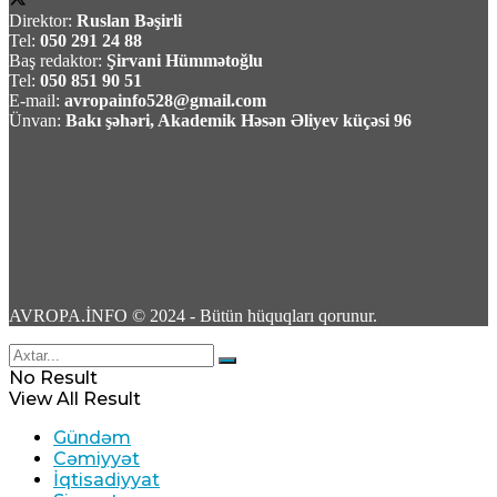
Direktor:
Ruslan Bəşirli
Tel:
050 291 24 88
Baş redaktor:
Şirvani Hümmətoğlu
Tel:
050 851 90 51
E-mail:
avropainfo528@gmail.com
Ünvan:
Bakı şəhəri, Akademik Həsən Əliyev küçəsi 96
Nigar Fərhadın əri həbs edildi
05 Avqust 2026 / 16:28
10
AVROPA.İNFO © 2024 - Bütün hüquqları qorunur.
Rosatom: Zaporojya Atom Elektrik
Stansiyasının 4 əməkdaşı yaralanıb
No Result
View All Result
05 Avqust 2026 / 16:22
9
Gündəm
Cəmiyyət
İqtisadiyyat