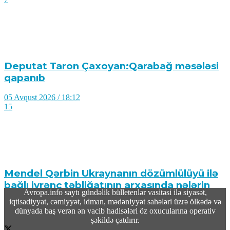
Deputat Taron Çaxoyan:Qarabağ məsələsi
qapanıb
05 Avqust 2026 / 18:12
15
Mendel Qərbin Ukraynanın dözümlülüyü ilə
bağlı iyrənc təbliğatının arxasında nələrin
Avropa.info saytı gündəlik bülletenlər vasitəsi ilə siyasət,
dayandığını açıqladı
iqtisadiyyat, cəmiyyət, idman, mədəniyyət sahələri üzrə ölkədə və
dünyada baş verən ən vacib hadisələri öz oxucularına operativ
05 Avqust 2026 / 18:08
şəkildə çatdırır.
17