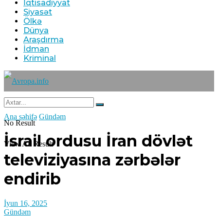
İqtisadiyyat
Siyasət
Ölkə
Dünya
Araşdırma
İdman
Kriminal
Ana səhifə
Gündəm
No Result
İsrail ordusu İran dövlət
View All Result
televiziyasına zərbələr
endirib
İyun 16, 2025
Gündəm