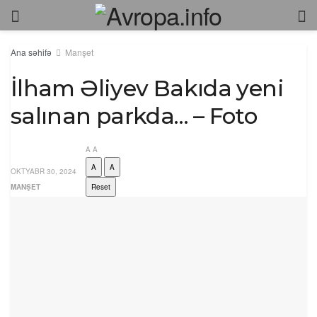
Ana səhifə
Manşet
İlham Əliyev Bakıda yeni
salınan parkda… – Foto
A
A
A
A
OKTYABR 30, 2024
MANŞET
Reset