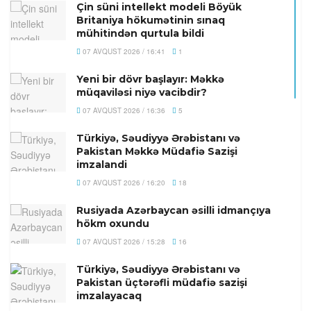
Çin süni intellekt modeli Böyük
Britaniya hökumətinin sınaq
mühitindən qurtula bildi
07 AVQUST 2026 / 16:41
1
Yeni bir dövr başlayır: Məkkə
müqaviləsi niyə vacibdir?
07 AVQUST 2026 / 16:36
5
Türkiyə, Səudiyyə Ərəbistanı və
Pakistan Məkkə Müdafiə Sazişi
imzalandi
07 AVQUST 2026 / 16:20
18
Rusiyada Azərbaycan əsilli idmançıya
hökm oxundu
07 AVQUST 2026 / 15:28
16
Türkiyə, Səudiyyə Ərəbistanı və
Pakistan üçtərəfli müdafiə sazişi
imzalayacaq