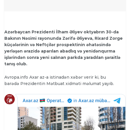
Azərbaycan Prezidenti İlham Əliyev oktyabrın 30-da
Bakının Nəsimi rayonunda Zərifə Əliyeva, Rixard Zorge
küçələrinin və Neftçilər prospektinin əhatəsində
yerləşən ərazidə aparılan abadlıq və yenidənqurma
işlərindən sonra yeni salınan parkda yaradılan şəraitlə
tanış olub.
Avropa.info Axar az-a istinadən
xəbər verir ki, bu
barədə Prezidentin Mətbuat xidməti məlumat yayıb.