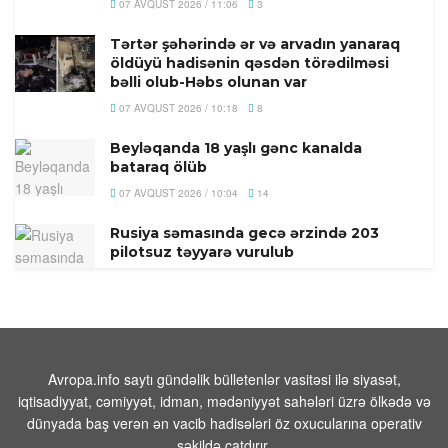
07 AVQUST 2026 / 11:06
3
Tərtər şəhərində ər və arvadın yanaraq
öldüyü hadisənin qəsdən törədilməsi
bəlli olub-Həbs olunan var
07 AVQUST 2026 / 10:18
8
Beyləqanda 18 yaşlı gənc kanalda
bataraq ölüb
07 AVQUST 2026 / 10:04
14
Rusiya səmasında gecə ərzində 203
pilotsuz təyyarə vurulub
07 AVQUST 2026 / 9:54
21
Məhəmməd
Əsədullazadə:“Azərbaycan-
Ermənistan Mövzusu ATƏT Üçün Artıq
Qapalı Səhifədir”
Avropa.info saytı gündəlik bülletenlər vasitəsi ilə siyasət,
iqtisadiyyat, cəmiyyət, idman, mədəniyyət sahələri üzrə ölkədə və
07 AVQUST 2026 / 9:26
53
dünyada baş verən ən vacib hadisələri öz oxucularına operativ
Yekaterinburqdakı Wildberries
şəkildə çatdırır.