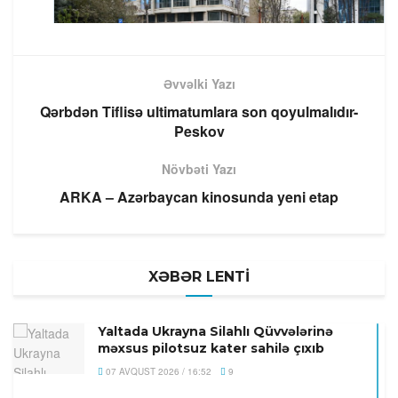
Əvvəlki Yazı
Qərbdən Tiflisə ultimatumlara son qoyulmalıdır-
Peskov
Növbəti Yazı
ARKA – Azərbaycan kinosunda yeni etap
XƏBƏR LENTİ
Yaltada Ukrayna Silahlı Qüvvələrinə
məxsus pilotsuz kater sahilə çıxıb
07 AVQUST 2026 / 16:52
9