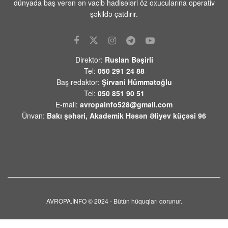
dünyada baş verən ən vacib hadisələri öz oxucularına operativ
07 AVQUST 2026 / 16:20
19
şəkildə çatdırır.
Rusiyada Azərbaycan əsilli idmançıya
hökm oxundu
07 AVQUST 2026 / 15:28
16
Direktor:
Ruslan Bəşirli
Türkiyə, Səudiyyə Ərəbistanı və
Tel:
050 291 24 88
Pakistan üçtərəfli müdafiə sazişi
Baş redaktor:
Şirvani Hümmətoğlu
imzalayacaq
Tel:
050 851 90 51
07 AVQUST 2026 / 11:06
3
E-mail:
avropainfo528@gmail.com
Ünvan:
Bakı şəhəri, Akademik Həsən Əliyev küçəsi 96
Tərtər şəhərində ər və arvadın yanaraq
öldüyü hadisənin qəsdən törədilməsi
bəlli olub-Həbs olunan var
07 AVQUST 2026 / 10:18
8
Beyləqanda 18 yaşlı gənc kanalda
bataraq ölüb
07 AVQUST 2026 / 10:04
14
AVROPA.İNFO © 2024 - Bütün hüquqları qorunur.
Rusiya səmasında gecə ərzində 203
pilotsuz təyyarə vurulub