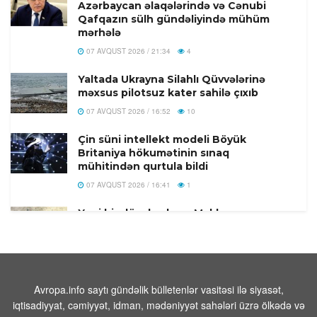
Azərbaycan əlaqələrində və Cənubi
Qafqazın sülh gündəliyində mühüm
mərhələ
07 AVQUST 2026 / 21:34
4
Yaltada Ukrayna Silahlı Qüvvələrinə
məxsus pilotsuz kater sahilə çıxıb
07 AVQUST 2026 / 16:52
10
Çin süni intellekt modeli Böyük
Britaniya hökumətinin sınaq
mühitindən qurtula bildi
07 AVQUST 2026 / 16:41
1
Yeni bir dövr başlayır: Məkkə
müqaviləsi niyə vacibdir?
07 AVQUST 2026 / 16:36
7
Türkiyə, Səudiyyə Ərəbistanı və
Pakistan Məkkə Müdafiə Sazişi
Avropa.info saytı gündəlik bülletenlər vasitəsi ilə siyasət,
imzalandi
iqtisadiyyat, cəmiyyət, idman, mədəniyyət sahələri üzrə ölkədə və