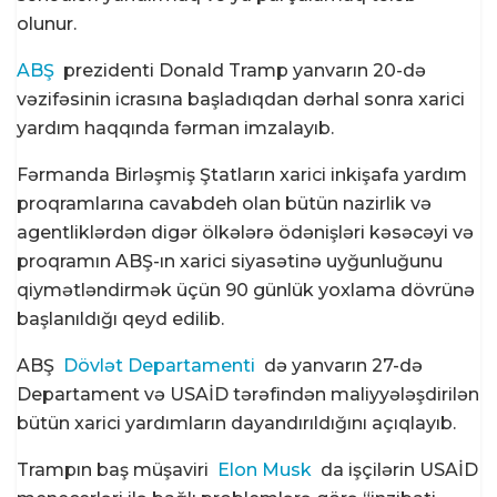
olunur.
ABŞ
prezidenti Donald Tramp yanvarın 20-də
vəzifəsinin icrasına başladıqdan dərhal sonra xarici
yardım haqqında fərman imzalayıb.
Fərmanda Birləşmiş Ştatların xarici inkişafa yardım
proqramlarına cavabdeh olan bütün nazirlik və
agentliklərdən digər ölkələrə ödənişləri kəsəcəyi və
proqramın ABŞ-ın xarici siyasətinə uyğunluğunu
qiymətləndirmək üçün 90 günlük yoxlama dövrünə
başlanıldığı qeyd edilib.
ABŞ
Dövlət Departamenti
də yanvarın 27-də
Departament və USAİD tərəfindən maliyyələşdirilən
bütün xarici yardımların dayandırıldığını açıqlayıb.
Trampın baş müşaviri
Elon Musk
da işçilərin USAİD