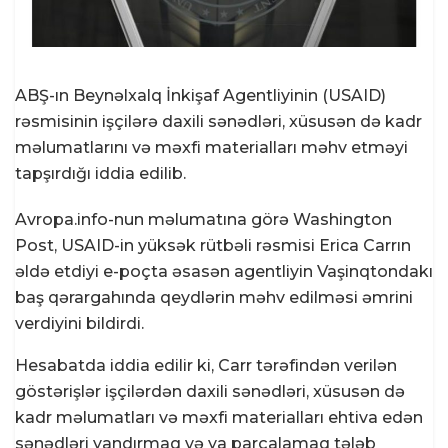
ABŞ-ın Beynəlxalq İnkişaf Agentliyinin (USAID)
rəsmisinin işçilərə daxili sənədləri, xüsusən də kadr
məlumatlarını və məxfi materialları məhv etməyi
tapşırdığı iddia edilib.
Avropa.info-nun məlumatına görə Washington
Post, USAID-in yüksək rütbəli rəsmisi Erica Carrın
əldə etdiyi e-poçta əsasən agentliyin Vaşinqtondakı
baş qərargahında qeydlərin məhv edilməsi əmrini
verdiyini bildirdi.
Hesabatda iddia edilir ki, Carr tərəfindən verilən
göstərişlər işçilərdən daxili sənədləri, xüsusən də
kadr məlumatları və məxfi materialları ehtiva edən
sənədləri yandırmaq və ya parçalamaq tələb