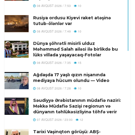
08 AVQUST 2026 / 7:53
10
Rusiya ordusu Kiyevi raket atəşinə
tutub-ölənlər var
08 AVQUST 2026 / 7:49
10
Dünya şöhrətli misirli ulduz
Məhəmməd Salah ailəsi ilə birlikdə bu
lüks villada yaşayacaq-Fotolar
08 AVQUST 2026 / 7:35
15
Ağdaşda 17 yaşlı qızın nişanında
mediyaya hücum olundu — Video
08 AVQUST 2026 / 7:28
10
Səudiyyə Ərəbistanının müdafiə naziri:
Məkkə Müdafiə Sazişi regionun və
dünyanın təhlükəsizliyinə töhfə verir
07 AVQUST 2026 / 23:00
12
Tarixi Vaşinqton görüşü: ABŞ-