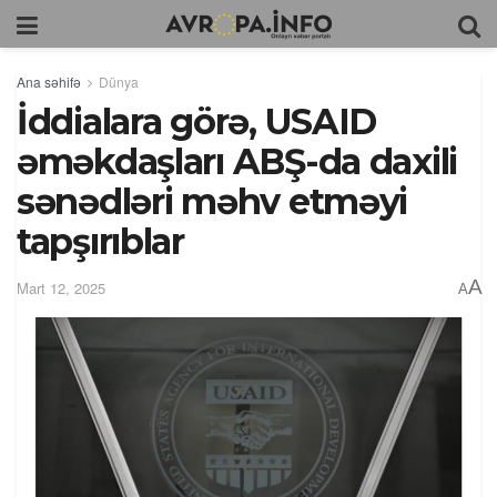
Ana səhifə
Dünya
İddialara görə, USAID
əməkdaşları ABŞ-da daxili
sənədləri məhv etməyi
tapşırıblar
A
Mart 12, 2025
A