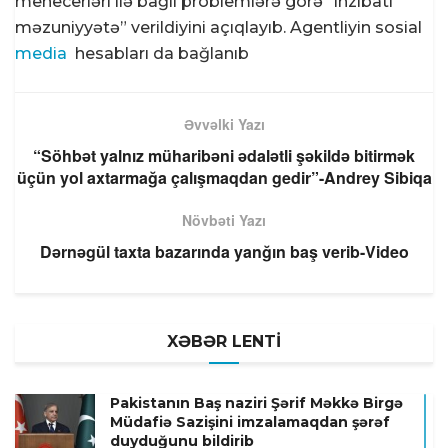
menecerləri ilə bağlı problemlərə görə “inzibati
məzuniyyətə” verildiyini açıqlayıb. Agentliyin sosial
media
hesabları da bağlanıb
Əvvəlki Yazı
“Söhbət yalnız müharibəni ədalətli şəkildə bitirmək
üçün yol axtarmağa çalışmaqdan gedir”-Andrey Sibiqa
Növbəti Yazı
Dərnəgül taxta bazarında yanğın baş verib-Video
XƏBƏR LENTİ
Pakistanın Baş naziri Şərif Məkkə Birgə
Müdafiə Sazişini imzalamaqdan şərəf
duyduğunu bildirib