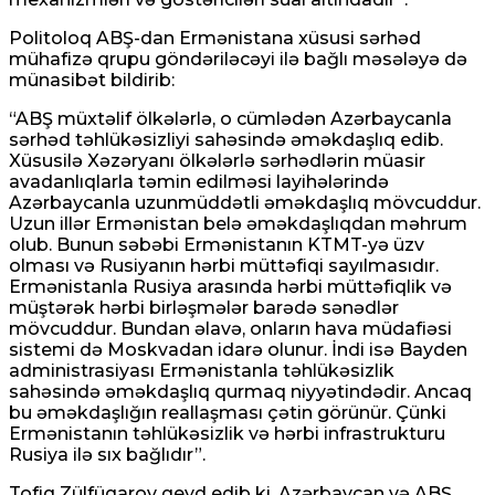
Politoloq ABŞ-dan Ermənistana xüsusi sərhəd
mühafizə qrupu göndəriləcəyi ilə bağlı məsələyə də
münasibət bildirib:
“ABŞ müxtəlif ölkələrlə, o cümlədən Azərbaycanla
sərhəd təhlükəsizliyi sahəsində əməkdaşlıq edib.
Xüsusilə Xəzəryanı ölkələrlə sərhədlərin müasir
avadanlıqlarla təmin edilməsi layihələrində
Azərbaycanla uzunmüddətli əməkdaşlıq mövcuddur.
Uzun illər Ermənistan belə əməkdaşlıqdan məhrum
olub. Bunun səbəbi Ermənistanın KTMT-yə üzv
olması və Rusiyanın hərbi müttəfiqi sayılmasıdır.
Ermənistanla Rusiya arasında hərbi müttəfiqlik və
müştərək hərbi birləşmələr barədə sənədlər
mövcuddur. Bundan əlavə, onların hava müdafiəsi
sistemi də Moskvadan idarə olunur. İndi isə Bayden
administrasiyası Ermənistanla təhlükəsizlik
sahəsində əməkdaşlıq qurmaq niyyətindədir. Ancaq
bu əməkdaşlığın reallaşması çətin görünür. Çünki
Ermənistanın təhlükəsizlik və hərbi infrastrukturu
Rusiya ilə sıx bağlıdır”.
Tofiq Zülfüqarov qeyd edib ki, Azərbaycan və ABŞ