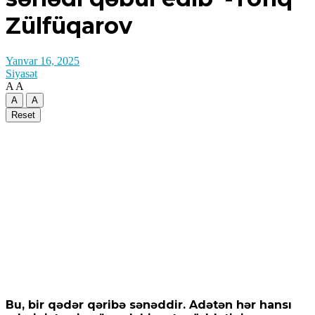
Zülfüqarov
Yanvar 16, 2025
Siyasət
A
A
A
A
Reset
Bu, bir qədər qəribə sənəddir. Adətən hər hansı