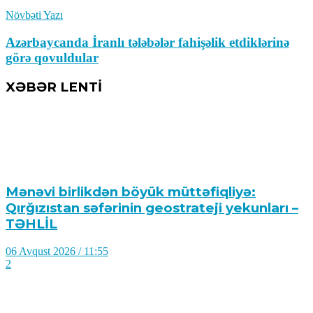
Növbəti Yazı
Azərbaycanda İranlı tələbələr fahişəlik etdiklərinə
görə qovuldular
XƏBƏR LENTİ
Mənəvi birlikdən böyük müttəfiqliyə:
Qırğızıstan səfərinin geostrateji yekunları –
TƏHLİL
06 Avqust 2026 / 11:55
2