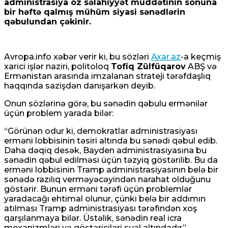
administrasiya öz səlahiyyət müddətinin sonuna
bir həftə qalmış mühüm siyasi sənədlərin
qəbulundan çəkinir.
Avropa.info xəbər verir ki, bu sözləri
Axar.az
-a keçmiş
xarici işlər naziri, politoloq
Tofiq Zülfüqarov
ABŞ və
Ermənistan arasında imzalanan strateji tərəfdaşlıq
haqqında sazişdən danışarkən deyib.
Onun sözlərinə görə, bu sənədin qəbulu ermənilər
üçün problem yarada bilər:
“Görünən odur ki, demokratlar administrasiyası
erməni lobbisinin təsiri altında bu sənədi qəbul edib.
Daha dəqiq desək, Bayden administrasiyasına bu
sənədin qəbul edilməsi üçün təzyiq göstərilib. Bu da
erməni lobbisinin Tramp administrasiyasının belə bir
sənədə razılıq verməyəcəyindən narahat olduğunu
göstərir. Bunun erməni tərəfi üçün problemlər
yaradacağı ehtimal olunur, çünki belə bir addımın
atılması Tramp administrasiyası tərəfindən xoş
qarşılanmaya bilər. Üstəlik, sənədin real icra
mexanizmləri və göstəriciləri sual altındadır”.