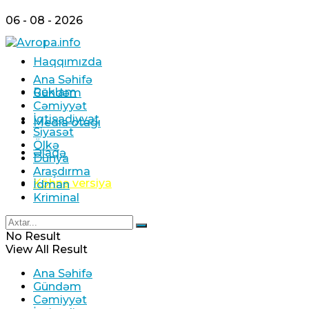
06 - 08 - 2026
Haqqımızda
Ana Səhifə
Reklam
Gündəm
Cəmiyyət
İqtisadiyyat
Media otağı
Siyasət
Ölkə
Əlaqə
Dünya
Araşdırma
Köhnə versiya
İdman
Kriminal
No Result
View All Result
Ana Səhifə
Gündəm
Cəmiyyət