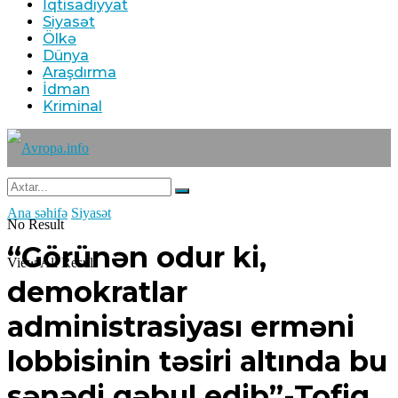
İqtisadiyyat
Siyasət
Ölkə
Dünya
Araşdırma
İdman
Kriminal
Ana səhifə
Siyasət
No Result
“Görünən odur ki,
View All Result
demokratlar
administrasiyası erməni
lobbisinin təsiri altında bu
sənədi qəbul edib”-Tofiq