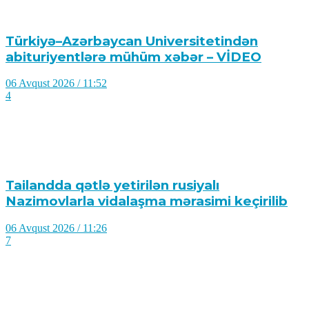
Türkiyə–Azərbaycan Universitetindən
abituriyentlərə mühüm xəbər – VİDEO
06 Avqust 2026 / 11:52
4
Tailandda qətlə yetirilən rusiyalı
Nazimovlarla vidalaşma mərasimi keçirilib
06 Avqust 2026 / 11:26
7