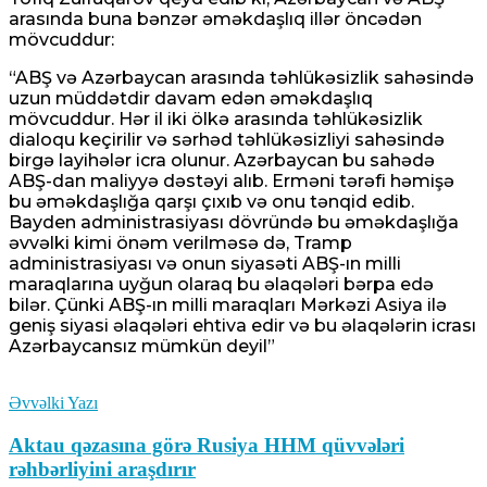
arasında buna bənzər əməkdaşlıq illər öncədən
mövcuddur:
“ABŞ və Azərbaycan arasında təhlükəsizlik sahəsində
uzun müddətdir davam edən əməkdaşlıq
mövcuddur. Hər il iki ölkə arasında təhlükəsizlik
dialoqu keçirilir və sərhəd təhlükəsizliyi sahəsində
birgə layihələr icra olunur. Azərbaycan bu sahədə
ABŞ-dan maliyyə dəstəyi alıb. Erməni tərəfi həmişə
bu əməkdaşlığa qarşı çıxıb və onu tənqid edib.
Bayden administrasiyası dövründə bu əməkdaşlığa
əvvəlki kimi önəm verilməsə də, Tramp
administrasiyası və onun siyasəti ABŞ-ın milli
maraqlarına uyğun olaraq bu əlaqələri bərpa edə
bilər. Çünki ABŞ-ın milli maraqları Mərkəzi Asiya ilə
geniş siyasi əlaqələri ehtiva edir və bu əlaqələrin icrası
Azərbaycansız mümkün deyil”
Əvvəlki Yazı
Aktau qəzasına görə Rusiya HHM qüvvələri
rəhbərliyini araşdırır