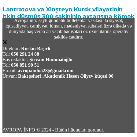
Lantratova və Xinşteyn Kursk vilayətinin
itkin düşmüş 300 sakininin axtarışına kömək
Avropa.info saytı gündəlik bülletenlər vasitəsi ilə siyasət,
edir
iqtisadiyyat, cəmiyyət, idman, mədəniyyət sahələri üzrə ölkədə və
dünyada baş verən ən vacib hadisələri öz oxucularına operativ
06 Avqust 2026 / 11:16
şəkildə çatdırır.
8
Direktor:
Ruslan Bəşirli
Tel:
050 291 24 88
Baş redaktor:
Şirvani Hümmətoğlu
Tel:
050 851 90 51
E-mail:
avropainfo528@gmail.com
Ünvan:
Bakı şəhəri, Akademik Həsən Əliyev küçəsi 96
Tramp qeyri-qanuni mühacirlərin ölkəyə
girişini dayandırdıqlarını iddia edib
06 Avqust 2026 / 11:10
1
AVROPA.İNFO © 2024 - Bütün hüquqları qorunur.