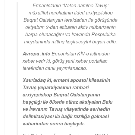
Ermənistanın “Vətən naminə Tavuş”
müxalifət hərəkatının lideri arxiyepiskop
Baqrat Qalstanyan tərəfdarları ilə görüşündə
oktyabrın 2-dən etibarən aktiv mübarizənin
bərpa olunacağını və İrəvanda Respublika
meydanında mitinq keçirəcəyini bəyan edib.
Avropa .info
Ermənistan KİV-ə istinadən
xəbər verir ki, görüş yerli xəbər portalları
tərəfindən canlı yayımlanacaq.
Xatırladaq ki, erməni apostol kilsəsinin
Tavuş yeparxiyasının rəhbəri
arxiyepiskop Baqrat Qalstanyanın
başçılığı ilə ölkədə etiraz aksiyaları Bakı
və İrəvanın Tavuş vilayətində sərhədin
delimitasiyası ilə bağlı razılığa gəlməsi
xəbərindən sonra başlayıb.