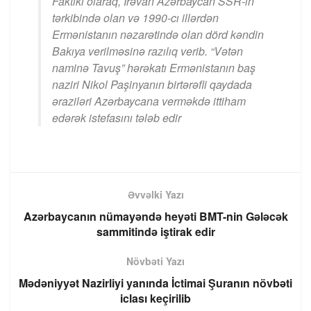
Faktiki olaraq, İrəvan Azərbaycan SSR-in
tərkibində olan və 1990-cı illərdən
Ermənistanın nəzarətində olan dörd kəndin
Bakıya verilməsinə razılıq verib. “Vətən
naminə Tavuş” hərəkatı Ermənistanın baş
naziri Nikol Paşinyanın birtərəfli qaydada
əraziləri Azərbaycana verməkdə ittiham
edərək istefasını tələb edir
Əvvəlki Yazı
Azərbaycanın nümayəndə heyəti BMT-nin Gələcək
sammitində iştirak edir
Növbəti Yazı
Mədəniyyət Nazirliyi yanında İctimai Şuranın növbəti
iclası keçirilib