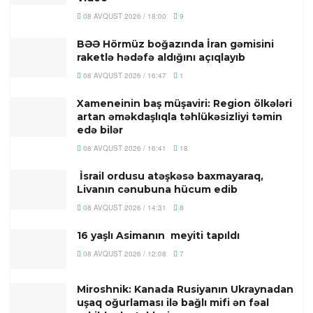
08 AVQUST 2026 / 18:00
9
BƏƏ Hörmüz boğazında İran gəmisini
raketlə hədəfə aldığını açıqlayıb
08 AVQUST 2026 / 16:47
1
Xameneinin baş müşaviri: Region ölkələri
artan əməkdaşlıqla təhlükəsizliyi təmin
edə bilər
08 AVQUST 2026 / 16:41
18
İsrail ordusu atəşkəsə baxmayaraq,
Livanın cənubuna hücum edib
08 AVQUST 2026 / 14:31
8
16 yaşlı Asimanın meyiti tapıldı
08 AVQUST 2026 / 12:08
7
Miroshnik: Kanada Rusiyanın Ukraynadan
uşaq oğurlaması ilə bağlı mifi ən fəal