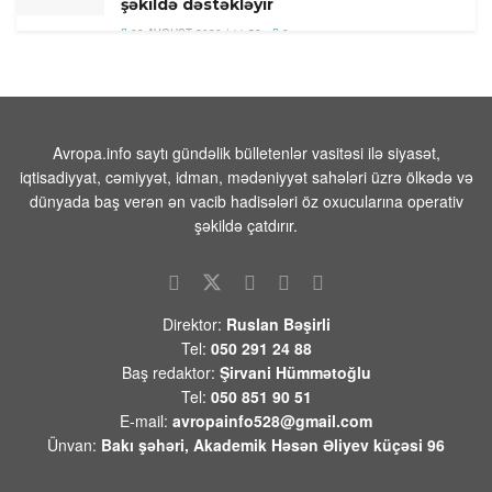
şəkildə dəstəkləyir
08 AVQUST 2026 / 11:58
8
Türkiyədə 104 kiloqram narkotik maddə
ələ keçirilib
08 AVQUST 2026 / 11:28
9
Avropa.info saytı gündəlik bülletenlər vasitəsi ilə siyasət,
Tehranın buna münasibət bildirmə və
iqtisadiyyat, cəmiyyət, idman, mədəniyyət sahələri üzrə ölkədə və
lazım gələrsə, üzr də istəməılidir
dünyada baş verən ən vacib hadisələri öz oxucularına operativ
08 AVQUST 2026 / 11:19
5
şəkildə çatdırır.
Xocavənd Rayonunda traktor minaya
düşdü
08 AVQUST 2026 / 11:11
10
Direktor:
Ruslan Bəşirli
Tel:
050 291 24 88
Pasinyan -Sülhü dönməz etmək üçün
Baş redaktor:
Şirvani Hümmətoğlu
“Qarabağ ermənilərinin geri qayıtması”
Tel:
050 851 90 51
kimi mövzuları davam etdirməmək
E-mail:
avropainfo528@gmail.com
zəruridir
Ünvan:
Bakı şəhəri, Akademik Həsən Əliyev küçəsi 96
08 AVQUST 2026 / 10:54
11
Səudiyyə Ərəbistanının görməli yerləri