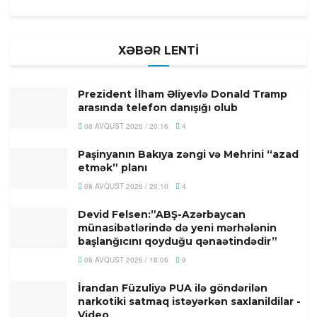
XƏBƏR LENTİ
Prezident İlham Əliyevlə Donald Tramp
arasında telefon danışığı olub
08 AVQUST 2026 / 20:16
4
Paşinyanın Bakıya zəngi və Mehrini “azad
etmək” planı
08 AVQUST 2026 / 20:10
4
Devid Felsen:”ABŞ-Azərbaycan
münasibətlərində də yeni mərhələnin
başlanğıcını qoyduğu qənaətindədir”
08 AVQUST 2026 / 18:06
9
İrandan Füzuliyə PUA ilə göndərilən
narkotiki satmaq istəyərkən saxlanildilar -
Video