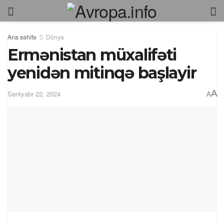
Ana səhifə
Dünya
Ermənistan müxalifəti
yenidən mitinqə başlayir
A
Sentyabr 22, 2024
A