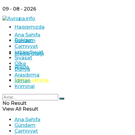
09 - 08 - 2026
Haqqımızda
Ana Səhifə
Reklam
Gündəm
Cəmiyyət
İqtisadiyyat
Media otağı
Siyasət
Ölkə
Əlaqə
Dünya
Araşdırma
Köhnə versiya
İdman
Kriminal
No Result
View All Result
Ana Səhifə
Gündəm
Cəmiyyət