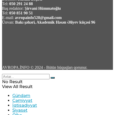
Tel:
050 291 24 88
Baş redaktor:
Şirvani Hümmətoğlu
Tel:
050 851 90 51
E-mail:
avropainfo528@gmail.com
TASS: Ukrayna Silahlı Qüvvələri üçün yerüstü
Ünvan:
Bakı şəhəri, Akademik Həsən Əliyev küçəsi 96
robot sistemləri Xarkov universitetində
yığılır
09 Avqust 2026 / 10:07
6
AVROPA.İNFO © 2024 - Bütün hüquqları qorunur.
Məhəmməd Bağet Zülqədr: “ABŞ dəniz
No Result
blokadasını ləğv etməli və qoşunları İran
View All Result
ətrafından çıxarmalidir”
Gündəm
Cəmiyyət
09 Avqust 2026 / 9:59
İqtisadiyyat
4
Siyasət