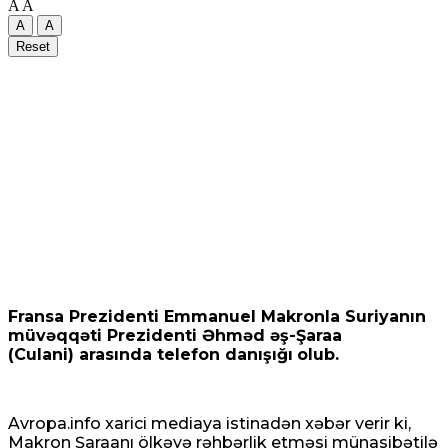
A
A
A
A
Reset
Fransa Prezidenti Emmanuel Makronla Suriyanın
müvəqqəti Prezidenti Əhməd əş-Şaraa
(Culani)
arasında telefon danışığı
olub.
Avropa.info xarici mediaya istinadən xəbər verir ki,
Makron Şaraanı ölkəyə rəhbərlik etməsi münasibətilə