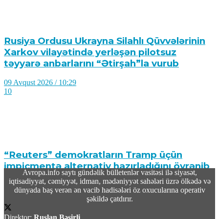
Rusiya Ordusu Ukrayna Silahlı Qüvvələrinin
Xarkov vilayətində yerləşən pilotsuz
təyyarə anbarlarını “Ətirşah”la vurub
09 Avqust 2026 / 10:29
10
“Reuters” demokratların Tramp üçün
impiçmentə alternativ hazırladığını öyrənib
Avropa.info saytı gündəlik bülletenlər vasitəsi ilə siyasət,
iqtisadiyyat, cəmiyyət, idman, mədəniyyət sahələri üzrə ölkədə və
09 Avqust 2026 / 10:19
dünyada baş verən ən vacib hadisələri öz oxucularına operativ
12
şəkildə çatdırır.
Direktor:
Ruslan Bəşirli