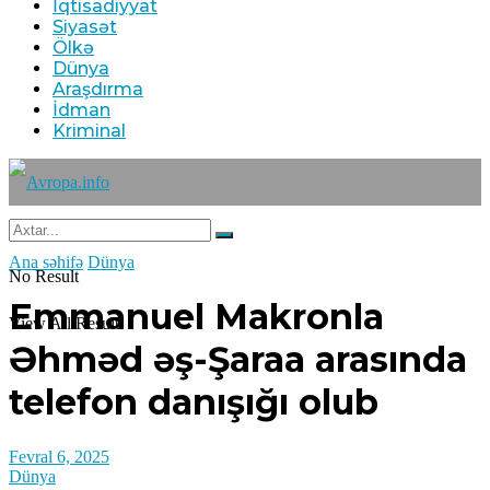
İqtisadiyyat
Siyasət
Ölkə
Dünya
Araşdırma
İdman
Kriminal
Ana səhifə
Dünya
No Result
Emmanuel Makronla
View All Result
Əhməd əş-Şaraa arasında
telefon danışığı olub
Fevral 6, 2025
Dünya