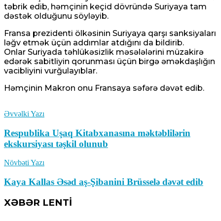
təbrik edib, həmçinin keçid dövründə Suriyaya tam
dəstək olduğunu söyləyib.
Fransa prezidenti ölkəsinin Suriyaya qarşı sanksiyaları
ləğv etmək üçün addımlar atdığını da bildirib.
Onlar Suriyada təhlükəsizlik məsələlərini müzakirə
edərək sabitliyin qorunması üçün birgə əməkdaşlığın
vacibliyini vurğulayıblar.
Həmçinin Makron onu Fransaya səfərə dəvət edib.
Əvvəlki Yazı
Respublika Uşaq Kitabxanasına məktəblilərin
ekskursiyası təşkil olunub
Növbəti Yazı
Kaya Kallas Əsəd aş-Şibanini Brüsselə dəvət edib
XƏBƏR LENTİ