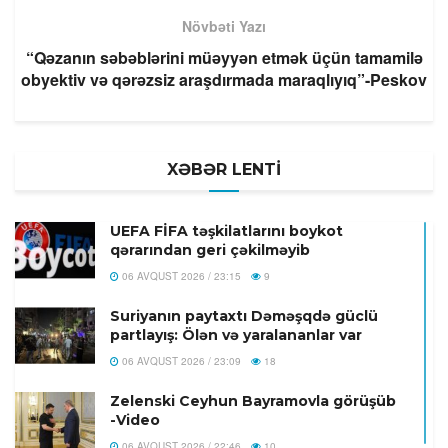
Növbəti Yazı
“Qəzanın səbəblərini müəyyən etmək üçün tamamilə
obyektiv və qərəzsiz araşdırmada maraqlıyıq”-Peskov
XƏBƏR LENTİ
UEFA FİFA təşkilatlarını boykot
qərarından geri çəkilməyib
06 AVQUST 2026 / 23:15
9
Suriyanın paytaxtı Dəməşqdə güclü
partlayış: Ölən və yaralananlar var
06 AVQUST 2026 / 23:09
18
Zelenski Ceyhun Bayramovla görüşüb
-Video
06 AVQUST 2026 / 22:46
10