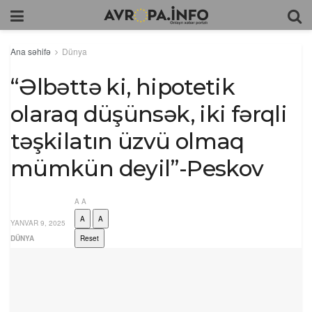
Ana səhifə
Dünya
“Əlbəttə ki, hipotetik
olaraq düşünsək, iki fərqli
təşkilatın üzvü olmaq
mümkün deyil”-Peskov
A
A
A
A
YANVAR 9, 2025
DÜNYA
Reset