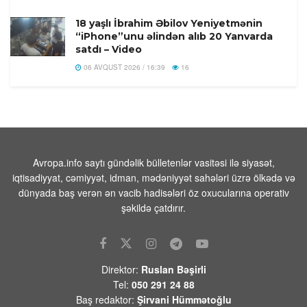
18 yaşlı İbrahim Əbilov Yeniyetmənin
“iPhone”unu əlindən alıb 20 Yanvarda
satdı – Video
06 AVQUST 2026 / 16:39
16
ABŞ-da jalapeno bibərinin səbəb
olduğu düşünülən salmonella
epidemiyası 27 ştata yayılıb
06 AVQUST 2026 / 13:22
15
Avropa.info saytı gündəlik bülletenlər vasitəsi ilə siyasət,
Vüqar Dadaşov -Azərbaycan: Qaranlıq
iqtisadiyyat, cəmiyyət, idman, mədəniyyət sahələri üzrə ölkədə və
keçmişdən aydınlıq tarixə” kitabına
dünyada baş verən ən vacib hadisələri öz oxucularına operativ
münasibətim
şəkildə çatdırır.
06 AVQUST 2026 / 13:09
117
Elxan Şahinoğlu:”Kreml Ceyhun
Bayramovun Kiyevdəki görüşlərini də
diqqətlə izləyəcək”
Direktor:
Ruslan Bəşirli
06 AVQUST 2026 / 12:33
8
Tel:
050 291 24 88
Baş redaktor:
Şirvani Hümmətoğlu