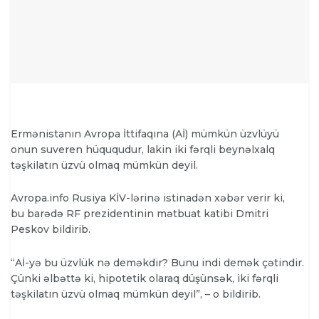
Ermənistanın Avropa İttifaqına (Aİ) mümkün üzvlüyü
onun suveren hüququdur, lakin iki fərqli beynəlxalq
təşkilatın üzvü olmaq mümkün deyil.
Avropa.info Rusiya KİV-lərinə istinadən xəbər verir ki,
bu barədə RF prezidentinin mətbuat katibi Dmitri
Peskov bildirib.
“Aİ-yə bu üzvlük nə deməkdir? Bunu indi demək çətindir.
Çünki əlbəttə ki, hipotetik olaraq düşünsək, iki fərqli
təşkilatın üzvü olmaq mümkün deyil”, – o bildirib.