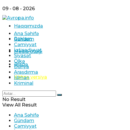
09 - 08 - 2026
Haqqımızda
Ana Səhifə
Reklam
Gündəm
Cəmiyyət
İqtisadiyyat
Media otağı
Siyasət
Ölkə
Əlaqə
Dünya
Araşdırma
Köhnə versiya
İdman
Kriminal
No Result
View All Result
Ana Səhifə
Gündəm
Cəmiyyət