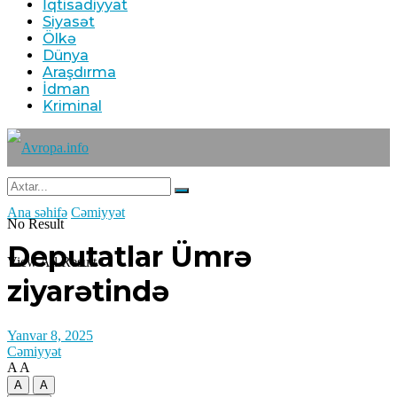
İqtisadiyyat
Siyasət
Ölkə
Dünya
Araşdırma
İdman
Kriminal
Ana səhifə
Cəmiyyət
No Result
Deputatlar Ümrə
View All Result
ziyarətində
Yanvar 8, 2025
Cəmiyyət
A
A
A
A