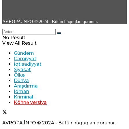
AVROPA.İNFO © 2024 - Bütün hüquqları qorunur.
TASS: Ukrayna Silahlı Qüvvələri üçün yerüstü
robot sistemləri Xarkov universitetində
No Result
yığılır
View All Result
09 Avqust 2026 / 10:07
Gündəm
6
Cəmiyyət
İqtisadiyyat
Siyasət
Ölkə
Dünya
Araşdırma
İdman
Məhəmməd Bağet Zülqədr: “ABŞ dəniz
Kriminal
blokadasını ləğv etməli və qoşunları İran
Köhnə versiya
ətrafından çıxarmalidir”
09 Avqust 2026 / 9:59
AVROPA.İNFO © 2024 - Bütün hüquqları qorunur.
4