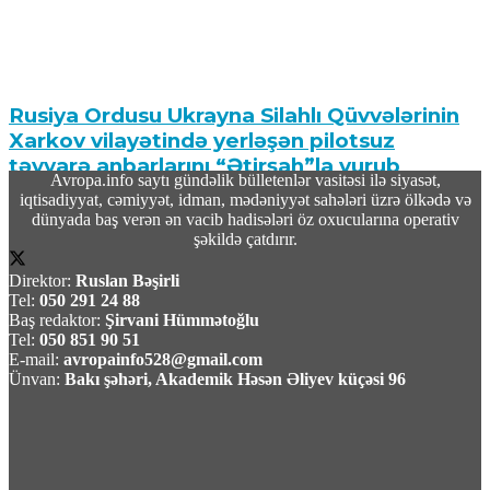
Rusiya Ordusu Ukrayna Silahlı Qüvvələrinin
Xarkov vilayətində yerləşən pilotsuz
təyyarə anbarlarını “Ətirşah”la vurub
Avropa.info saytı gündəlik bülletenlər vasitəsi ilə siyasət,
iqtisadiyyat, cəmiyyət, idman, mədəniyyət sahələri üzrə ölkədə və
09 Avqust 2026 / 10:29
dünyada baş verən ən vacib hadisələri öz oxucularına operativ
10
şəkildə çatdırır.
Direktor:
Ruslan Bəşirli
Tel:
050 291 24 88
Baş redaktor:
Şirvani Hümmətoğlu
Tel:
050 851 90 51
E-mail:
avropainfo528@gmail.com
“Reuters” demokratların Tramp üçün
Ünvan:
Bakı şəhəri, Akademik Həsən Əliyev küçəsi 96
impiçmentə alternativ hazırladığını öyrənib
09 Avqust 2026 / 10:19
12