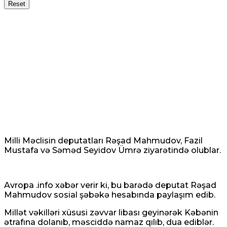
Reset
Milli Məclisin deputatları Rəşad Mahmudov, Fazil
Mustafa və Səməd Seyidov Ümrə ziyarətində olublar.
Avropa .info xəbər verir ki, bu barədə deputat Rəşad
Mahmudov sosial şəbəkə hesabında paylaşım edib.
Millət vəkilləri xüsusi zəvvar libası geyinərək Kəbənin
ətrafına dolanıb, məsciddə namaz qılıb, dua ediblər.