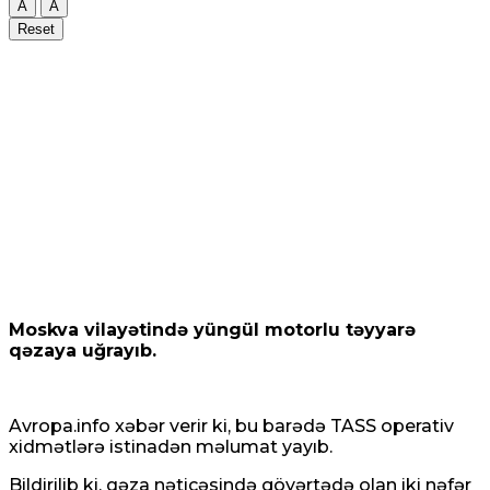
A
A
Reset
Moskva vilayətində yüngül motorlu təyyarə
qəzaya uğrayıb.
Avropa.info
xəbər verir ki, bu barədə TASS operativ
xidmətlərə istinadən məlumat yayıb.
Bildirilib ki, qəza nəticəsində göyərtədə olan iki nəfər