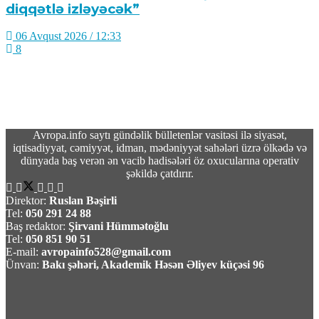
diqqətlə izləyəcək”
06 Avqust 2026 / 12:33
8
Avropa.info saytı gündəlik bülletenlər vasitəsi ilə siyasət,
Behnam Səidi: “Hörmüz boğazı İrana qarşı
iqtisadiyyat, cəmiyyət, idman, mədəniyyət sahələri üzrə ölkədə və
təhdidlər bitənə qədər bağlı qalacaq”
dünyada baş verən ən vacib hadisələri öz oxucularına operativ
şəkildə çatdırır.
06 Avqust 2026 / 12:24
8
Direktor:
Ruslan Bəşirli
Tel:
050 291 24 88
Baş redaktor:
Şirvani Hümmətoğlu
Tel:
050 851 90 51
E-mail:
avropainfo528@gmail.com
Ünvan:
Bakı şəhəri, Akademik Həsən Əliyev küçəsi 96
Mənəvi birlikdən böyük müttəfiqliyə:
Qırğızıstan səfərinin geostrateji yekunları –