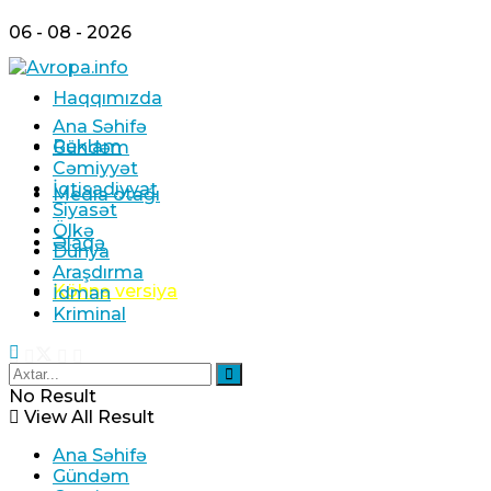
06 - 08 - 2026
Haqqımızda
Ana Səhifə
Reklam
Gündəm
Cəmiyyət
İqtisadiyyat
Media otağı
Siyasət
Ölkə
Əlaqə
Dünya
Araşdırma
Köhnə versiya
İdman
Kriminal
No Result
View All Result
Ana Səhifə
Gündəm