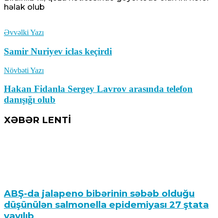
həlak olub
Əvvəlki Yazı
Samir Nuriyev iclas keçirdi
Növbəti Yazı
Hakan Fidanla Sergey Lavrov arasında telefon
danışığı olub
XƏBƏR LENTİ
ABŞ-da jalapeno bibərinin səbəb olduğu
düşünülən salmonella epidemiyası 27 ştata
yayılıb