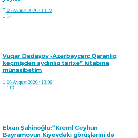
06 Avqust 2026 / 13:22
14
Vüqar Dadaşov -Azərbaycan: Qaranlıq
keçmişdən aydınlıq tarixə” kitabına
münasibətim
06 Avqust 2026 / 13:09
110
Elxan Şahinoğlu:”Kreml Ceyhun
Bayramovun Kiyevdəki görüşlərini də