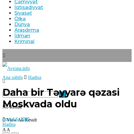
Cəmiyyət
İqtisadiyyat
Siyasət
Ölkə
Dünya
Araşdırma
İdman
Kriminal
Ana səhifə
Hadisə
Daha bir Təyyarə qəzasi
Moskvada oldu
No Result
Fevral 6, 2025
View All Result
Hadisə
A
A