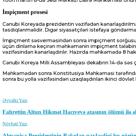
Yoon martın 8-də Seul Mərkəzi Dairə Məhkəməsi onun h
İmpiçment prosesi
Cənubi Koreyada prezidentin vəzifədən kənarlaşdırılma
təsdiqlənməlidir. Digər siyasətçiləri istefaya göndərm
İmpiçment səsverməsindən sonra impiçment sorğusu Ko
üçün dinləmə keçirən məhkəmənin impiçment tələbini 
vəzifəsindən kənarlaşdırılır. Hazırda məhkəmədə 8 haki
Cənubi Koreya Milli Assambleyası dekabrın 14-də səs 
Məhkəmədən sonra Konstitusiya Məhkəməsi tərəfindən 
sonra bu yolla vəzifəsindən uzaqlaşdırılan ikinci dövlət 
Əvvəlki Yazı
Fahrettin Altun Hikmət Hacıyevə atasının ölümü ilə ə
Növbəti Yazı
Almaniya Prezidentinin Bakıdan paylaşdigi bu görünt