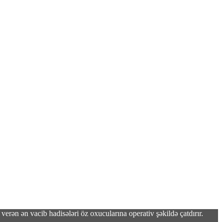
verən ən vacib hadisələri öz oxucularına operativ şəkildə çatdırır.