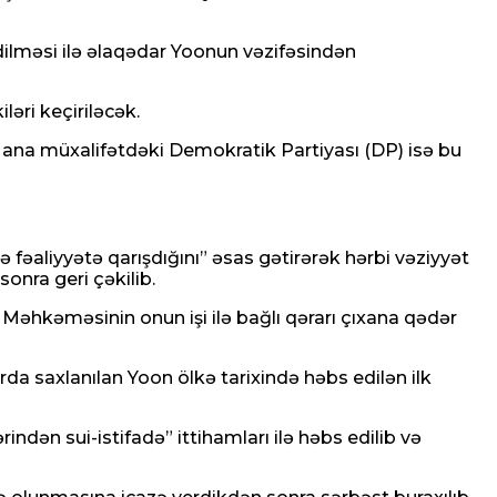
dilməsi ilə əlaqədar Yoonun vəzifəsindən
əri keçiriləcək.
”, ana müxalifətdəki Demokratik Partiyası (DP) isə bu
 fəaliyyətə qarışdığını” əsas gətirərək hərbi vəziyyət
onra geri çəkilib.
Məhkəməsinin onun işi ilə bağlı qərarı çıxana qədər
da saxlanılan Yoon ölkə tarixində həbs edilən ilk
dən sui-istifadə” ittihamları ilə həbs edilib və