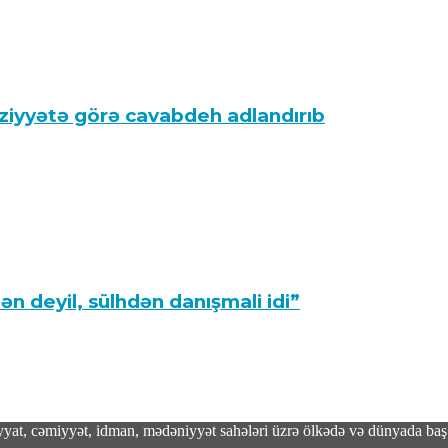
ziyyətə görə cavabdeh adlandırıb
ən deyil, sülhdən danışmali idi”
adiyyat, cəmiyyət, idman, mədəniyyət sahələri üzrə ölkədə və dünyada baş 