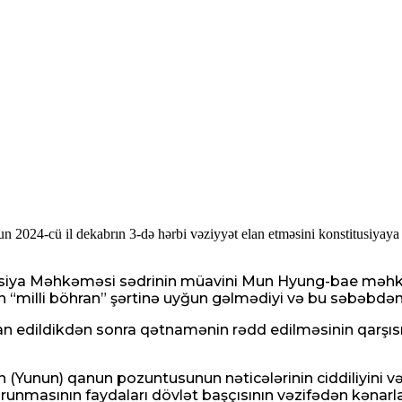
024-cü il dekabrın 3-də hərbi vəziyyət elan etməsini konstitusiyaya z
titusiya Məhkəməsi sədrinin müavini Mun Hyung-bae məh
n “milli böhran” şərtinə uyğun gəlmədiyi və bu səbəbdən
lan edildikdən sonra qətnamənin rədd edilməsinin qarşı
 (Yunun) qanun pozuntusunun nəticələrinin ciddiliyini və
runmasının faydaları dövlət başçısının vəzifədən kənarlaş