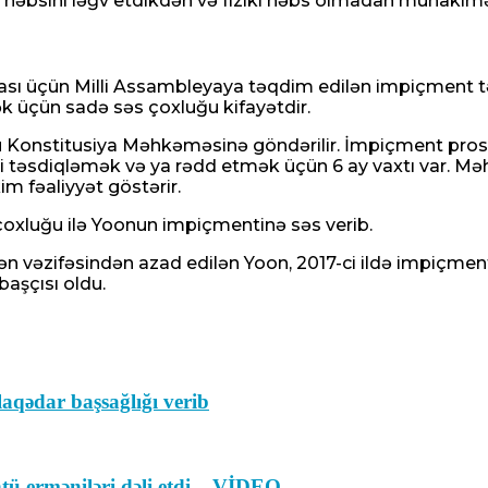
əbsini ləğv etdikdən və fiziki həbs olmadan mühakimə 
sı üçün Milli Assambleyaya təqdim edilən impiçment tək
ək üçün sadə səs çoxluğu kifayətdir.
nstitusiya Məhkəməsinə göndərilir. İmpiçment prosesi
təsdiqləmək və ya rədd etmək üçün 6 ay vaxtı var. Məh
m fəaliyyət göstərir.
çoxluğu ilə Yoonun impiçmentinə səs verib.
vəzifəsindən azad edilən Yoon, 2017-ci ildə impiçmen
başçısı oldu.
laqədar başsağlığı verib
ü erməniləri dəli etdi – VİDEO