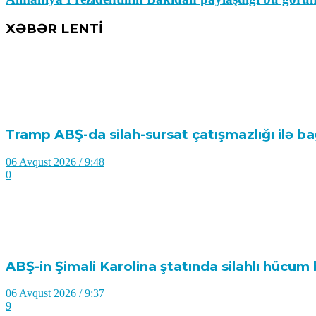
XƏBƏR LENTİ
Tramp ABŞ-da silah-sursat çatışmazlığı ilə bağ
06 Avqust 2026 / 9:48
0
ABŞ-in Şimali Karolina ştatında silahlı hücum
06 Avqust 2026 / 9:37
9