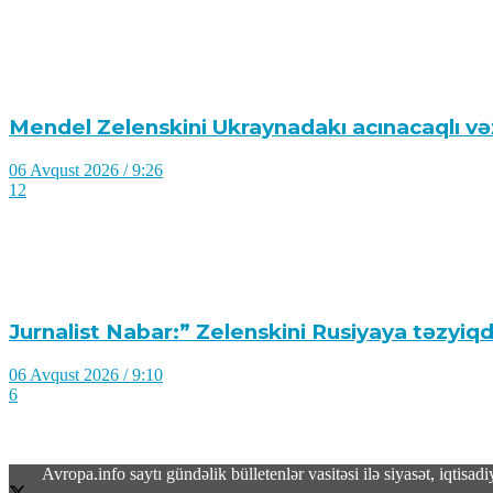
Mendel Zelenskini Ukraynadakı acınacaqlı və
06 Avqust 2026 / 9:26
12
Jurnalist Nabar:” Zelenskini Rusiyaya təzyiqd
06 Avqust 2026 / 9:10
6
Avropa.info saytı gündəlik bülletenlər vasitəsi ilə siyasət, iqtis