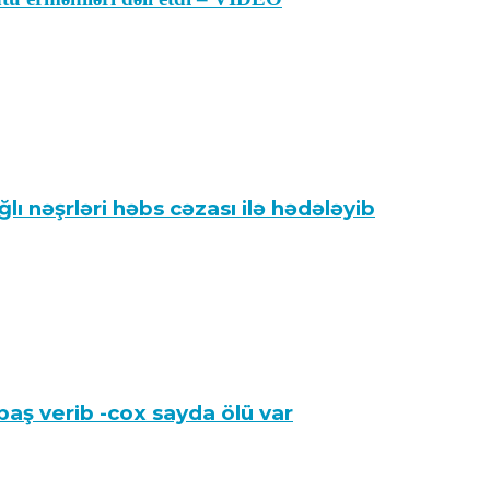
lı nəşrləri həbs cəzası ilə hədələyib
 baş verib -cox sayda ölü var