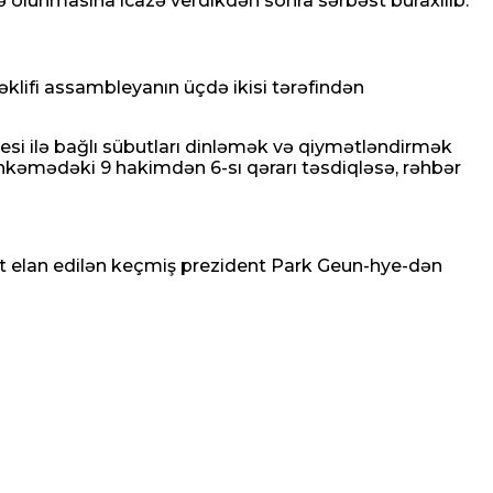
olunmasına icazə verdikdən sonra sərbəst buraxılıb.
lifi assambleyanın üçdə ikisi tərəfindən
 ilə bağlı sübutları dinləmək və qiymətləndirmək
kəmədəki 9 hakimdən 6-sı qərarı təsdiqləsə, rəhbər
t elan edilən keçmiş prezident Park Geun-hye-dən