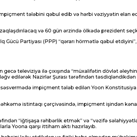
mpiçment tələbini qəbul edib və hərbi vəziyyətin elan e
qlaşdırılacaq və 60 gün ərzində ölkədə prezident seçkil
lq Gücü Partiyası (PPP) “qərarı hörmətlə qəbul etdiyini
ecə televiziya ilə çıxışında “müxalifətin dövlət əleyhinə
ğv edilərək Nazirlər Şurası tərəfindən təsdiqləndikdən s
n səsvermədə impiçment tələb edilən Yoon Konstitusiya 
 məhkəmə istintaqı çərçivəsində, impiçment işindən kənar
dən “iğtişaşa rəhbərlik etmək” və “vəzifə səlahiyyətlərin
rla Yoona qarşı ittiham aktı hazırlayıb.