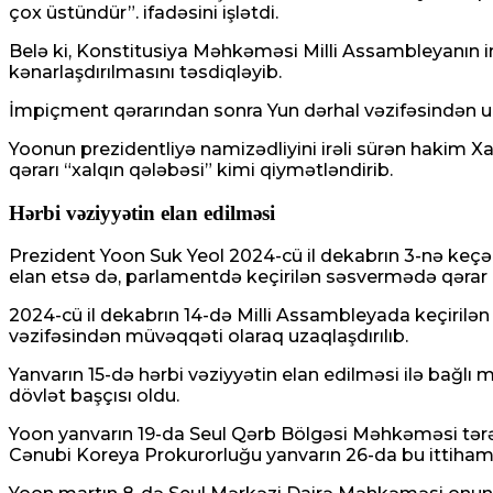
çox üstündür”. ifadəsini işlətdi.
Belə ki, Konstitusiya Məhkəməsi Milli Assambleyanın i
kənarlaşdırılmasını təsdiqləyib.
İmpiçment qərarından sonra Yun dərhal vəzifəsindən uza
Yoonun prezidentliyə namizədliyini irəli sürən hakim Xa
qərarı “xalqın qələbəsi” kimi qiymətləndirib.
Hərbi vəziyyətin elan edilməsi
Prezident Yoon Suk Yeol 2024-cü il dekabrın 3-nə keçən g
elan etsə də, parlamentdə keçirilən səsvermədə qərar lə
2024-cü il dekabrın 14-də Milli Assambleyada keçirilə
vəzifəsindən müvəqqəti olaraq uzaqlaşdırılıb.
Yanvarın 15-də hərbi vəziyyətin elan edilməsi ilə bağlı
dövlət başçısı oldu.
Yoon yanvarın 19-da Seul Qərb Bölgəsi Məhkəməsi tərəfin
Cənubi Koreya Prokurorluğu yanvarın 26-da bu ittihamla