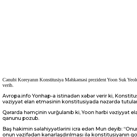
Cənubi Koreyanın Konstitusiya Məhkəməsi prezident Yoon Suk Yeolun 2
verib.
Avropa.info Yonhap-a istinadən xəbər verir ki, Kons
vəziyyət elan etməsinin konstitusiyada nəzərdə tutula
Qərarda həmçinin vurğulanıb ki, Yoon hərbi vəziyyət e
qanunu pozub.
Baş hakimin səlahiyyətlərini icra edən Mun deyib: “Onun
onun vəzifədən kənarlaşdırılması ilə konstitusiyanın qo