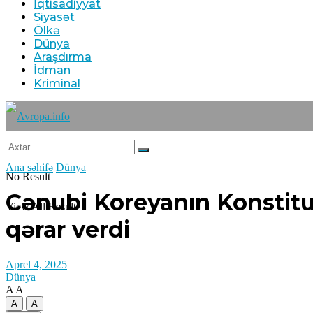
İqtisadiyyat
Siyasət
Ölkə
Dünya
Araşdırma
İdman
Kriminal
Ana səhifə
Dünya
No Result
Cənubi Koreyanın Konstit
View All Result
qərar verdi
Aprel 4, 2025
Dünya
A
A
A
A