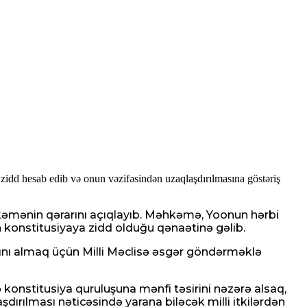
idd hesab edib və onun vəzifəsindən uzaqlaşdırılmasına göstəriş
kəmənin qərarını açıqlayıb. Məhkəmə, Yoonun hərbi
 konstitusiyaya zidd olduğu qənaətinə gəlib.
sını almaq üçün Milli Məclisə əsgər göndərməklə
 konstitusiya quruluşuna mənfi təsirini nəzərə alsaq,
dırılması nəticəsində yarana biləcək milli itkilərdən