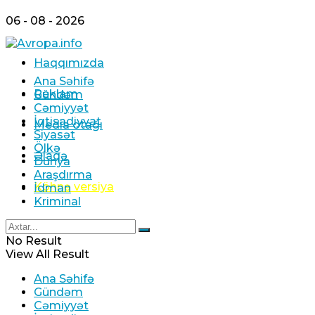
06 - 08 - 2026
Haqqımızda
Ana Səhifə
Reklam
Gündəm
Cəmiyyət
İqtisadiyyat
Media otağı
Siyasət
Ölkə
Əlaqə
Dünya
Araşdırma
Köhnə versiya
İdman
Kriminal
No Result
View All Result
Ana Səhifə
Gündəm
Cəmiyyət