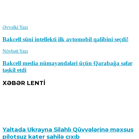
Əvvəlki Yazı
Bakcell süni intellekti ilk avtomobil qalibini seçdi!
Növbəti Yazı
Bakcell media nümayəndələri üçün Qarabağa səfər
təşkil etdi
XƏBƏR LENTİ
Yaltada Ukrayna Silahlı Qüvvələrinə məxsus
pilotsuz kater sahilə çıxıb