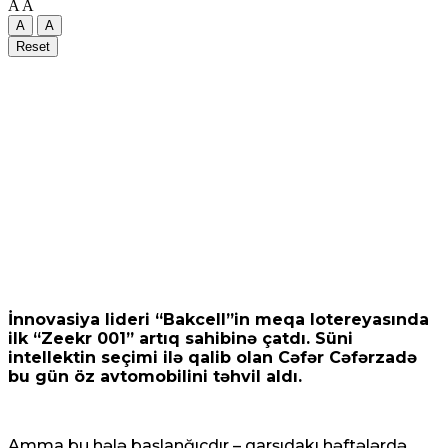
A
A
A
A
Reset
İnnovasiya lideri “Bakcell”in meqa lotereyasında
ilk “Zeekr 001” artıq sahibinə çatdı. Süni
intellektin seçimi ilə qalib olan Cəfər Cəfərzadə
bu gün öz avtomobilini təhvil aldı.
Amma bu hələ başlanğıcdır – qarşıdakı həftələrdə