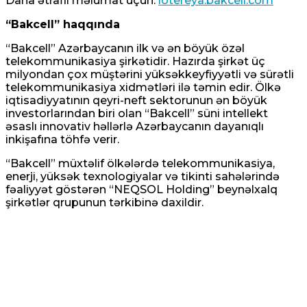
Daha ətraflı məlumat üçün:
lotereya.bakcell.com
“Bakcell” haqqında
“Bakcell” Azərbaycanın ilk və ən böyük özəl
telekommunikasiya şirkətidir. Hazırda şirkət üç
milyondan çox müştərini yüksəkkeyfiyyətli və sürətli
telekommunikasiya xidmətləri ilə təmin edir. Ölkə
iqtisadiyyatının qeyri-neft sektorunun ən böyük
investorlarından biri olan “Bakcell” süni intellekt
əsaslı innovativ həllərlə Azərbaycanın dayanıqlı
inkişafına töhfə verir.
“Bakcell” müxtəlif ölkələrdə telekommunikasiya,
enerji, yüksək texnologiyalar və tikinti sahələrində
fəaliyyət göstərən “NEQSOL Holding” beynəlxalq
şirkətlər qrupunun tərkibinə daxildir.