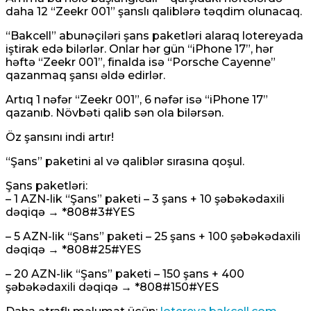
daha 12 “Zeekr 001” şanslı qaliblərə təqdim olunacaq.
“Bakcell” abunəçiləri şans paketləri alaraq lotereyada
iştirak edə bilərlər. Onlar hər gün “iPhone 17”, hər
həftə “Zeekr 001”, finalda isə “Porsche Cayenne”
qazanmaq şansı əldə edirlər.
Artıq 1 nəfər “Zeekr 001”, 6 nəfər isə “iPhone 17”
qazanıb. Növbəti qalib sən ola bilərsən.
Öz şansını indi artır!
“Şans” paketini al və qaliblər sırasına qoşul.
Şans paketləri:
– 1 AZN-lik “Şans” paketi – 3 şans + 10 şəbəkədaxili
dəqiqə → *808#3#YES
– 5 AZN-lik “Şans” paketi – 25 şans + 100 şəbəkədaxili
dəqiqə → *808#25#YES
– 20 AZN-lik “Şans” paketi – 150 şans + 400
şəbəkədaxili dəqiqə → *808#150#YES