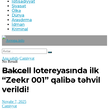
İqtisadiyyat
Siyasət
Ölkə
Dünya
Araşdırma
İdman
Kriminal
Ana səhifə
Cəmiyyət
No Result
Bakcell lotereyasında ilk
View All Result
“Zeekr 001” qalibə təhvil
verildi!
Noyabr 7, 2025
Cəmiyyət