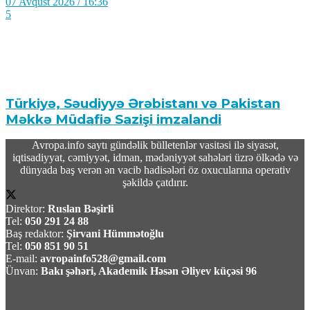
07 Avqust 2026 / 16:36
5
Türkiyə, Səudiyyə Ərəbistanı və Pakistan
Məkkə Müdafiə Sazişi imzalandi
Avropa.info saytı gündəlik bülletenlər vasitəsi ilə siyasət,
07 Avqust 2026 / 16:20
iqtisadiyyat, cəmiyyət, idman, mədəniyyət sahələri üzrə ölkədə və
18
dünyada baş verən ən vacib hadisələri öz oxucularına operativ
şəkildə çatdırır.
Direktor:
Ruslan Bəşirli
Tel:
050 291 24 88
Baş redaktor:
Şirvani Hümmətoğlu
Tel:
050 851 90 51
Rusiyada Azərbaycan əsilli idmançıya hökm
E-mail:
avropainfo528@gmail.com
oxundu
Ünvan:
Bakı şəhəri, Akademik Həsən Əliyev küçəsi 96
07 Avqust 2026 / 15:28
16