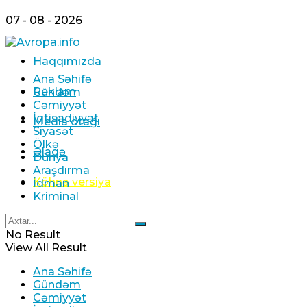
07 - 08 - 2026
Haqqımızda
Ana Səhifə
Reklam
Gündəm
Cəmiyyət
İqtisadiyyat
Media otağı
Siyasət
Ölkə
Əlaqə
Dünya
Araşdırma
Köhnə versiya
İdman
Kriminal
No Result
View All Result
Ana Səhifə
Gündəm
Cəmiyyət