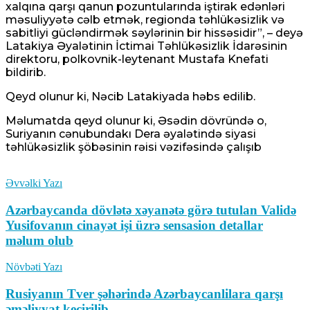
xalqına qarşı qanun pozuntularında iştirak edənləri
məsuliyyətə cəlb etmək, regionda təhlükəsizlik və
sabitliyi gücləndirmək səylərinin bir hissəsidir”, – deyə
Latakiya Əyalətinin İctimai Təhlükəsizlik İdarəsinin
direktoru, polkovnik-leytenant Mustafa Knefati
bildirib.
Qeyd olunur ki, Nəcib Latakiyada həbs edilib.
Məlumatda qeyd olunur ki, Əsədin dövründə o,
Suriyanın cənubundakı Dera əyalətində siyasi
təhlükəsizlik şöbəsinin rəisi vəzifəsində çalışıb
Əvvəlki Yazı
Azərbaycanda dövlətə xəyanətə görə tutulan Validə
Yusifovanın cinayət işi üzrə sensasion detallar
məlum olub
Növbəti Yazı
Rusiyanın Tver şəhərində Azərbaycanlilara qarşı
əməliyyat keçirilib