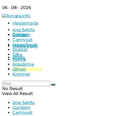
06 - 08 - 2026
Haqqımızda
Ana Səhifə
Reklam
Gündəm
Cəmiyyət
İqtisadiyyat
Media otağı
Siyasət
Ölkə
Əlaqə
Dünya
Araşdırma
Köhnə versiya
İdman
Kriminal
No Result
View All Result
Ana Səhifə
Gündəm
Cəmiyyət