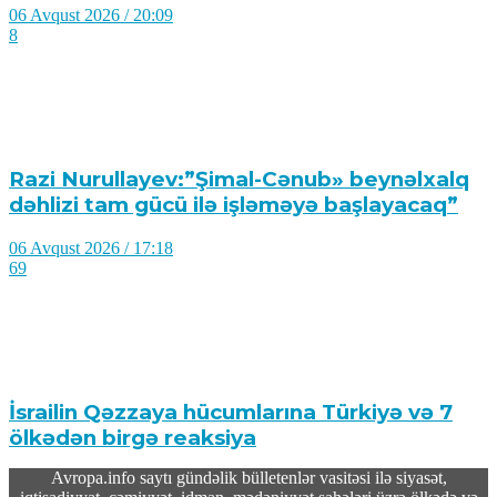
06 Avqust 2026 / 20:09
8
Razi Nurullayev:”Şimal-Cənub» beynəlxalq
dəhlizi tam gücü ilə işləməyə başlayacaq”
06 Avqust 2026 / 17:18
69
İsrailin Qəzzaya hücumlarına Türkiyə və 7
ölkədən birgə reaksiya
Avropa.info saytı gündəlik bülletenlər vasitəsi ilə siyasət,
06 Avqust 2026 / 17:01