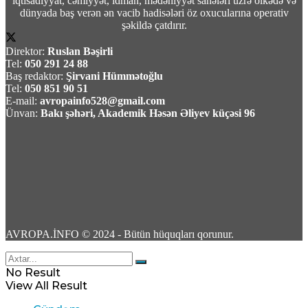
iqtisadiyyat, cəmiyyət, idman, mədəniyyət sahələri üzrə ölkədə və
5
dünyada baş verən ən vacib hadisələri öz oxucularına operativ
şəkildə çatdırır.
Direktor:
Ruslan Bəşirli
Tel:
050 291 24 88
Baş redaktor:
Şirvani Hümmətoğlu
Tel:
050 851 90 51
Bakı-Qazax yolunda ağır yol-nəqliyyat
E-mail:
avropainfo528@gmail.com
hadisəsi baş verib -Yaralilar var -Video
Ünvan:
Bakı şəhəri, Akademik Həsən Əliyev küçəsi 96
06 Avqust 2026 / 16:44
17
18 yaşlı İbrahim Əbilov Yeniyetmənin
AVROPA.İNFO © 2024 - Bütün hüquqları qorunur.
“iPhone”unu əlindən alıb 20 Yanvarda
satdı – Video
No Result
View All Result
06 Avqust 2026 / 16:39
16