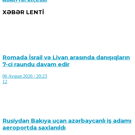
XƏBƏR LENTİ
Romada İsrail və Livan arasında danışıqların
7-ci raundu davam edir
06 Avqust 2026 / 20:23
12
Rusiydan Bakıya uçan azərbaycanlı iş adamı
aeroportda saxlanıldı