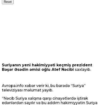
Reset
Suriyanın yeni hakimiyyəti keçmiş prezident
Bəşər Əsədin əmisi oğlu Atef Nəcibi
saxlayıb.
Avropa.info xəbər verir ki, bu barədə “Suriya”
televiziyası məlumat yayıb.
“Nəcib Suriya xalqına qarşı cinayətlərdə iştirak
edənlərdən sayılır və bu addım hakimiyyətin Suriya