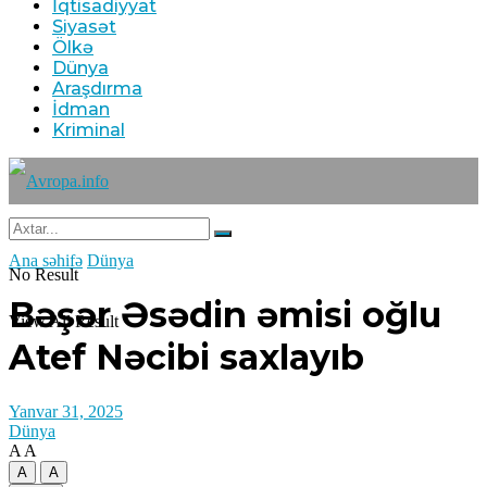
İqtisadiyyat
Siyasət
Ölkə
Dünya
Araşdırma
İdman
Kriminal
Ana səhifə
Dünya
No Result
Bəşər Əsədin əmisi oğlu
View All Result
Atef Nəcibi saxlayıb
Yanvar 31, 2025
Dünya
A
A
A
A