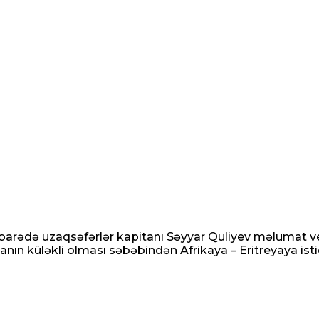
 barədə uzaqsəfərlər kapitanı Səyyar Quliyev məlumat ver
anın küləkli olması səbəbindən Afrikaya – Eritreyaya istiq