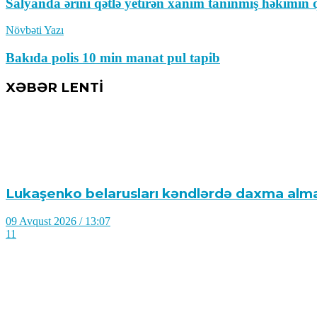
Salyanda ərini qətlə yetirən xanım tanınmış həkimin q
Növbəti Yazı
Bakıda polis 10 min manat pul tapib
XƏBƏR LENTİ
Lukaşenko belarusları kəndlərdə daxma alma
09 Avqust 2026 / 13:07
11