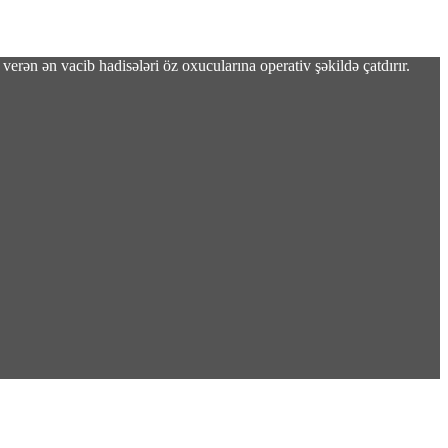
verən ən vacib hadisələri öz oxucularına operativ şəkildə çatdırır.
çıxarmalidir”