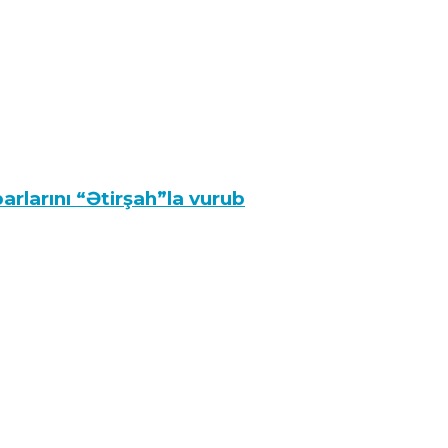
arlarını “Ətirşah”la vurub