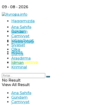
09 - 08 - 2026
Haqqımızda
Ana Səhifə
Reklam
Gündəm
Cəmiyyət
İqtisadiyyat
Media otağı
Siyasət
Ölkə
Əlaqə
Dünya
Araşdırma
Köhnə versiya
İdman
Kriminal
No Result
View All Result
Ana Səhifə
Gündəm
Cəmiyyət