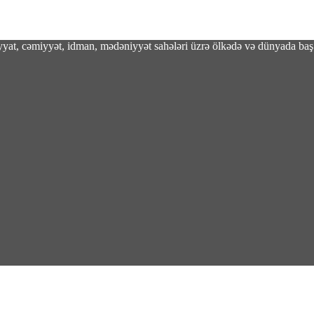
adiyyat, cəmiyyət, idman, mədəniyyət sahələri üzrə ölkədə və dünyada baş 
obot sistemləri Xarkov universitetində yığılır
ını ləğv etməli və qoşunları İran ətrafından 