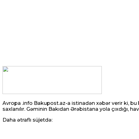
Avropa .info Bakupost.az-a istinadən xəbər verir ki, bu
saxlanılır. Gəminin Bakıdan Ərəbistana yola çıxdığı, hav
Daha ətraflı süjetdə: