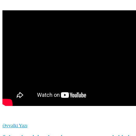
Əvvəlki Yazı