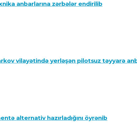
ika anbarlarına zərbələr endirilib
rkov vilayətində yerləşən pilotsuz təyyarə anb
tə alternativ hazırladığını öyrənib