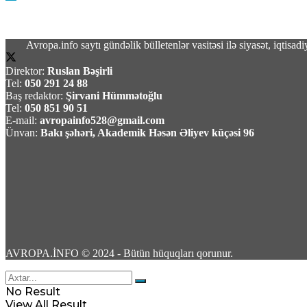
Avropa.info saytı gündəlik bülletenlər vasitəsi ilə siyasət, iqtis
Direktor:
Ruslan Bəşirli
TASS: Ukrayna Silahlı Qüvvələri üçün yerüstü r
Tel:
050 291 24 88
Baş redaktor:
Şirvani Hümmətoğlu
Tel:
050 851 90 51
09 Avqust 2026 / 10:07
E-mail:
avropainfo528@gmail.com
6
Ünvan:
Bakı şəhəri, Akademik Həsən Əliyev küçəsi 96
Məhəmməd Bağet Zülqədr: “ABŞ dəniz blokadas
09 Avqust 2026 / 9:59
4
AVROPA.İNFO © 2024 - Bütün hüquqları qorunur.
No Result
View All Result