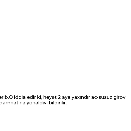
ib.O iddia edir ki, heyət 2 aya yaxındır ac-susuz girov
amnətinə yönəldiyi bildirilir.