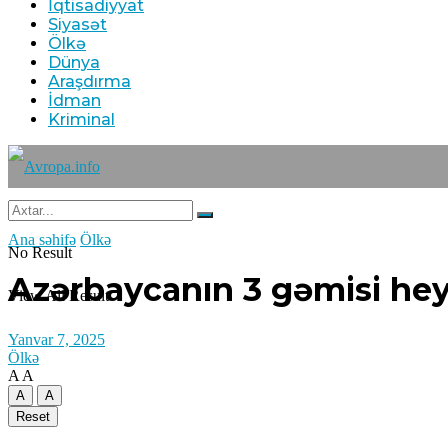
İqtisadiyyat
Siyasət
Ölkə
Dünya
Araşdırma
İdman
Kriminal
Ana səhifə
Ölkə
No Result
Azərbaycanın 3 gəmisi heyə
View All Result
Yanvar 7, 2025
Ölkə
A
A
A
A
Reset