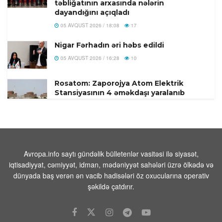
təbliğatının arxasında nələrin
dayandığını açıqladı
05 AVQUST 2026 / 18:08
17
Nigar Fərhadın əri həbs edildi
05 AVQUST 2026 / 16:28
10
Rosatom: Zaporojya Atom Elektrik
Stansiyasının 4 əməkdaşı yaralanıb
05 AVQUST 2026 / 16:22
9
Bu gün Xocavəndə növbəti köç
karvanı yola salındı – Foto
05 AVQUST 2026 / 13:22
9
Avropa.info saytı gündəlik bülletenlər vasitəsi ilə siyasət,
iqtisadiyyat, cəmiyyət, idman, mədəniyyət sahələri üzrə ölkədə və
Ali Məhkəmənin hakimi təqaüdə
dünyada baş verən ən vacib hadisələri öz oxucularına operativ
göndərildi – Foto
şəkildə çatdırır.
05 AVQUST 2026 / 13:17
2
Yeni Zelandiya sahillərində 6,3 bal
gücündə zəlzələ baş verib