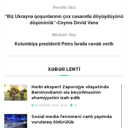
Əvvəlki Yazı
“Biz Ukrayna qoşunlarının çox cəsarətlə döyüşdüyünü
düşünürük”-Ceyms Devid Vans
Növbəti Yazı
Kolumbiya prezidenti Petro İsrailə cavab verib
XƏBƏR LENTİ
Hərbi ekspert Zaporojye vilayətində
Barvinovkanın ələ keçirilməsinin
əhəmiyyətini izah edib
06 AVQUST 2026 / 8:22
18
Sosial media fenomeni canlı yayımda
vurularaq öldürülüb