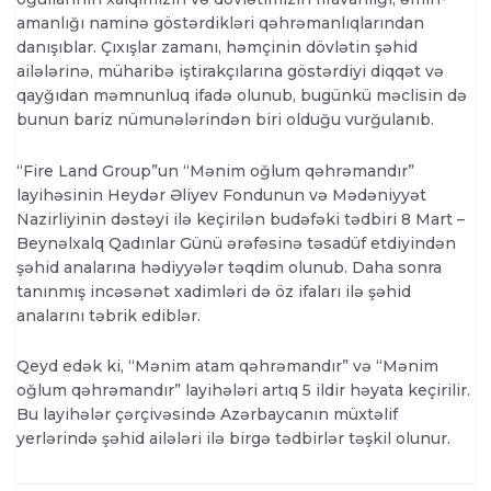
amanlığı naminə göstərdikləri qəhrəmanlıqlarından
danışıblar. Çıxışlar zamanı, həmçinin dövlətin şəhid
ailələrinə, müharibə iştirakçılarına göstərdiyi diqqət və
qayğıdan məmnunluq ifadə olunub, bugünkü məclisin də
bunun bariz nümunələrindən biri olduğu vurğulanıb.
“Fire Land Group”un “Mənim oğlum qəhrəmandır”
layihəsinin Heydər Əliyev Fondunun və Mədəniyyət
Nazirliyinin dəstəyi ilə keçirilən budəfəki tədbiri 8 Mart –
Beynəlxalq Qadınlar Günü ərəfəsinə təsadüf etdiyindən
şəhid analarına hədiyyələr təqdim olunub. Daha sonra
tanınmış incəsənət xadimləri də öz ifaları ilə şəhid
analarını təbrik ediblər.
Qeyd edək ki, “Mənim atam qəhrəmandır” və “Mənim
oğlum qəhrəmandır” layihələri artıq 5 ildir həyata keçirilir.
Bu layihələr çərçivəsində Azərbaycanın müxtəlif
yerlərində şəhid ailələri ilə birgə tədbirlər təşkil olunur.