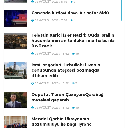
06 AVQUST 2026 / 8:15
5
Gəncədə kütləvi dava-bir nəfər öldü
06 AVQUST 2026 / 7:59
4
Fələstin Xarici İşlər Naziri: Qüds İsrailin
hücumlarının ən təhlükəli mərhələsi ilə
üz-üzədir
05 AVQUST 2026 / 18:42
16
İsrail əsgərləri Hizbullahı Livanın
cənubunda atəşkəsi pozmaqda
ittiham edib
05 AVQUST 2026 / 18:22
7
Deputat Taron Çaxoyan:Qarabağ
məsələsi qapanıb
05 AVQUST 2026 / 18:12
15
Mendel Qərbin Ukraynanın
dözümlülüyü ilə bağlı iyrənc