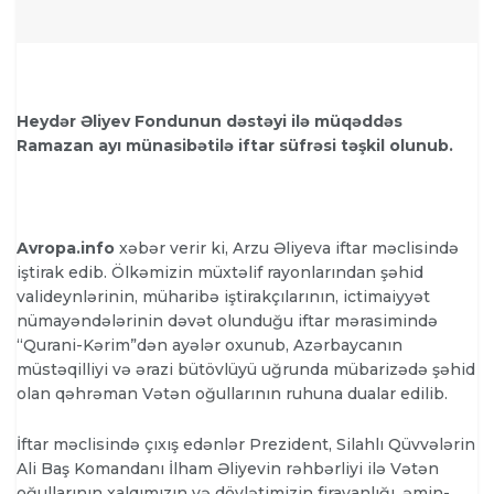
Heydər Əliyev Fondunun dəstəyi ilə müqəddəs
Ramazan ayı münasibətilə iftar süfrəsi təşkil olunub.
Avropa.info
xəbər verir ki, Arzu Əliyeva iftar məclisində
iştirak edib. Ölkəmizin müxtəlif rayonlarından şəhid
valideynlərinin, müharibə iştirakçılarının, ictimaiyyət
nümayəndələrinin dəvət olunduğu iftar mərasimində
“Qurani-Kərim”dən ayələr oxunub, Azərbaycanın
müstəqilliyi və ərazi bütövlüyü uğrunda mübarizədə şəhid
olan qəhrəman Vətən oğullarının ruhuna dualar edilib.
İftar məclisində çıxış edənlər Prezident, Silahlı Qüvvələrin
Ali Baş Komandanı İlham Əliyevin rəhbərliyi ilə Vətən
oğullarının xalqımızın və dövlətimizin firavanlığı, əmin-