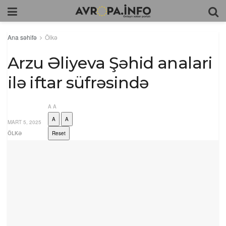
Ana səhifə
Ölkə
Arzu Əliyeva Şəhid analari
ilə iftar süfrəsində
A
A
A
A
MART 5, 2025
ÖLKƏ
Reset