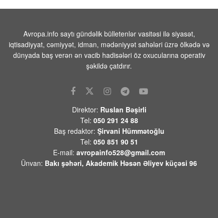
Devid Felsen:”ABŞ-Azərbaycan
münasibətlərində də yeni mərhələnin
başlanğıcını qoyduğu qənaətindədir”
Avropa.info saytı gündəlik bülletenlər vasitəsi ilə siyasət,
08 AVQUST 2026 / 18:06
9
iqtisadiyyat, cəmiyyət, idman, mədəniyyət sahələri üzrə ölkədə və
dünyada baş verən ən vacib hadisələri öz oxucularına operativ
İrandan Füzuliyə PUA ilə göndərilən
narkotiki satmaq istəyərkən
şəkildə çatdırır.
saxlanildilar -Video
08 AVQUST 2026 / 18:00
9
BƏƏ Hörmüz boğazında İran gəmisini
Direktor:
Ruslan Bəşirli
raketlə hədəfə aldığını açıqlayıb
Tel:
050 291 24 88
08 AVQUST 2026 / 16:47
1
Baş redaktor:
Şirvani Hümmətoğlu
Tel:
050 851 90 51
Xameneinin baş müşaviri: Region
E-mail:
avropainfo528@gmail.com
ölkələri artan əməkdaşlıqla
Ünvan:
Bakı şəhəri, Akademik Həsən Əliyev küçəsi 96
təhlükəsizliyi təmin edə bilər
08 AVQUST 2026 / 16:41
18
İsrail ordusu atəşkəsə baxmayaraq,
Livanın cənubuna hücum edib