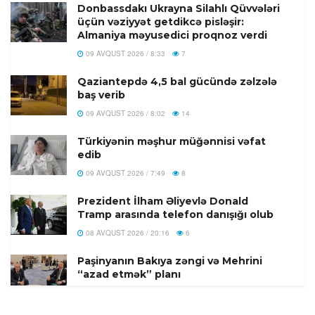
Donbassdakı Ukrayna Silahlı Qüvvələri
üçün vəziyyət getdikcə pisləşir:
Almaniya məyusedici proqnoz verdi
09 AVQUST 2026 / 8:33
7
Qaziantepdə 4,5 bal gücündə zəlzələ
baş verib
09 AVQUST 2026 / 8:02
14
Türkiyənin məşhur müğənnisi vəfat
edib
09 AVQUST 2026 / 7:49
8
Prezident İlham Əliyevlə Donald
Tramp arasında telefon danışığı olub
08 AVQUST 2026 / 20:16
6
Paşinyanın Bakıya zəngi və Mehrini
“azad etmək” planı
08 AVQUST 2026 / 20:10
9