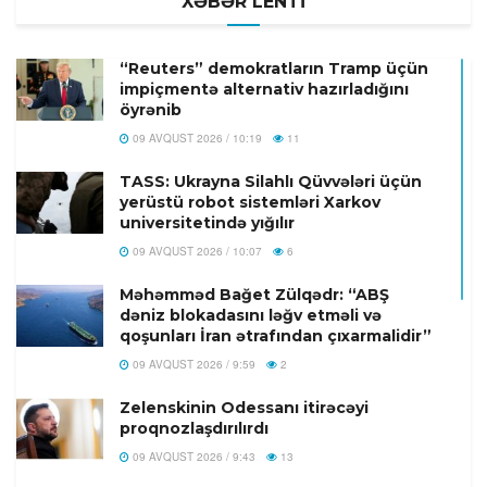
XƏBƏR LENTİ
“Reuters” demokratların Tramp üçün
impiçmentə alternativ hazırladığını
öyrənib
09 AVQUST 2026 / 10:19
11
TASS: Ukrayna Silahlı Qüvvələri üçün
yerüstü robot sistemləri Xarkov
universitetində yığılır
09 AVQUST 2026 / 10:07
6
Məhəmməd Bağet Zülqədr: “ABŞ
dəniz blokadasını ləğv etməli və
qoşunları İran ətrafından çıxarmalidir”
09 AVQUST 2026 / 9:59
2
Zelenskinin Odessanı itirəcəyi
proqnozlaşdırılırdı
09 AVQUST 2026 / 9:43
13