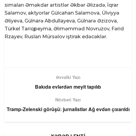
simaları Əməkdar artistlər Əkbər Əlizadə, İqrar
Salamov, aktyorlar Gülcahan Salamova, Ülviyyə
Əliyeva, Gülnarə Abdullayeva, Gülnarə Əzizova,
Türkel Tariqpeyma, Əliməmməd Novruzov, Fərid
Rzayev, Ruslan Mürsəlov iştirak edəcəklər.
Əvvəlki Yazı
Bakıda evlərdən meyit tapılıb
Növbəti Yazı
Tramp-Zelenski görüşü: jurnalistlər Ağ evdən çıxarıldı