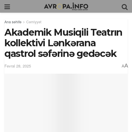
Ana səhifə
Cəmiyyət
Akademik Musiqili Teatrın
kollektivi Lənkərana
qastrol səfərinə gedəcək
A
Fevral 28, 2025
A