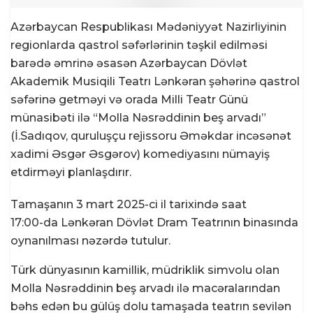
Azərbaycan Respublikası Mədəniyyət Nazirliyinin
regionlarda qastrol səfərlərinin təşkil edilməsi
barədə əmrinə əsasən Azərbaycan Dövlət
Akademik Musiqili Teatrı Lənkəran şəhərinə qastrol
səfərinə getməyi və orada Milli Teatr Günü
münasibəti ilə “Molla Nəsrəddinin beş arvadı”
(İ.Sadıqov, quruluşçu rejissoru Əməkdar incəsənət
xadimi Əsgər Əsgərov) komediyasını nümayiş
etdirməyi planlaşdırır.
Tamaşanın 3 mart 2025-ci il tarixində saat
17:00-da Lənkəran Dövlət Dram Teatrının binasında
oynanılması nəzərdə tutulur.
Türk dünyasının kamillik, müdriklik simvolu olan
Molla Nəsrəddinin beş arvadı ilə macəralarından
bəhs edən bu gülüş dolu tamaşada teatrın sevilən