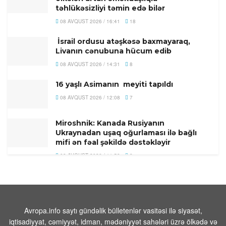
təhlükəsizliyi təmin edə bilər
08 AVQUST 2026 / 16:41
18
İsrail ordusu atəşkəsə baxmayaraq,
Livanın cənubuna hücum edib
08 AVQUST 2026 / 14:31
8
16 yaşlı Asimanın meyiti tapıldı
08 AVQUST 2026 / 12:08
7
Miroshnik: Kanada Rusiyanın
Ukraynadan uşaq oğurlaması ilə bağlı
mifi ən fəal şəkildə dəstəkləyir
08 AVQUST 2026 / 11:58
8
Türkiyədə 104 kiloqram narkotik
maddə ələ keçirilib
08 AVQUST 2026 / 11:28
9
Avropa.info saytı gündəlik bülletenlər vasitəsi ilə siyasət,
Tehranın buna münasibət bildirmə və
iqtisadiyyat, cəmiyyət, idman, mədəniyyət sahələri üzrə ölkədə və