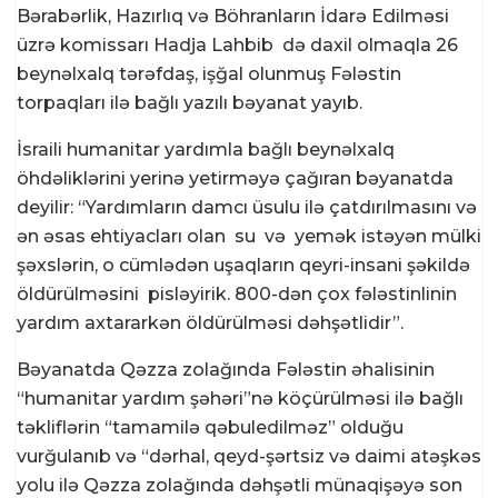
Bərabərlik, Hazırlıq və Böhranların İdarə Edilməsi
üzrə komissarı Hadja Lahbib
də daxil olmaqla 26
beynəlxalq tərəfdaş, işğal olunmuş Fələstin
torpaqları ilə bağlı yazılı bəyanat yayıb.
İsraili humanitar yardımla bağlı beynəlxalq
öhdəliklərini yerinə yetirməyə çağıran bəyanatda
deyilir: “Yardımların damcı üsulu ilə çatdırılmasını və
ən əsas ehtiyacları olan
su
və
yemək istəyən mülki
şəxslərin, o cümlədən uşaqların qeyri-insani şəkildə
öldürülməsini
pisləyirik. 800-dən çox fələstinlinin
yardım axtararkən öldürülməsi dəhşətlidir”.
Bəyanatda Qəzza zolağında Fələstin əhalisinin
“humanitar yardım şəhəri”nə köçürülməsi ilə bağlı
təkliflərin “tamamilə qəbuledilməz” olduğu
vurğulanıb və “dərhal, qeyd-şərtsiz və daimi atəşkəs
yolu ilə Qəzza zolağında dəhşətli münaqişəyə son