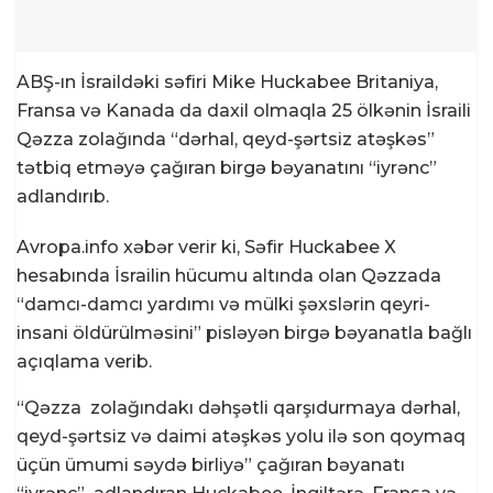
ABŞ-ın İsraildəki səfiri Mike Huckabee Britaniya,
Fransa və Kanada da daxil olmaqla 25 ölkənin İsraili
Qəzza zolağında “dərhal, qeyd-şərtsiz atəşkəs”
tətbiq etməyə çağıran birgə bəyanatını “iyrənc”
adlandırıb.
Avropa.info xəbər verir ki, Səfir Huckabee X
hesabında İsrailin hücumu altında olan Qəzzada
“damcı-damcı yardımı və mülki şəxslərin qeyri-
insani öldürülməsini” pisləyən birgə bəyanatla bağlı
açıqlama verib.
“Qəzza
zolağındakı dəhşətli qarşıdurmaya dərhal,
qeyd-şərtsiz və daimi atəşkəs yolu ilə son qoymaq
üçün ümumi səydə birliyə” çağıran bəyanatı