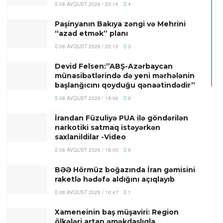
08 AVQUST 2026 / 20:16
4
Paşinyanın Bakıya zəngi və Mehrini
“azad etmək” planı
08 AVQUST 2026 / 20:10
3
Devid Felsen:”ABŞ-Azərbaycan
münasibətlərində də yeni mərhələnin
başlanğıcını qoyduğu qənaətindədir”
08 AVQUST 2026 / 18:06
9
İrandan Füzuliyə PUA ilə göndərilən
narkotiki satmaq istəyərkən
saxlanildilar -Video
08 AVQUST 2026 / 18:00
9
BƏƏ Hörmüz boğazında İran gəmisini
raketlə hədəfə aldığını açıqlayıb
08 AVQUST 2026 / 16:47
1
Xameneinin baş müşaviri: Region
ölkələri artan əməkdaşlıqla