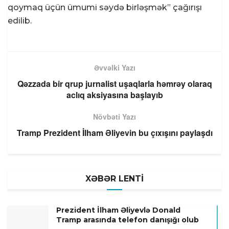
qoymaq üçün ümumi səydə birləşmək” çağırışı
edilib.
Əvvəlki Yazı
Qəzzada bir qrup jurnalist uşaqlarla həmrəy olaraq
aclıq aksiyasına başlayıb
Növbəti Yazı
Tramp Prezident İlham Əliyevin bu çıxışını paylaşdı
XƏBƏR LENTİ
Prezident İlham Əliyevlə Donald
Tramp arasında telefon danışığı olub