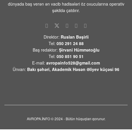
lazım gələrsə, üzr də istəməılidir
dünyada baş verən ən vacib hadisələri öz oxucularına operativ
08 AVQUST 2026 / 11:19
5
şəkildə çatdırır.
Xocavənd Rayonunda traktor minaya
düşdü
08 AVQUST 2026 / 11:11
10
Direktor:
Ruslan Bəşirli
Tel:
050 291 24 88
Pasinyan -Sülhü dönməz etmək üçün
Baş redaktor:
Şirvani Hümmətoğlu
“Qarabağ ermənilərinin geri
Tel:
050 851 90 51
qayıtması” kimi mövzuları davam
E-mail:
avropainfo528@gmail.com
etdirməmək zəruridir
Ünvan:
Bakı şəhəri, Akademik Həsən Əliyev küçəsi 96
08 AVQUST 2026 / 10:54
11
Səudiyyə Ərəbistanının görməli yerləri
Türkiyə, Səudiyyə Ərəbistanı və
Pakistan bayraqları ilə işıqlandırılıb
08 AVQUST 2026 / 10:33
11
Ermənistanın xarici siyasətindəki
ziddiyyətləri bir daha üzə çıxardı
AVROPA.İNFO © 2024 - Bütün hüquqları qorunur.
08 AVQUST 2026 / 10:03
8