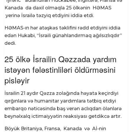
“iyrənc” adlandıran Huckabee, İngiltərə,
Fransa və
Kanada
da daxil olmaqla 25 ölkənin
HƏMAS
yerinə İsrailə təzyiq etdiyini iddia etdi.
HƏMAS-ın hər atəşkəs təklifini rədd etdiyini iddia
edən Hukabi, “İsraili günahlandırmaq ağılsızlıqdır”
dedi.
25 ölkə İsrailin Qəzzada yardım
istəyən fələstinliləri öldürməsini
pisləyir
İsrailin 21 aydır Qəzza zolağında həyata keçirdiyi
qırğınlara və humanitar yardımlara tətbiq etdiyi
embarqo nəticəsində baş verən aclıqdan ölənlərə
beynəlxalq ictimaiyyətin reaksiyası getdikcə artır.
Böyük Britaniya, Fransa,
Kanada
və
Aİ-nin