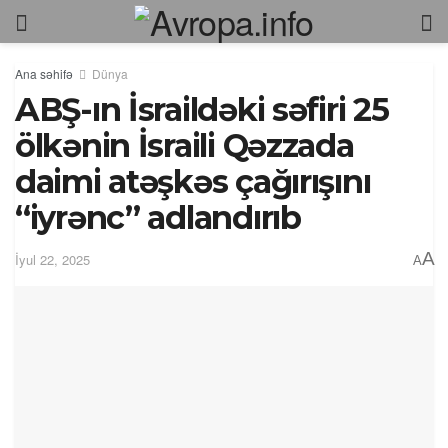
Ana səhifə
Dünya
ABŞ-ın İsraildəki səfiri 25
ölkənin İsraili Qəzzada
daimi atəşkəs çağırışını
“iyrənc” adlandırıb
A
İyul 22, 2025
A