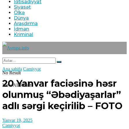
İqtisadiyyat
Siyasət
Ölkə
Dünya
Araşdırma
İdman
Kriminal
Ana səhifə
Cəmiyyət
No Result
20 Yanvar faciəsinə həsr
View All Result
olunmuş “Əbədiyaşarlar”
adlı sərgi keçirilib – FOTO
Yanvar 19, 2025
Cəmiyyət