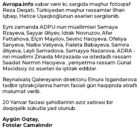
Avropa.info
xəbər verir ki, sərgidə məşhur fotoqraf
Reza Deqati, Türkiyədən məşhur rəssamlar İlhan
İşbaşı, Hatice Uşaqlıoğlunun əsərləri sərgilənib.
Eyni zamanda ADPU-nun müəllimləri Səmayə
Rzayeva, Səyyar Əliyev, İdrak Novruzov, Afər
Fəttahova, Elçin Mayılov, Sevinc Hacıyeva, Ofeliya
Sarıyeva, Naibə Vəliyeva, Fialeta Babayeva, Samirə
Əliyeva, Leyli Səmədova, Səmayyə Nəzərova, ADRA -
nın müəllimi Zinaida Mirzəzadə və istedadlı rəssam
Səadət Nərmin Hacıyeva , yeniyetmə rəssam Günal
Məcidsoy öz əsərləri ilə iştirak ediblər.
Beynəlxalq Qalereyanın direktoru Elnurə İsgəndərova
tədbir iştirakçılarına həmin faciəli gün haqqında ətraflı
məlumat verib.
20 Yanvar faciəsi şəhidlərinin əziz xatirəsi bir
dəqiqəlik sükutla yad olunub.
Aygün Oqtay,
Fotolar Camalındır