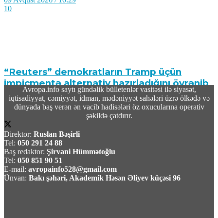
10
“Reuters” demokratların Tramp üçün
impiçmentə alternativ hazırladığını öyrənib
Avropa.info saytı gündəlik bülletenlər vasitəsi ilə siyasət,
iqtisadiyyat, cəmiyyət, idman, mədəniyyət sahələri üzrə ölkədə və
09 Avqust 2026 / 10:19
dünyada baş verən ən vacib hadisələri öz oxucularına operativ
12
şəkildə çatdırır.
Direktor:
Ruslan Bəşirli
Tel:
050 291 24 88
Baş redaktor:
Şirvani Hümmətoğlu
Tel:
050 851 90 51
E-mail:
avropainfo528@gmail.com
TASS: Ukrayna Silahlı Qüvvələri üçün yerüstü
Ünvan:
Bakı şəhəri, Akademik Həsən Əliyev küçəsi 96
robot sistemləri Xarkov universitetində
yığılır
09 Avqust 2026 / 10:07