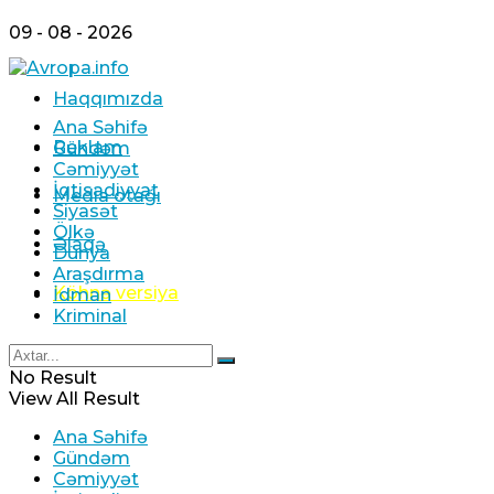
09 - 08 - 2026
Haqqımızda
Ana Səhifə
Reklam
Gündəm
Cəmiyyət
İqtisadiyyat
Media otağı
Siyasət
Ölkə
Əlaqə
Dünya
Araşdırma
Köhnə versiya
İdman
Kriminal
No Result
View All Result
Ana Səhifə
Gündəm
Cəmiyyət