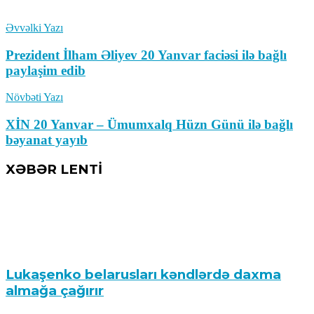
Əvvəlki Yazı
Prezident İlham Əliyev 20 Yanvar faciəsi ilə bağlı
paylaşim edib
Növbəti Yazı
XİN 20 Yanvar – Ümumxalq Hüzn Günü ilə bağlı
bəyanat yayıb
XƏBƏR LENTİ
Lukaşenko belarusları kəndlərdə daxma
almağa çağırır