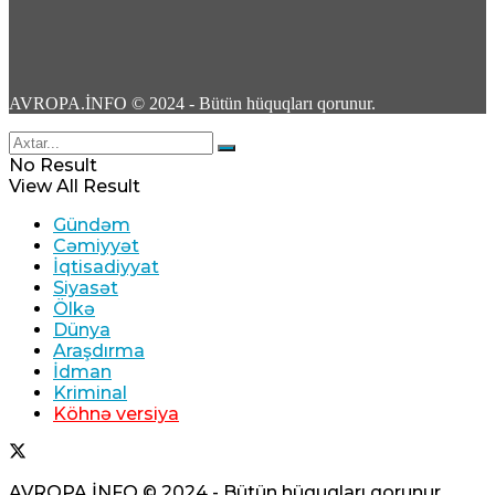
6
AVROPA.İNFO © 2024 - Bütün hüquqları qorunur.
Məhəmməd Bağet Zülqədr: “ABŞ dəniz
No Result
blokadasını ləğv etməli və qoşunları İran
View All Result
ətrafından çıxarmalidir”
Gündəm
Cəmiyyət
09 Avqust 2026 / 9:59
İqtisadiyyat
4
Siyasət
Ölkə
Dünya
Araşdırma
İdman
Kriminal
Zelenskinin Odessanı itirəcəyi
Köhnə versiya
proqnozlaşdırılırdı
09 Avqust 2026 / 9:43
AVROPA.İNFO © 2024 - Bütün hüquqları qorunur.