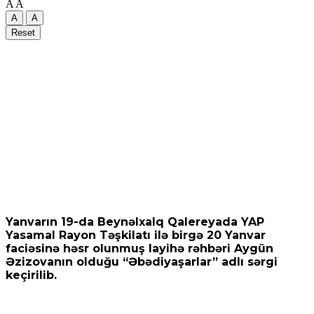
A
A
A
A
Reset
Yanvarın 19-da Beynəlxalq Qalereyada YAP
Yasamal Rayon Təşkilatı ilə birgə 20 Yanvar
faciəsinə həsr olunmuş layihə rəhbəri Aygün
Əzizovanın olduğu “Əbədiyaşarlar” adlı sərgi
keçirilib.