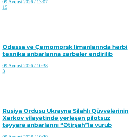
09 Avqust 2026 / 13:07
15
Odessa və Çernomorsk limanlarında hərbi
texnika anbarlarına zərbələr endirilib
09 Avqust 2026 / 10:38
3
Rusiya Ordusu Ukrayna Silahlı Qüvvələrinin
Xarkov vilayətində yerləşən pilotsuz
təyyarə anbarlarını “Ətirşah”la vurub
09 Avqust 2026 / 10:29