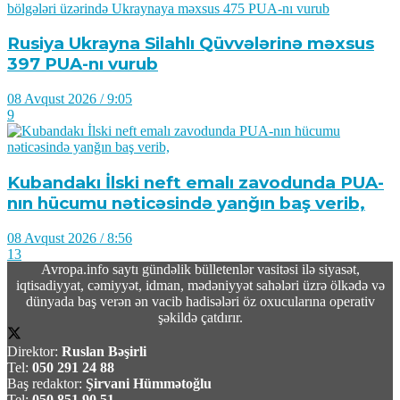
Rusiya Ukrayna Silahlı Qüvvələrinə məxsus
397 PUA-nı vurub
08 Avqust 2026 / 9:05
9
Kubandakı İlski neft emalı zavodunda PUA-
nın hücumu nəticəsində yanğın baş verib,
08 Avqust 2026 / 8:56
13
Avropa.info saytı gündəlik bülletenlər vasitəsi ilə siyasət,
iqtisadiyyat, cəmiyyət, idman, mədəniyyət sahələri üzrə ölkədə və
dünyada baş verən ən vacib hadisələri öz oxucularına operativ
şəkildə çatdırır.
Direktor:
Ruslan Bəşirli
Tel:
050 291 24 88
Baş redaktor:
Şirvani Hümmətoğlu
Tel:
050 851 90 51