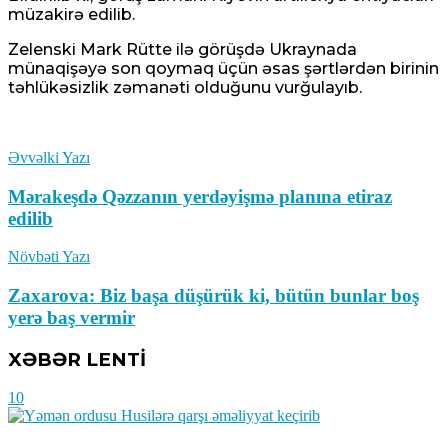
müzakirə edilib.
Zelenski Mark Rütte ilə görüşdə Ukraynada
münaqişəyə son qoymaq üçün əsas şərtlərdən birinin
təhlükəsizlik zəmanəti olduğunu vurğulayıb.
Ermənistanın xarici siyasətindəki
ziddiyyətləri bir daha üzə çıxardı
Əvvəlki Yazı
08 Avqust 2026 / 10:03
8
Mərakeşdə Qəzzanın yerdəyişmə planına etiraz
edilib
Növbəti Yazı
Zaxarova: Biz başa düşürük ki, bütün bunlar boş
Bərdə rayonunda əkin sahəsindən qadın
yerə baş vermir
meyiti tapıldı
XƏBƏR LENTİ
08 Avqust 2026 / 9:51
10