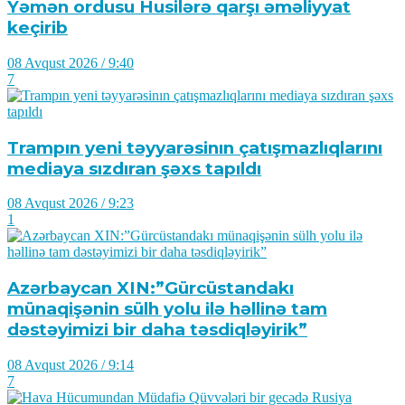
Yəmən ordusu Husilərə qarşı əməliyyat
keçirib
08 Avqust 2026 / 9:40
7
Trampın yeni təyyarəsinın çatışmazlıqlarını
mediaya sızdıran şəxs tapıldı
08 Avqust 2026 / 9:23
1
Azərbaycan XIN:”Gürcüstandakı
münaqişənin sülh yolu ilə həllinə tam
dəstəyimizi bir daha təsdiqləyirik”
08 Avqust 2026 / 9:14
7