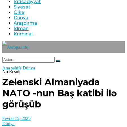
İqtisadiyyat
9
Siyasət
Ölkə
Dünya
Araşdırma
İdman
Kriminal
Tehranın buna münasibət bildirmə və lazım
gələrsə, üzr də istəməılidir
08 Avqust 2026 / 11:19
7
Ana səhifə
Dünya
No Result
Zelenski Almaniyada
View All Result
NATO -nun Baş katibi ilə
Xocavənd Rayonunda traktor minaya düşdü
görüşüb
08 Avqust 2026 / 11:11
10
Fevral 15, 2025
Dünya