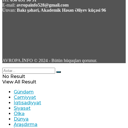
E-mail:
avropainfo528@gmail.com
Ünvan:
Bakı şəhəri, Akademik Həsən Əliyev küçəsi 96
AVROPA.İNFO © 2024 - Bütün hüquqları qorunur.
No Result
View All Result
Gündəm
Cəmiyyət
İqtisadiyyat
Siyasət
Ölkə
Dünya
Araşdırma