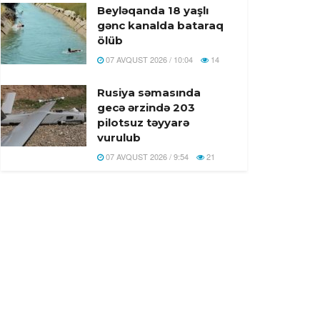
Beyləqanda 18 yaşlı
gənc kanalda bataraq
ölüb
07 AVQUST 2026 / 10:04
14
Rusiya səmasında
gecə ərzində 203
pilotsuz təyyarə
vurulub
07 AVQUST 2026 / 9:54
21
Məhəmməd
Əsədullazadə:“Azərbaycan-
Ermənistan Mövzusu
ATƏT Üçün Artıq
Qapalı Səhifədir”
07 AVQUST 2026 / 9:26
53
Yekaterinburqdakı
Wildberries obyekti