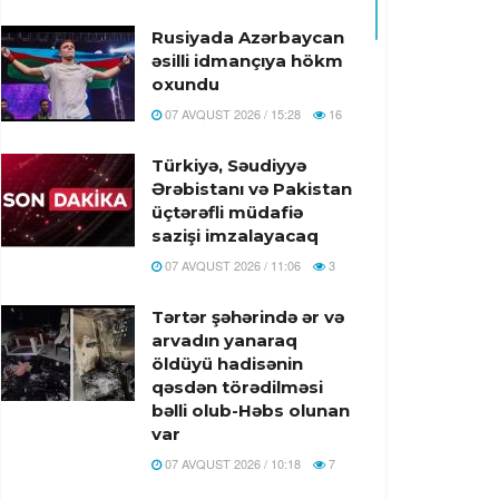
Rusiyada Azərbaycan
əsilli idmançıya hökm
oxundu
07 AVQUST 2026 / 15:28
16
Türkiyə, Səudiyyə
Ərəbistanı və Pakistan
üçtərəfli müdafiə
sazişi imzalayacaq
07 AVQUST 2026 / 11:06
3
Tərtər şəhərində ər və
arvadın yanaraq
öldüyü hadisənin
qəsdən törədilməsi
bəlli olub-Həbs olunan
var
07 AVQUST 2026 / 10:18
7