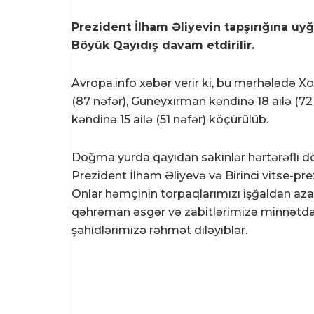
Prezident İlham Əliyevin tapşırığına uyğ
Böyük Qayıdış davam etdirilir.
Avropa.info xəbər verir ki, bu mərhələdə 
(87 nəfər), Güneyxırman kəndinə 18 ailə (7
kəndinə 15 ailə (51 nəfər) köçürülüb.
Doğma yurda qayıdan sakinlər hərtərəfli dö
Prezident İlham Əliyevə və Birinci vitse-p
Onlar həmçinin torpaqlarımızı işğaldan az
qəhrəman əsgər və zabitlərimizə minnətdarlı
şəhidlərimizə rəhmət diləyiblər.