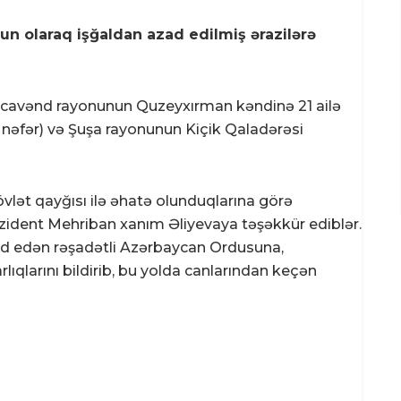
un olaraq işğaldan azad edilmiş ərazilərə
Xocavənd rayonunun Quzeyxırman kəndinə 21 ailə
2 nəfər) və Şuşa rayonunun Kiçik Qaladərəsi
vlət qayğısı ilə əhatə olunduqlarına görə
rezident Mehriban xanım Əliyevaya təşəkkür ediblər.
ad edən rəşadətli Azərbaycan Ordusuna,
qlarını bildirib, bu yolda canlarından keçən