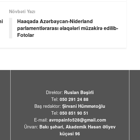
Növbəti Yazı
ni
Haaqada Azərbaycan-Niderland
parlamentlərarası əlaqələri müzakirə edilib-
Fotolar
Direktor:
Ruslan Bəşirli
Tel:
050 291 24 88
Baş redaktor:
Şirvani Hümmətoğlu
Tel:
050 851 90 51
E-mail:
avropainfo528@gmail.com
Ünvan:
Bakı şəhəri, Akademik Həsən Əliyev
küçəsi 96