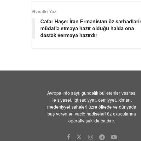
Əvvəlki Yazı
Cəfər Haşe: İran Ermənistan öz sərhədləri
müdafiə etməyə hazır olduğu halda ona
dəstək verməyə hazırdır
Avropa.info saytı gündəlik bülletenlər vasitəsi
ilə siyasət, iqtisadiyyat, cəmiyyət, idman,
mədəniyyət sahələri üzrə ölkədə və dünyada
baş verən ən vacib hadisələri öz oxucularına
operativ şəkildə çatdırır.