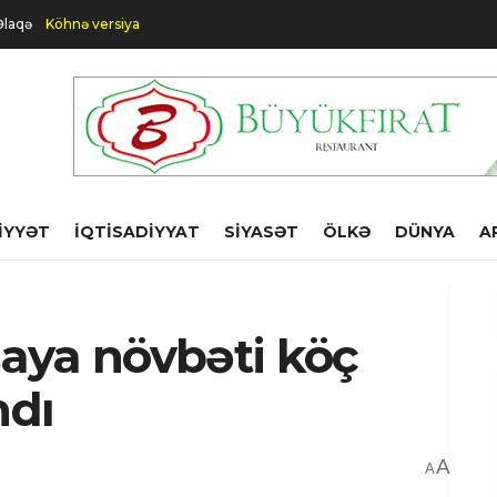
Əlaqə
Köhnə versiya
IYYƏT
İQTISADIYYAT
SIYASƏT
ÖLKƏ
DÜNYA
A
aya növbəti köç
ndı
A
A