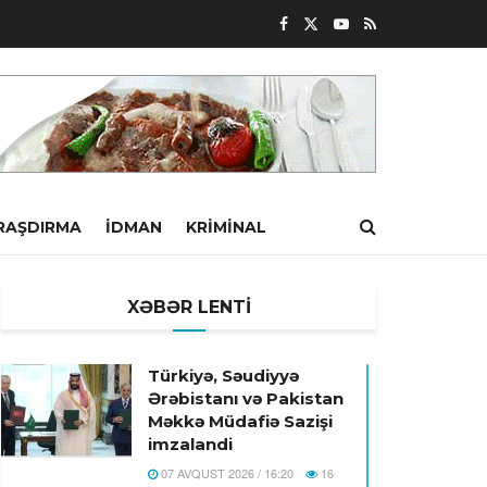
RAŞDIRMA
İDMAN
KRIMINAL
XƏBƏR LENTİ
Türkiyə, Səudiyyə
Ərəbistanı və Pakistan
Məkkə Müdafiə Sazişi
imzalandi
07 AVQUST 2026 / 16:20
16