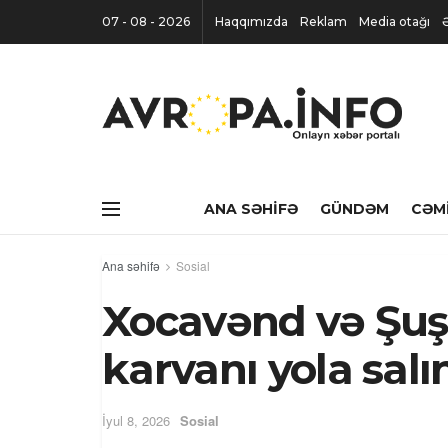
07 - 08 - 2026
Haqqımızda
Reklam
Media otağı
ANA SƏHIFƏ
GÜNDƏM
CƏM
Ana səhifə
Sosial
Xocavənd və Şuş
karvanı yola salı
İyul 8, 2026
Sosial