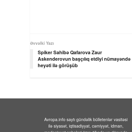
Əvvəlki Yazı
Spiker Sahibə Qafarova Zaur
Askenderovun başçılıq etdiyi nümayəndə
heyəti ilə görüşüb
Avropa.info saytı gündəlik bülletenlər vasitəsi
ilə siyasət, iqtisadiyyat, cəmiyyət, idman,