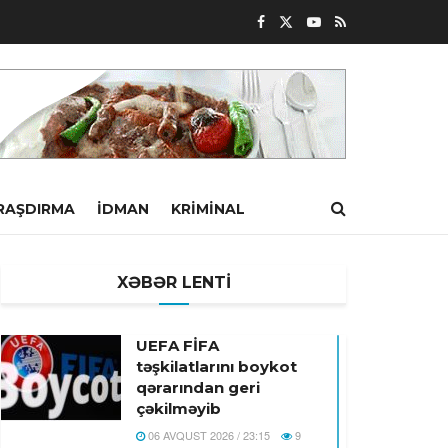
RAŞDIRMA
İDMAN
KRIMINAL
XƏBƏR LENTİ
UEFA FİFA
təşkilatlarını boykot
qərarından geri
çəkilməyib
06 AVQUST 2026 / 23:15
9