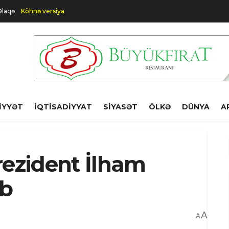
Əlaqə
Köhnə versiya
IYYƏT
İQTISADIYYAT
SIYASƏT
ÖLKƏ
DÜNYA
A
rezident İlham
ib
A
A