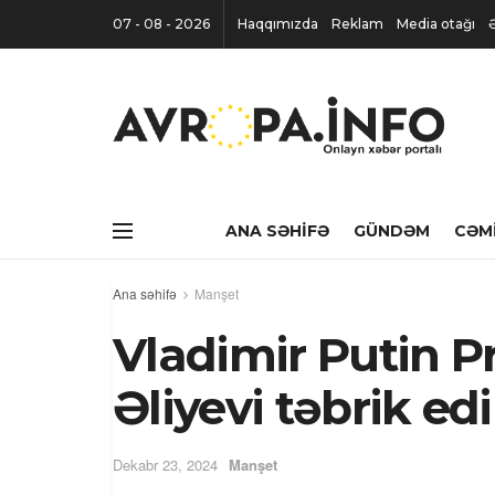
07 - 08 - 2026
Haqqımızda
Reklam
Media otağı
ANA SƏHIFƏ
GÜNDƏM
CƏM
Ana səhifə
Manşet
Vladimir Putin P
Əliyevi təbrik ed
Dekabr 23, 2024
Manşet