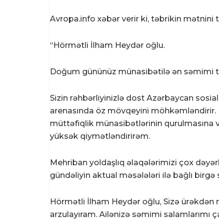
Avropa.info
xəbər verir ki, təbrikin mətnini 
“Hörmətli İlham Heydər oğlu.
Doğum gününüz münasibətilə ən səmimi təb
Sizin rəhbərliyinizlə dost Azərbaycan sosial
arenasında öz mövqeyini möhkəmləndirir. Dö
müttəfiqlik münasibətlərinin qurulmasına 
yüksək qiymətləndirirəm.
Mehriban yoldaşlıq əlaqələrimizi çox dəyərlə
gündəliyin aktual məsələləri ilə bağlı birgə
Hörmətli İlham Heydər oğlu, Sizə ürəkdən m
arzulayıram. Ailənizə səmimi salamlarımı ç