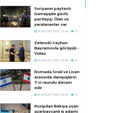
Suriyanın paytaxtı
Dəməşqdə güclü
partlayış: Ölən və
yaralananlar var
06 AVQUST 2026 / 23:09
17
Zelenski Ceyhun
Bayramovla görüşüb -
Video
06 AVQUST 2026 / 22:46
10
Romada İsrail və Livan
arasında danışıqların
7-ci raundu davam
edir
06 AVQUST 2026 / 20:23
12
Rusiydan Bakıya uçan
azərbaycanlı iş adamı