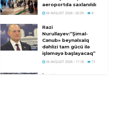
aeroportda saxlanıldı
06 AVQUST 2026 / 20:09
8
Razi
Nurullayev:”Şimal-
Cənub» beynəlxalq
dəhlizi tam gücü ilə
işləməyə başlayacaq”
06 AVQUST 2026 / 17:18
71
İsrailin Qəzzaya
hücumlarına Türkiyə
və 7 ölkədən birgə
reaksiya
06 AVQUST 2026 / 17:01
5
Bakı-Qazax yolunda
ağır yol-nəqliyyat
hadisəsi baş verib -
Yaralilar var -Video