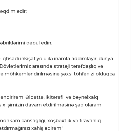
təqdim edir:
riklərimi qəbul edin.
-iqtisadi inkişaf yolu ilə inamla addımlayır, dünya
vlətlərimiz arasında strateji tərəfdaşlıq və
və möhkəmləndirilməsinə şəxsi töhfənizi olduqca
ndirirəm. Əlbəttə, ikitərəfli və beynəlxalq
 sıx işimizin davam etdirilməsinə şad olaram.
öhkəm cansağlığı, xoşbəxtlik və firavanlıq
atdırmağınızı xahiş edirəm”.