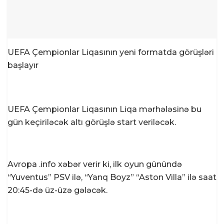
UEFA Çempionlar Liqasının yeni formatda görüşləri
başlayır
UEFA Çempionlar Liqasının Liqa mərhələsinə bu
gün keçiriləcək altı görüşlə start veriləcək.
Avropa .info xəbər verir ki, ilk oyun günündə
“Yuventus” PSV ilə, “Yanq Boyz” “Aston Villa” ilə saat
20:45-də üz-üzə gələcək.