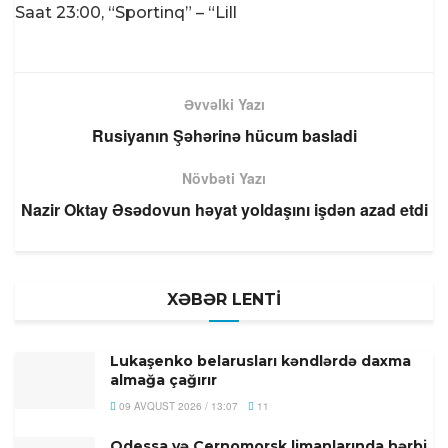
Saat 23:00, “Sportinq” – “Lill
Əvvəlki Yazı
Rusiyanın Şəhərinə hücum basladi
Növbəti Yazı
Nazir Oktay Əsədovun həyat yoldaşını işdən azad etdi
XƏBƏR LENTİ
Lukaşenko belarusları kəndlərdə daxma
almağa çağırır
09 AVQUST 2026 / 13:07
11
Odessa və Çernomorsk limanlarında hərbi