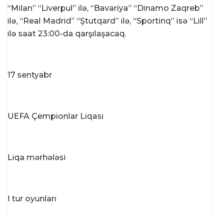
“Milan” “Liverpul” ilə, “Bavariya” “Dinamo Zaqreb”
ilə, “Real Madrid” “Ştutqard” ilə, “Sportinq” isə “Lill”
ilə saat 23:00-da qarşılaşacaq.
17 sentyabr
UEFA Çempionlar Liqası
Liqa mərhələsi
I tur oyunları