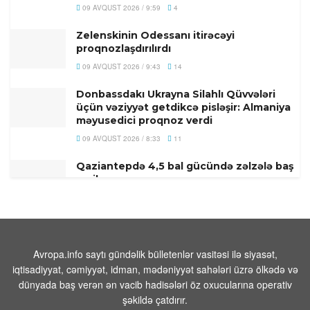
09 AVQUST 2026 / 9:59
4
Zelenskinin Odessanı itirəcəyi
proqnozlaşdırılırdı
09 AVQUST 2026 / 9:43
14
Donbassdakı Ukrayna Silahlı Qüvvələri
üçün vəziyyət getdikcə pisləşir: Almaniya
məyusedici proqnoz verdi
09 AVQUST 2026 / 8:33
11
Qaziantepdə 4,5 bal gücündə zəlzələ baş
verib
09 AVQUST 2026 / 8:02
14
Türkiyənin məşhur müğənnisi vəfat edib
09 AVQUST 2026 / 7:49
9
Avropa.info saytı gündəlik bülletenlər vasitəsi ilə siyasət,
iqtisadiyyat, cəmiyyət, idman, mədəniyyət sahələri üzrə ölkədə və
Prezident İlham Əliyevlə Donald Tramp
dünyada baş verən ən vacib hadisələri öz oxucularına operativ
arasında telefon danışığı olub
şəkildə çatdırır.
08 AVQUST 2026 / 20:16
7