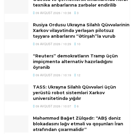
texnika anbarlarına zərbələr endirilib
09 AVQUST 2026 / 10:38
3
Rusiya Ordusu Ukrayna Silahlı Qüvvələrinin
Xarkov vilayətində yerləşən pilotsuz
təyyarə anbarlarını “Ətirşah”la vurub
09 AVQUST 2026 / 10:29
10
“Reuters” demokratların Tramp üçün
impiçmentə alternativ hazırladığını
öyrənib
09 AVQUST 2026 / 10:19
12
TASS: Ukrayna Silahlı Qüvvələri üçün
yerüstü robot sistemləri Xarkov
universitetində yığılır
09 AVQUST 2026 / 10:07
6
Məhəmməd Bağet Zülqədr: “ABŞ dəniz
blokadasını ləğv etməli və qoşunları İran
ətrafından çıxarmalidir”