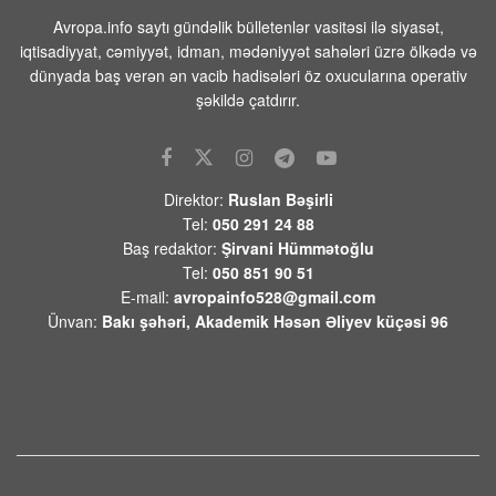
08 AVQUST 2026 / 11:28
9
Avropa.info saytı gündəlik bülletenlər vasitəsi ilə siyasət,
Tehranın buna münasibət bildirmə və
iqtisadiyyat, cəmiyyət, idman, mədəniyyət sahələri üzrə ölkədə və
lazım gələrsə, üzr də istəməılidir
dünyada baş verən ən vacib hadisələri öz oxucularına operativ
08 AVQUST 2026 / 11:19
6
şəkildə çatdırır.
Xocavənd Rayonunda traktor minaya
düşdü
08 AVQUST 2026 / 11:11
10
Direktor:
Ruslan Bəşirli
Tel:
050 291 24 88
Pasinyan -Sülhü dönməz etmək üçün
Baş redaktor:
Şirvani Hümmətoğlu
“Qarabağ ermənilərinin geri
Tel:
050 851 90 51
qayıtması” kimi mövzuları davam
E-mail:
avropainfo528@gmail.com
etdirməmək zəruridir
Ünvan:
Bakı şəhəri, Akademik Həsən Əliyev küçəsi 96
08 AVQUST 2026 / 10:54
11
Səudiyyə Ərəbistanının görməli yerləri
Türkiyə, Səudiyyə Ərəbistanı və
Pakistan bayraqları ilə işıqlandırılıb
08 AVQUST 2026 / 10:33
11
Ermənistanın xarici siyasətindəki