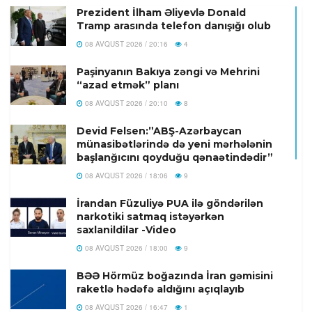
Prezident İlham Əliyevlə Donald
Tramp arasında telefon danışığı olub
08 AVQUST 2026 / 20:16
4
Paşinyanın Bakıya zəngi və Mehrini
“azad etmək” planı
08 AVQUST 2026 / 20:10
8
Devid Felsen:”ABŞ-Azərbaycan
münasibətlərində də yeni mərhələnin
başlanğıcını qoyduğu qənaətindədir”
08 AVQUST 2026 / 18:06
9
İrandan Füzuliyə PUA ilə göndərilən
narkotiki satmaq istəyərkən
saxlanildilar -Video
08 AVQUST 2026 / 18:00
9
BƏƏ Hörmüz boğazında İran gəmisini
raketlə hədəfə aldığını açıqlayıb
08 AVQUST 2026 / 16:47
1