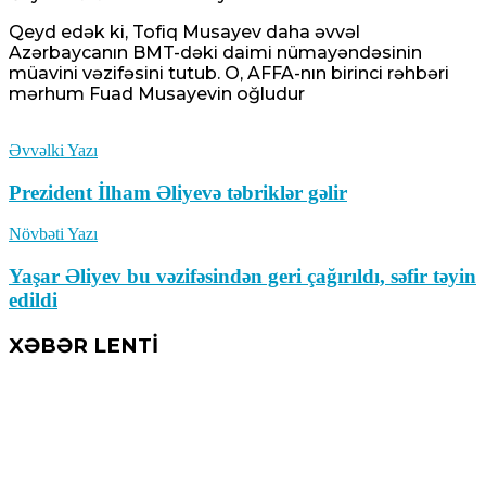
Qeyd edək ki, Tofiq Musayev daha əvvəl
Azərbaycanın BMT-dəki daimi nümayəndəsinin
müavini vəzifəsini tutub. O, AFFA-nın birinci rəhbəri
mərhum Fuad Musayevin oğludur
Əvvəlki Yazı
Prezident İlham Əliyevə təbriklər gəlir
Növbəti Yazı
Yaşar Əliyev bu vəzifəsindən geri çağırıldı, səfir təyin
edildi
XƏBƏR LENTİ