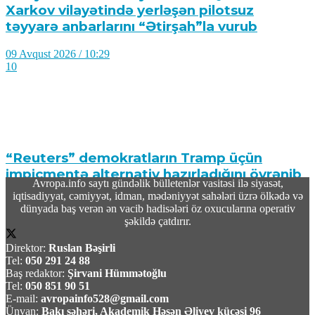
Xarkov vilayətində yerləşən pilotsuz
təyyarə anbarlarını “Ətirşah”la vurub
09 Avqust 2026 / 10:29
10
“Reuters” demokratların Tramp üçün
impiçmentə alternativ hazırladığını öyrənib
Avropa.info saytı gündəlik bülletenlər vasitəsi ilə siyasət,
iqtisadiyyat, cəmiyyət, idman, mədəniyyət sahələri üzrə ölkədə və
09 Avqust 2026 / 10:19
dünyada baş verən ən vacib hadisələri öz oxucularına operativ
12
şəkildə çatdırır.
Direktor:
Ruslan Bəşirli
Tel:
050 291 24 88
Baş redaktor:
Şirvani Hümmətoğlu
Tel:
050 851 90 51
E-mail:
avropainfo528@gmail.com
TASS: Ukrayna Silahlı Qüvvələri üçün yerüstü
Ünvan:
Bakı şəhəri, Akademik Həsən Əliyev küçəsi 96