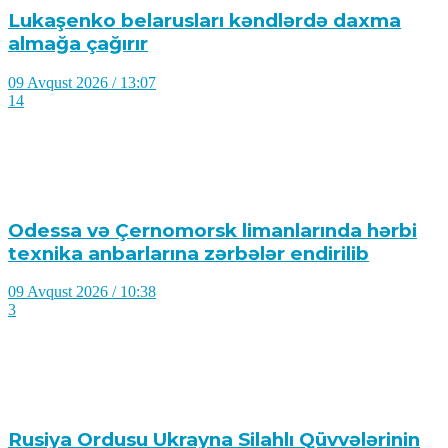
Lukaşenko belarusları kəndlərdə daxma
almağa çağırır
09 Avqust 2026 / 13:07
14
Odessa və Çernomorsk limanlarında hərbi
texnika anbarlarına zərbələr endirilib
09 Avqust 2026 / 10:38
3
Rusiya Ordusu Ukrayna Silahlı Qüvvələrinin