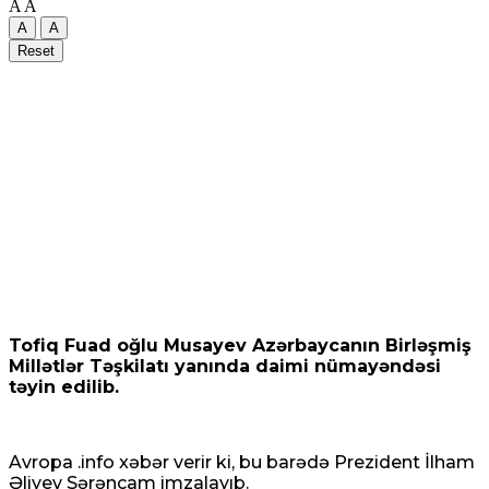
A
A
A
A
Reset
Tofiq Fuad oğlu Musayev Azərbaycanın Birləşmiş
Millətlər Təşkilatı yanında daimi nümayəndəsi
təyin edilib.
Avropa .info xəbər verir ki, bu barədə Prezident İlham
Əliyev Sərəncam imzalayıb.