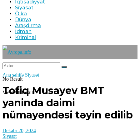
İqtisadiyyat
Siyasət
Ölkə
Dünya
Araşdırma
İdman
Kriminal
Ana səhifə
Siyasət
No Result
Tofiq Musayev BMT
View All Result
yaninda daimi
nümayəndəsi təyin edilib
Dekabr 20, 2024
Siyasət