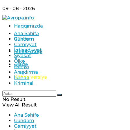
09 - 08 - 2026
Haqqımızda
Ana Səhifə
Reklam
Gündəm
Cəmiyyət
İqtisadiyyat
Media otağı
Siyasət
Ölkə
Əlaqə
Dünya
Araşdırma
Köhnə versiya
İdman
Kriminal
No Result
View All Result
Ana Səhifə
Gündəm
Cəmiyyət