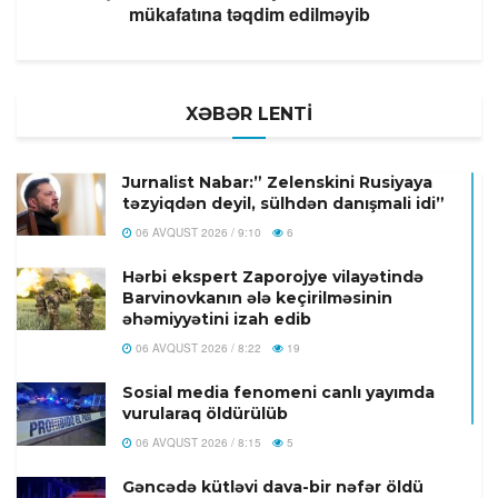
mükafatına təqdim edilməyib
XƏBƏR LENTİ
Jurnalist Nabar:” Zelenskini Rusiyaya
təzyiqdən deyil, sülhdən danışmali idi”
06 AVQUST 2026 / 9:10
6
Hərbi ekspert Zaporojye vilayətində
Barvinovkanın ələ keçirilməsinin
əhəmiyyətini izah edib
06 AVQUST 2026 / 8:22
19
Sosial media fenomeni canlı yayımda
vurularaq öldürülüb
06 AVQUST 2026 / 8:15
5
Gəncədə kütləvi dava-bir nəfər öldü