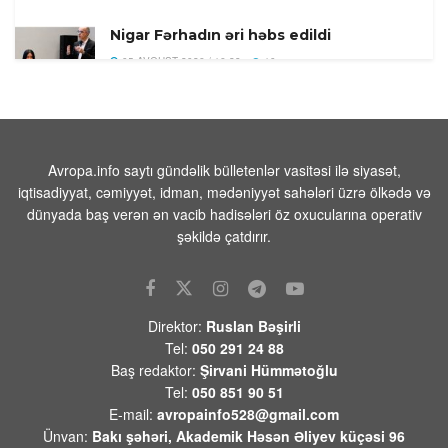
Nigar Fərhadın əri həbs edildi
05 AVQUST 2026 / 16:28
10
Rosatom: Zaporojya Atom Elektrik
Stansiyasının 4 əməkdaşı yaralanıb
05 AVQUST 2026 / 16:22
9
Avropa.info saytı gündəlik bülletenlər vasitəsi ilə siyasət,
iqtisadiyyat, cəmiyyət, idman, mədəniyyət sahələri üzrə ölkədə və
Bu gün Xocavəndə növbəti köç
dünyada baş verən ən vacib hadisələri öz oxucularına operativ
karvanı yola salındı – Foto
şəkildə çatdırır.
05 AVQUST 2026 / 13:22
9
Ali Məhkəmənin hakimi təqaüdə
göndərildi – Foto
Direktor:
Ruslan Bəşirli
05 AVQUST 2026 / 13:17
2
Tel:
050 291 24 88
Yeni Zelandiya sahillərində 6,3 bal
Baş redaktor:
Şirvani Hümmətoğlu
gücündə zəlzələ baş verib
Tel:
050 851 90 51
E-mail:
avropainfo528@gmail.com
05 AVQUST 2026 / 13:00
6
Ünvan:
Bakı şəhəri, Akademik Həsən Əliyev küçəsi 96