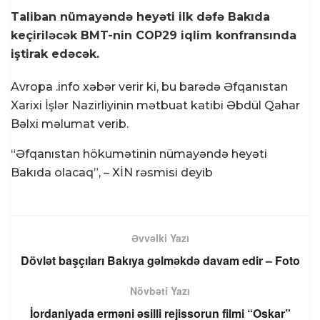
Taliban nümayəndə heyəti ilk dəfə Bakıda
keçiriləcək BMT-nin COP29 iqlim konfransında
iştirak edəcək.
Avropa .info
xəbər verir ki, bu barədə Əfqanıstan
Xarixi İşlər Nazirliyinin mətbuat katibi Əbdül Qahar
Bəlxi məlumat verib.
“Əfqanıstan hökumətinin nümayəndə heyəti
Bakıda olacaq”, – XİN rəsmisi deyib
Əvvəlki Yazı
Dövlət başçıları Bakıya gəlməkdə davam edir – Foto
Növbəti Yazı
İordaniyada erməni əsilli rejissorun filmi “Oskar”