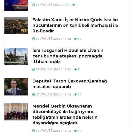
06 AVQUST 2026 / 7:59
4
Fələstin Xarici İşlər Naziri: Qüds İsrailin
hücumlarının ən təhlükəli mərhələsi ilə
üz-üzədir
05 AVQUST 2026 / 18:42
16
İsrail əsgərləri Hizbullahı Livanın
cənubunda atəşkəsi pozmaqda
ittiham edib
05 AVQUST 2026 / 18:22
7
Deputat Taron Çaxoyan:Qarabağ
məsələsi qapanıb
05 AVQUST 2026 / 18:12
16
Mendel Qərbin Ukraynanın
dözümlülüyü ilə bağlı iyrənc
təbliğatının arxasında nələrin
dayandığını açıqladı
05 AVQUST 2026 / 18:08
17