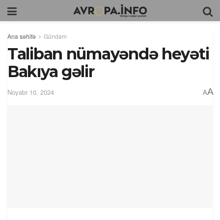
Ana səhifə
Gündəm
Taliban nümayəndə heyəti
Bakıya gəlir
A
Noyabr 10, 2024
A