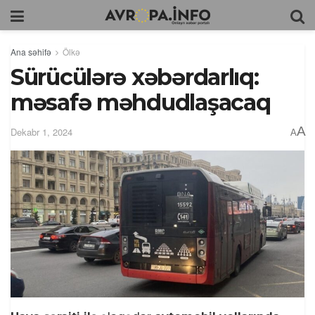
Ana səhifə
Ölkə
Sürücülərə xəbərdarlıq:
məsafə məhdudlaşacaq
A
Dekabr 1, 2024
A