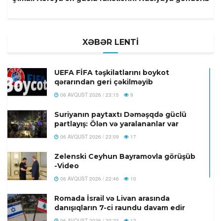
XƏBƏR LENTİ
UEFA FİFA təşkilatlarını boykot
qərarından geri çəkilməyib
06 AVQUST 2026 / 23:15
9
Suriyanın paytaxtı Dəməşqdə güclü
partlayış: Ölən və yaralananlar var
06 AVQUST 2026 / 23:09
17
Zelenski Ceyhun Bayramovla görüşüb
-Video
06 AVQUST 2026 / 22:46
10
Romada İsrail və Livan arasında
danışıqların 7-ci raundu davam edir
06 AVQUST 2026 / 20:23
12