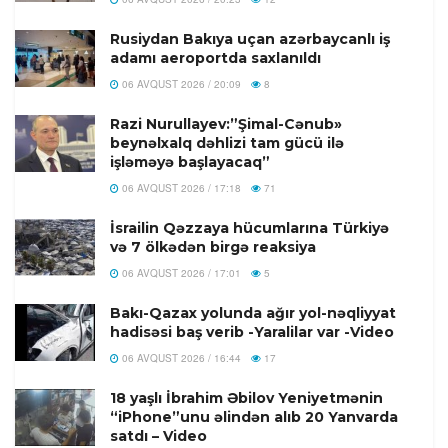
Rusiydan Bakıya uçan azərbaycanlı iş
adamı aeroportda saxlanıldı
06 AVQUST 2026 / 20:09
8
Razi Nurullayev:”Şimal-Cənub»
beynəlxalq dəhlizi tam gücü ilə
işləməyə başlayacaq”
06 AVQUST 2026 / 17:18
71
İsrailin Qəzzaya hücumlarına Türkiyə
və 7 ölkədən birgə reaksiya
06 AVQUST 2026 / 17:01
5
Bakı-Qazax yolunda ağır yol-nəqliyyat
hadisəsi baş verib -Yaralilar var -Video
06 AVQUST 2026 / 16:44
17
18 yaşlı İbrahim Əbilov Yeniyetmənin
“iPhone”unu əlindən alıb 20 Yanvarda
satdı – Video