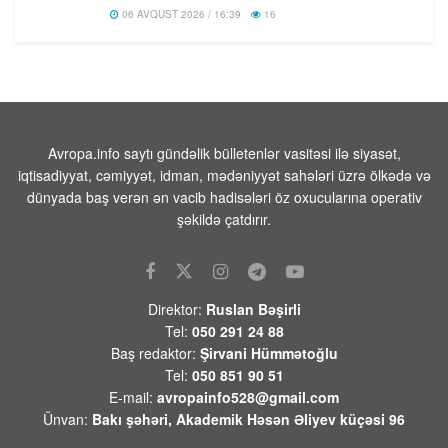
06 AVQUST 2026 / 16:39
16
ABŞ-da jalapeno bibərinin səbəb
olduğu düşünülən salmonella
epidemiyası 27 ştata yayılıb
06 AVQUST 2026 / 13:22
15
Avropa.info saytı gündəlik bülletenlər vasitəsi ilə siyasət,
Vüqar Dadaşov -Azərbaycan: Qaranlıq
iqtisadiyyat, cəmiyyət, idman, mədəniyyət sahələri üzrə ölkədə və
keçmişdən aydınlıq tarixə” kitabına
dünyada baş verən ən vacib hadisələri öz oxucularına operativ
münasibətim
şəkildə çatdırır.
06 AVQUST 2026 / 13:09
117
Elxan Şahinoğlu:”Kreml Ceyhun
Bayramovun Kiyevdəki görüşlərini də
diqqətlə izləyəcək”
Direktor:
Ruslan Bəşirli
06 AVQUST 2026 / 12:33
8
Tel:
050 291 24 88
Baş redaktor:
Şirvani Hümmətoğlu
Behnam Səidi: “Hörmüz boğazı İrana
Tel:
050 851 90 51
qarşı təhdidlər bitənə qədər bağlı
E-mail:
avropainfo528@gmail.com
qalacaq”
Ünvan:
Bakı şəhəri, Akademik Həsən Əliyev küçəsi 96
06 AVQUST 2026 / 12:24
8