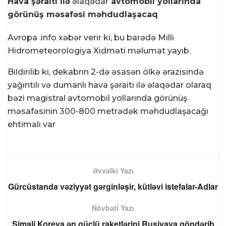
Hava şəraiti ilə
əlaqədar
avtomobil yollarında
görünüş məsafəsi məhdudlaşacaq
Avropa .info xəbər verir ki, bu barədə Milli
Hidrometeorologiya Xidməti məlumat yayıb.
Bildirilib ki, dekabrın 2-də əsasən ölkə ərazisində
yağıntılı və dumanlı hava şəraiti ilə əlaqədar olaraq
bəzi magistral avtomobil yollarında görünüş
məsafəsinin 300-800 metrədək məhdudlaşacağı
ehtimalı var
Əvvəlki Yazı
Gürcüstanda vəziyyət gərginləşir, kütləvi istefalar-Adlar
Növbəti Yazı
Şimali Koreya ən güclü raketlərini Rusiyaya göndərib