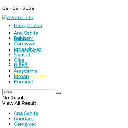
06 - 08 - 2026
Haqqımızda
Ana Səhifə
Reklam
Gündəm
Cəmiyyət
İqtisadiyyat
Media otağı
Siyasət
Ölkə
Əlaqə
Dünya
Araşdırma
Köhnə versiya
İdman
Kriminal
No Result
View All Result
Ana Səhifə
Gündəm
Cəmiyyət