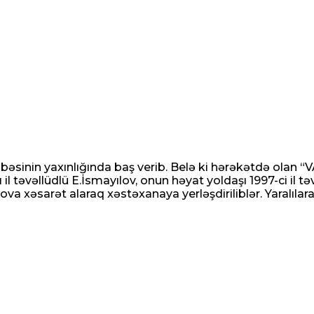
əbəsinin yaxınlığında baş verib. Belə ki hərəkətdə olan “
təvəllüdlü E.İsmayılov, onun həyat yoldaşı 1997-ci il təvə
ova xəsarət alaraq xəstəxanaya yerləşdiriliblər. Yaralılara