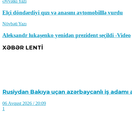
Əvvəlki Yazı
Elçi döndərdiyi qızı və anasını avtomobilllə vurdu
Növbəti Yazı
Aleksandr lukaşenko yenidən prezident seçildi -Video
XƏBƏR LENTİ
Rusiydan Bakıya uçan azərbaycanlı iş adamı 
06 Avqust 2026 / 20:09
1