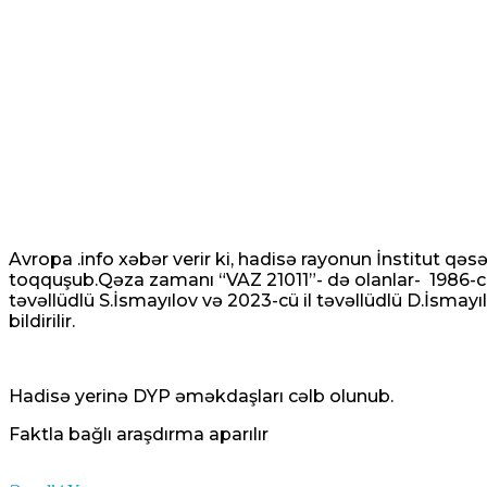
Avropa .info xəbər verir ki, hadisə rayonun İnstitut qəs
toqquşub.Qəza zamanı “VAZ 21011”- də olanlar- 1986-cı il 
təvəllüdlü S.İsmayılov və 2023-cü il təvəllüdlü D.İsmayıl
bildirilir.
Hadisə yerinə DYP əməkdaşları cəlb olunub.
Faktla bağlı araşdırma aparılır