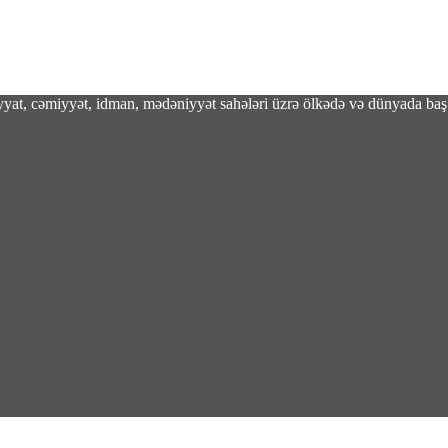
adiyyat, cəmiyyət, idman, mədəniyyət sahələri üzrə ölkədə və dünyada baş 
”unu əlindən alıb 20 Yanvarda satdı – Video
nülən salmonella epidemiyası 27 ştata yayılıb