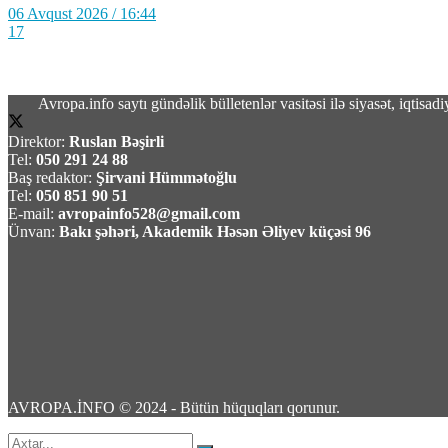
06 Avqust 2026 / 16:44
17
Avropa.info saytı gündəlik bülletenlər vasitəsi ilə siyasət, iqtis
Direktor:
Ruslan Bəşirli
18 yaşlı İbrahim Əbilov Yeniyetmənin “iPhone
Tel:
050 291 24 88
Baş redaktor:
Şirvani Hümmətoğlu
Tel:
050 851 90 51
06 Avqust 2026 / 16:39
E-mail:
avropainfo528@gmail.com
16
Ünvan:
Bakı şəhəri, Akademik Həsən Əliyev küçəsi 96
ABŞ-da jalapeno bibərinin səbəb olduğu düşü
06 Avqust 2026 / 13:22
15
AVROPA.İNFO © 2024 - Bütün hüquqları qorunur.