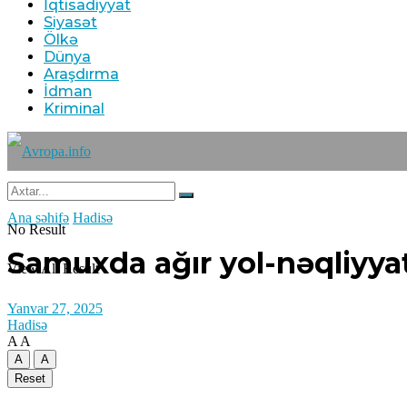
İqtisadiyyat
Siyasət
Ölkə
Dünya
Araşdırma
İdman
Kriminal
Ana səhifə
Hadisə
No Result
Samuxda ağır yol-nəqliyyat 
View All Result
Yanvar 27, 2025
Hadisə
A
A
A
A
Reset