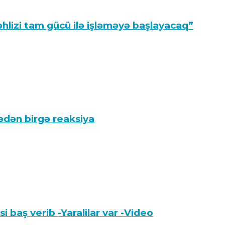
hlizi tam gücü ilə işləməyə başlayacaq”
kədən birgə reaksiya
 baş verib -Yaralilar var -Video