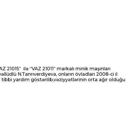
VAZ 21015” ilə “VAZ 21011” markalı minik maşınları
llüdlü N.Tanrıverdiyeva, onların övladları 2008-ci il
 tibbi yardım göstərilib,vəziyyətlərinin orta ağır olduğu