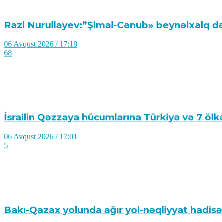
Razi Nurullayev:”Şimal-Cənub» beynəlxalq də
06 Avqust 2026 / 17:18
68
İsrailin Qəzzaya hücumlarına Türkiyə və 7 öl
06 Avqust 2026 / 17:01
5
Bakı-Qazax yolunda ağır yol-nəqliyyat hadisəsi