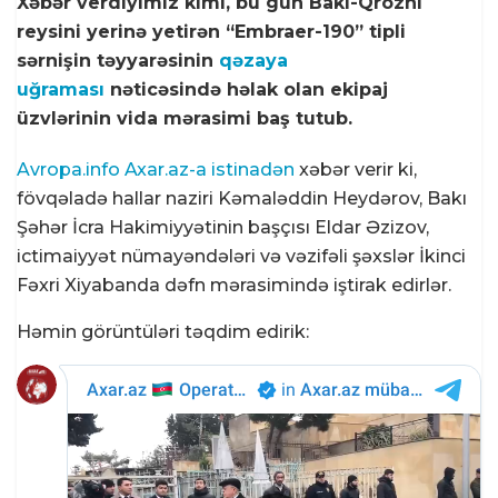
Xəbər verdiyimiz kimi, bu gün Bakı-Qroznı
reysini yerinə yetirən “Embraer-190” tipli
sərnişin təyyarəsinin
qəzaya
uğraması
nəticəsində həlak olan ekipaj
üzvlərinin vida mərasimi baş tutub.
Avropa.info Axar.az-a istinadən
xəbər verir ki,
fövqəladə hallar naziri Kəmaləddin Heydərov, Bakı
Şəhər İcra Hakimiyyətinin başçısı Eldar Əzizov,
ictimaiyyət nümayəndələri və vəzifəli şəxslər İkinci
Fəxri Xiyabanda dəfn mərasimində iştirak edirlər.
Həmin görüntüləri təqdim edirik: