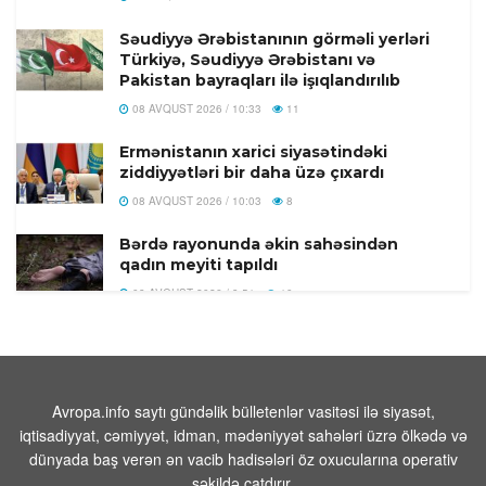
Səudiyyə Ərəbistanının görməli yerləri
Türkiyə, Səudiyyə Ərəbistanı və
Pakistan bayraqları ilə işıqlandırılıb
08 AVQUST 2026 / 10:33
11
Ermənistanın xarici siyasətindəki
ziddiyyətləri bir daha üzə çıxardı
08 AVQUST 2026 / 10:03
8
Bərdə rayonunda əkin sahəsindən
qadın meyiti tapıldı
08 AVQUST 2026 / 9:51
10
Yəmən ordusu Husilərə qarşı əməliyyat
keçirib
08 AVQUST 2026 / 9:40
7
Avropa.info saytı gündəlik bülletenlər vasitəsi ilə siyasət,
Trampın yeni təyyarəsinın
iqtisadiyyat, cəmiyyət, idman, mədəniyyət sahələri üzrə ölkədə və
çatışmazlıqlarını mediaya sızdıran şəxs
dünyada baş verən ən vacib hadisələri öz oxucularına operativ
tapıldı
şəkildə çatdırır.