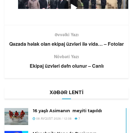
Əvvəlki Yazı
Qəzada həlak olan ekipaj üzvləri ilə vida… – Fotolar
Növbəti Yazı
Ekipaj üzvləri dəfn olunur – Canlı
XƏBƏR LENTİ
16 yaşlı Asimanın meyiti tapıldı
08 AVQUST 2026 / 12:08
7