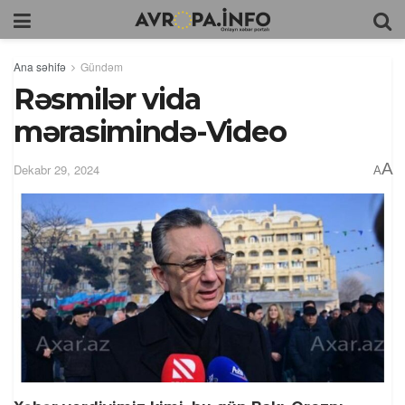
Ana səhifə
Gündəm
Rəsmilər vida
mərasimində-Video
A
Dekabr 29, 2024
A