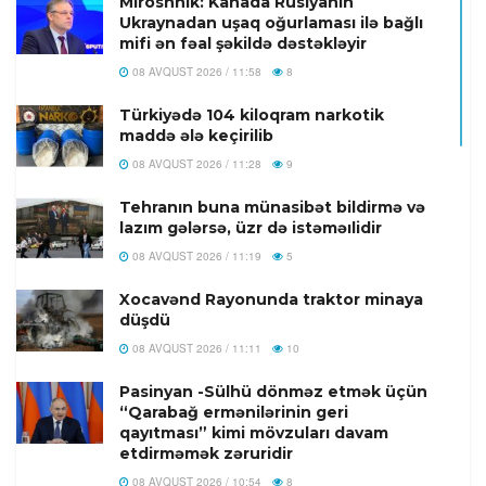
Miroshnik: Kanada Rusiyanın
Ukraynadan uşaq oğurlaması ilə bağlı
mifi ən fəal şəkildə dəstəkləyir
08 AVQUST 2026 / 11:58
8
Türkiyədə 104 kiloqram narkotik
maddə ələ keçirilib
08 AVQUST 2026 / 11:28
9
Tehranın buna münasibət bildirmə və
lazım gələrsə, üzr də istəməılidir
08 AVQUST 2026 / 11:19
5
Xocavənd Rayonunda traktor minaya
düşdü
08 AVQUST 2026 / 11:11
10
Pasinyan -Sülhü dönməz etmək üçün
“Qarabağ ermənilərinin geri
qayıtması” kimi mövzuları davam
etdirməmək zəruridir
08 AVQUST 2026 / 10:54
8