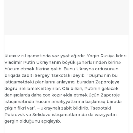
Kuraxiv istiqamətində vəziyyət ağırdır. Yəqin Rusiya lideri
Vladimir Putin Ukraynanın böyük şəhərlərindən birinə
hücum etmək fikrinə gəlib. Bunu Ukrayna ordusunun
briqada zabiti Sergey Tsexotski deyib. “Düşmənin bu
istiqamətdəki planlarını anlayırıq, buradan Zaporojeyə
doğru irəliləmək istəyirlər. Ola bilsin, Putinin gələcək
danışıqlarda daha çox kozır əldə etmək üçün Zaporoje
istiqamətində hücum əməliyyatlarına başlamaq barədə
çılğın fikri var”, – ukraynalı zabit bildirib. Tsexotski
Pokrovsk və Selidovo istiqamətlərində də vəziyyətin
gərgin olduğunu açıqlayıb.