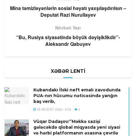
Mina təmizləyənlərin sosial həyatı yaxşılaşdırılsın –
Deputat Razi Nurullayev
Növbəti Yazı
“Bu, Rusiya siyasətində böyük dəyişiklikdir”-
Aleksandr Qabuyev
XƏBƏR LENTİ
Kubandakı İlski neft emalı zavodunda
PUA-nın hücumu nəticəsində yanğın
baş verib,
08 AVQUST 2026 / 8:56
0
Vüqar Dadaşov:”Məkkə sazişi
gələcəkdə qlobal miqyasda yeni siyasi
və hərbi platformanın əsasına çevrilə