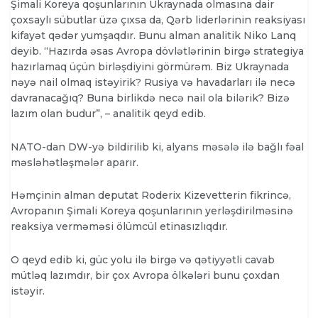
Şimali Koreya qoşunlarının Ukraynada olmasına dair
çoxsaylı sübutlar üzə çıxsa da, Qərb liderlərinin reaksiyası
kifayət qədər yumşaqdır. Bunu alman analitik Niko Lanq
deyib. “Hazırda əsas Avropa dövlətlərinin birgə strategiya
hazırlamaq üçün birləşdiyini görmürəm. Biz Ukraynada
nəyə nail olmaq istəyirik? Rusiya və havadarları ilə necə
davranacağıq? Buna birlikdə necə nail ola bilərik? Bizə
lazım olan budur”, – analitik qeyd edib.
NATO-dan DW-yə bildirilib ki, alyans məsələ ilə bağlı fəal
məsləhətləşmələr aparır.
Həmçinin alman deputat Roderix Kizevetterin fikrincə,
Avropanın Şimali Koreya qoşunlarının yerləşdirilməsinə
reaksiya verməməsi ölümcül etinasızlıqdır.
O qeyd edib ki, güc yolu ilə birgə və qətiyyətli cavab
mütləq lazımdır, bir çox Avropa ölkələri bunu çoxdan
istəyir.