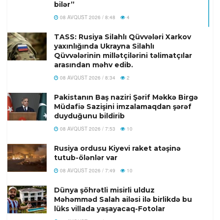
bilər”
08 AVQUST 2026 / 8:48
4
TASS: Rusiya Silahlı Qüvvələri Xarkov
yaxınlığında Ukrayna Silahlı
Qüvvələrinin millətçilərini təlimatçılar
arasından məhv edib.
08 AVQUST 2026 / 8:34
2
Pakistanın Baş naziri Şərif Məkkə Birgə
Müdafiə Sazişini imzalamaqdan şərəf
duyduğunu bildirib
08 AVQUST 2026 / 7:53
10
Rusiya ordusu Kiyevi raket atəşinə
tutub-ölənlər var
08 AVQUST 2026 / 7:49
10
Dünya şöhrətli misirli ulduz
Məhəmməd Salah ailəsi ilə birlikdə bu
lüks villada yaşayacaq-Fotolar