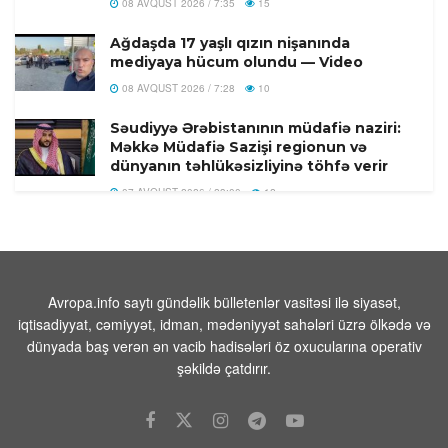
08 AVQUST 2026 / 7:35
15
Ağdaşda 17 yaşlı qızın nişanında
mediyaya hücum olundu — Video
08 AVQUST 2026 / 7:28
10
Səudiyyə Ərəbistanının müdafiə naziri:
Məkkə Müdafiə Sazişi regionun və
dünyanın təhlükəsizliyinə töhfə verir
07 AVQUST 2026 / 23:00
12
Tarixi Vaşinqton görüşü: ABŞ-
Azərbaycan əlaqələrində və Cənubi
Qafqazın sülh gündəliyində mühüm
mərhələ
Avropa.info saytı gündəlik bülletenlər vasitəsi ilə siyasət,
07 AVQUST 2026 / 21:34
4
iqtisadiyyat, cəmiyyət, idman, mədəniyyət sahələri üzrə ölkədə və
dünyada baş verən ən vacib hadisələri öz oxucularına operativ
Yaltada Ukrayna Silahlı Qüvvələrinə
şəkildə çatdırır.
məxsus pilotsuz kater sahilə çıxıb
07 AVQUST 2026 / 16:52
10
Çin süni intellekt modeli Böyük