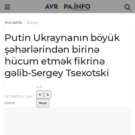
Ana səhifə
Dünya
Putin Ukraynanın böyük
şəhərlərindən birinə
hücum etmək fikrinə
gəlib-Sergey Tsexotski
A
A
A
A
OKTYABR 25, 2024
DÜNYA
Reset