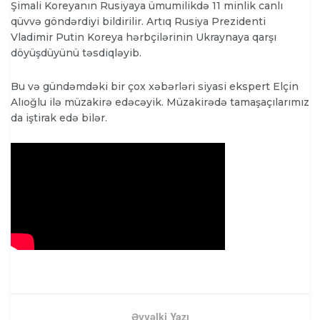
Şimali Koreyanın Rusiyaya ümumilikdə 11 minlik canlı
qüvvə göndərdiyi bildirilir. Artıq Rusiya Prezidenti
Vladimir Putin Koreya hərbçilərinin Ukraynaya qarşı
döyüşdüyünü təsdiqləyib.
Bu və gündəmdəki bir çox xəbərləri siyasi ekspert Elçin
Alıoğlu ilə müzakirə edəcəyik. Müzakirədə tamaşaçılarımız
da iştirak edə bilər.
Əvvəlki Yazı