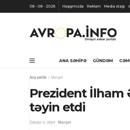
08 - 08 - 2026
Haqqımızda
Reklam
Media otağı
ANA SƏHIFƏ
GÜNDƏM
CƏM
Ana səhifə
Manşet
Prezident İlham Ə
təyin etdi
Dekabr 3, 2024
Manşet