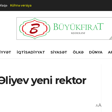
Əlaqə
Köhnə versiya
IYYƏT
İQTISADIYYAT
SIYASƏT
ÖLKƏ
DÜNYA
A
liyev yeni rektor
A
A