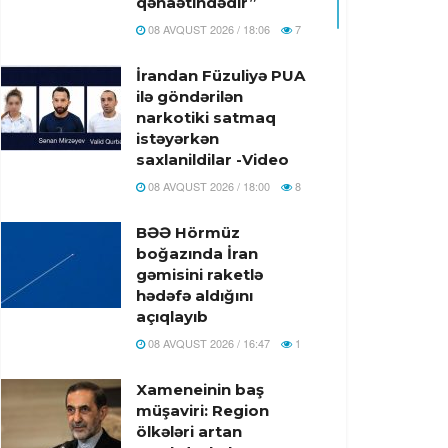
qənaətindədir”
08 AVQUST 2026 / 18:06
7
İrandan Füzuliyə PUA
ilə göndərilən
narkotiki satmaq
istəyərkən
saxlanildilar -Video
08 AVQUST 2026 / 18:00
8
BƏƏ Hörmüz
boğazında İran
gəmisini raketlə
hədəfə aldığını
açıqlayıb
08 AVQUST 2026 / 16:47
1
Xameneinin baş
müşaviri: Region
ölkələri artan