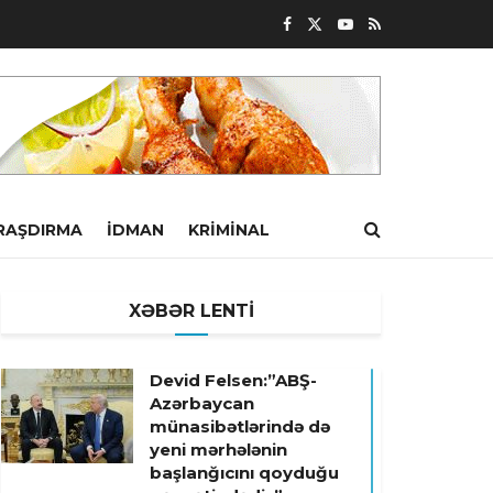
RAŞDIRMA
İDMAN
KRIMINAL
XƏBƏR LENTİ
Devid Felsen:”ABŞ-
Azərbaycan
münasibətlərində də
yeni mərhələnin
başlanğıcını qoyduğu