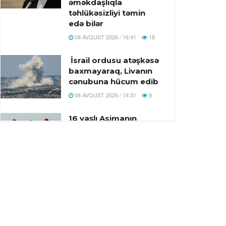
əməkdaşlıqla
təhlükəsizliyi təmin
edə bilər
08 AVQUST 2026 / 16:41
18
İsrail ordusu atəşkəsə
baxmayaraq, Livanın
cənubuna hücum edib
08 AVQUST 2026 / 14:31
8
16 yaşlı Asimanın
meyiti tapıldı
08 AVQUST 2026 / 12:08
7
Miroshnik: Kanada
Rusiyanın Ukraynadan
uşaq oğurlaması ilə
bağlı mifi ən fəal
şəkildə dəstəkləyir