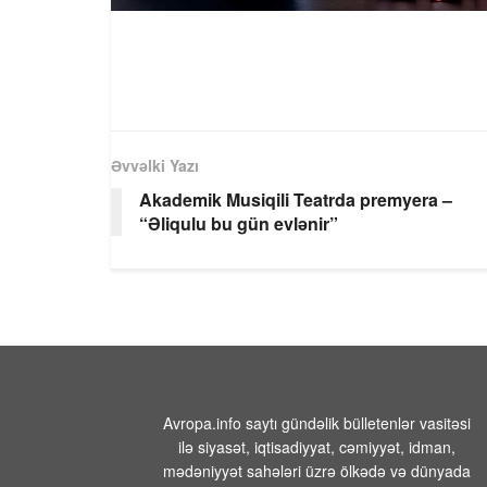
Əvvəlki Yazı
Akademik Musiqili Teatrda premyera –
“Əliqulu bu gün evlənir”
Avropa.info saytı gündəlik bülletenlər vasitəsi
ilə siyasət, iqtisadiyyat, cəmiyyət, idman,
mədəniyyət sahələri üzrə ölkədə və dünyada