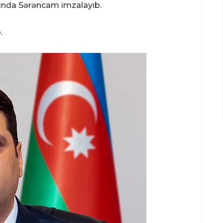
qında Sərəncam imzalayıb.
.