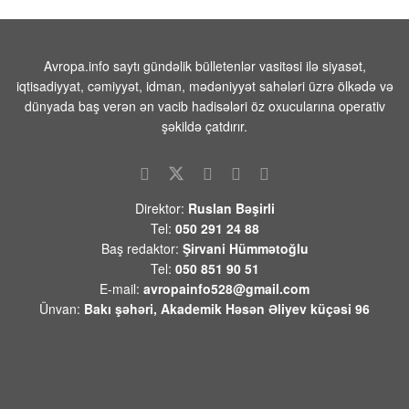
WWF: İtaliyada bu yay meşə yanğınlarında
70 min hektar ərazi məhv olub
Avropa.info saytı gündəlik bülletenlər vasitəsi ilə siyasət,
06 AVQUST 2026 / 11:02
1
iqtisadiyyat, cəmiyyət, idman, mədəniyyət sahələri üzrə ölkədə və
dünyada baş verən ən vacib hadisələri öz oxucularına operativ
Məhəmməd Əsədullazadə:“Bu prosesdə
en maraqlı məqam rəsmi Ankaranın
şəkildə çatdırır.
Trampın bəyanatlarına heç bir reaksiya
verməməsidir”
06 AVQUST 2026 / 10:44
58
Direktor:
Ruslan Bəşirli
Türkiyə XİN Fidan Suriyalı həmkarı ilə
Tel:
050 291 24 88
görüşəcək
Baş redaktor:
Şirvani Hümmətoğlu
06 AVQUST 2026 / 10:41
1
Tel:
050 851 90 51
E-mail:
avropainfo528@gmail.com
Çingiz Qənizadə Fransa məhkəməsində
Ünvan:
Bakı şəhəri, Akademik Həsən Əliyev küçəsi 96
qalıb gəldi- Qənimət Zahid dəymiş ziyanı
ödədi
06 AVQUST 2026 / 10:31
106
MKİ-nin Kubada əməliyyatları
genişləndirmək üçün “işçi qrupu” yaratdığı