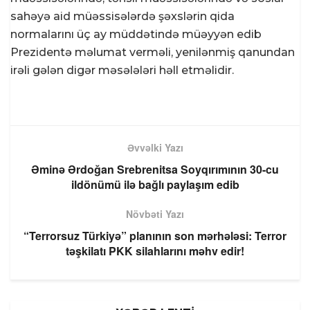
sahəyə aid müəssisələrdə şəxslərin qida
normalarını üç ay müddətində müəyyən edib
Prezidentə məlumat verməli, yenilənmiş qanundan
irəli gələn digər məsələləri həll etməlidir.
Əvvəlki Yazı
Əminə Ərdoğan Srebrenitsa Soyqırımının 30-cu
ildönümü ilə bağlı paylaşım edib
Növbəti Yazı
“Terrorsuz Türkiyə” planının son mərhələsi: Terror
təşkilatı PKK silahlarını məhv edir!