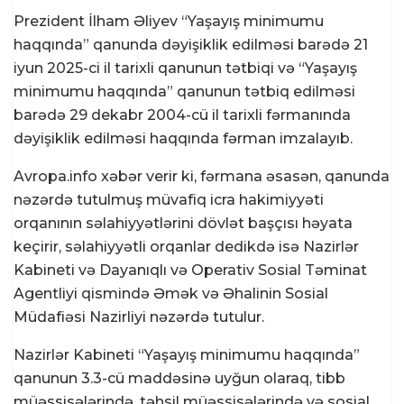
Prezident İlham Əliyev “Yaşayış minimumu
haqqında” qanunda dəyişiklik edilməsi barədə 21
iyun 2025-ci il tarixli qanunun tətbiqi və “Yaşayış
minimumu haqqında” qanunun tətbiq edilməsi
barədə 29 dekabr 2004-cü il tarixli fərmanında
dəyişiklik edilməsi haqqında fərman imzalayıb.
Avropa.info xəbər verir ki, fərmana əsasən, qanunda
nəzərdə tutulmuş müvafiq icra hakimiyyəti
orqanının səlahiyyətlərini dövlət başçısı həyata
keçirir, səlahiyyətli orqanlar dedikdə isə Nazirlər
Kabineti və Dayanıqlı və Operativ Sosial Təminat
Agentliyi qismində Əmək və Əhalinin Sosial
Müdafiəsi Nazirliyi nəzərdə tutulur.
Nazirlər Kabineti “Yaşayış minimumu haqqında”
qanunun 3.3-cü maddəsinə uyğun olaraq, tibb
müəssisələrində, təhsil müəssisələrində və sosial