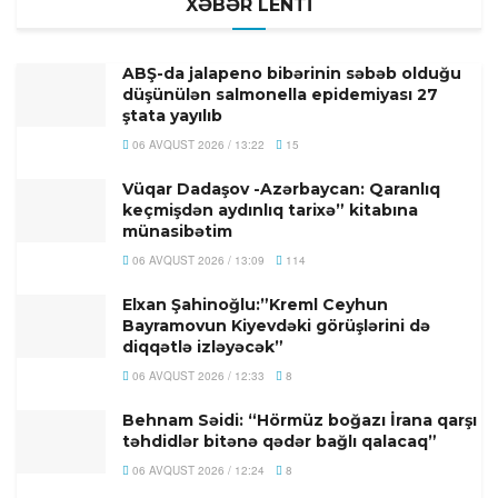
XƏBƏR LENTİ
ABŞ-da jalapeno bibərinin səbəb olduğu
düşünülən salmonella epidemiyası 27
ştata yayılıb
06 AVQUST 2026 / 13:22
15
Vüqar Dadaşov -Azərbaycan: Qaranlıq
keçmişdən aydınlıq tarixə” kitabına
münasibətim
06 AVQUST 2026 / 13:09
114
Elxan Şahinoğlu:”Kreml Ceyhun
Bayramovun Kiyevdəki görüşlərini də
diqqətlə izləyəcək”
06 AVQUST 2026 / 12:33
8
Behnam Səidi: “Hörmüz boğazı İrana qarşı
təhdidlər bitənə qədər bağlı qalacaq”
06 AVQUST 2026 / 12:24
8