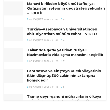
Mənəvi birlikdən böyük müttəfiqliyə:
Qırğızıstan səfərinin geostrateji yekunları
– TƏHLİL
06 AVQUST 2026 / 11:55
9
Türkiyə–Azərbaycan Universitetindən
abituriyentlərə mühüm xəbər – VİDEO
06 AVQUST 2026 / 11:52
4
Tailandda qətlə yetirilən rusiyalı
Nazimovlarla vidalaşma mərasimi keçirilib
06 AVQUST 2026 / 11:26
7
Lantratova və Xinşteyn Kursk vilayətinin
itkin düşmüş 300 sakininin axtarışına
kömək edir
06 AVQUST 2026 / 11:16
8
Tramp qeyri-qanuni mühacirlərin ölkəyə
girişini dayandırdıqlarını iddia edib
06 AVQUST 2026 / 11:10
1