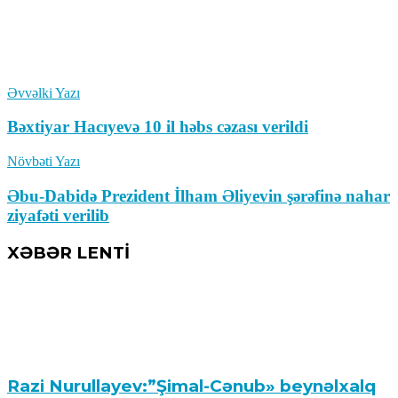
Əvvəlki Yazı
Bəxtiyar Hacıyevə 10 il həbs cəzası verildi
Növbəti Yazı
Əbu-Dabidə Prezident İlham Əliyevin şərəfinə nahar
ziyafəti verilib
XƏBƏR LENTİ
Razi Nurullayev:”Şimal-Cənub» beynəlxalq