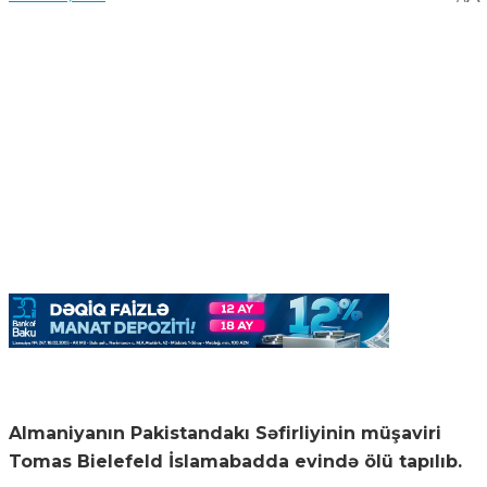
Almaniyanın Pakistandakı Səfirliyinin müşaviri
Tomas Bielefeld İslamabadda evində ölü tapılıb.