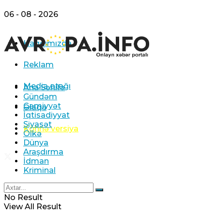
06 - 08 - 2026
Haqqımızda
Reklam
Media otağı
Ana Səhifə
Gündəm
Cəmiyyət
Əlaqə
İqtisadiyyat
Siyasət
Köhnə versiya
Ölkə
Dünya
Araşdırma
İdman
Kriminal
No Result
View All Result