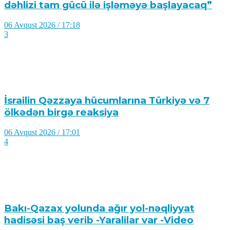
dəhlizi tam gücü ilə işləməyə başlayacaq”
06 Avqust 2026 / 17:18
3
İsrailin Qəzzaya hücumlarına Türkiyə və 7
ölkədən birgə reaksiya
06 Avqust 2026 / 17:01
4
Bakı-Qazax yolunda ağır yol-nəqliyyat
hadisəsi baş verib -Yaralilar var -Video