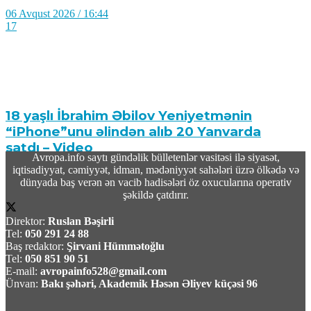
06 Avqust 2026 / 16:44
17
18 yaşlı İbrahim Əbilov Yeniyetmənin
“iPhone”unu əlindən alıb 20 Yanvarda
satdı – Video
Avropa.info saytı gündəlik bülletenlər vasitəsi ilə siyasət,
iqtisadiyyat, cəmiyyət, idman, mədəniyyət sahələri üzrə ölkədə və
06 Avqust 2026 / 16:39
dünyada baş verən ən vacib hadisələri öz oxucularına operativ
16
şəkildə çatdırır.
Direktor:
Ruslan Bəşirli
Tel:
050 291 24 88
Baş redaktor:
Şirvani Hümmətoğlu
Tel:
050 851 90 51
E-mail:
avropainfo528@gmail.com
ABŞ-da jalapeno bibərinin səbəb olduğu
Ünvan:
Bakı şəhəri, Akademik Həsən Əliyev küçəsi 96
düşünülən salmonella epidemiyası 27 ştata
yayılıb