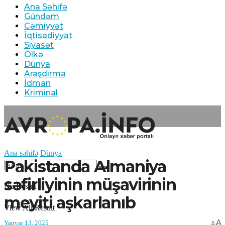
Ana Səhifə
Gündəm
Cəmiyyət
İqtisadiyyat
Siyasət
Ölkə
Dünya
Araşdırma
İdman
Kriminal
Ana səhifə
Dünya
Pakistanda Almaniya
səfirliyinin müşavirinin
No Result
meyiti aşkarlanıb
View All Result
A
Yanvar 13, 2025
A