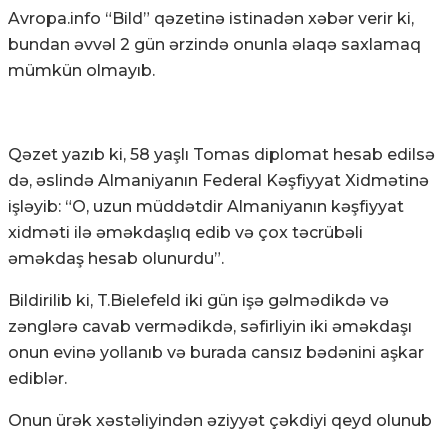
Avropa.info “Bild” qəzetinə istinadən xəbər verir ki,
bundan əvvəl 2 gün ərzində onunla əlaqə saxlamaq
mümkün olmayıb.
Qəzet yazıb ki, 58 yaşlı Tomas diplomat hesab edilsə
də, əslində Almaniyanın Federal Kəşfiyyat Xidmətinə
işləyib: “O, uzun müddətdir Almaniyanın kəşfiyyat
xidməti ilə əməkdaşlıq edib və çox təcrübəli
əməkdaş hesab olunurdu”.
Bildirilib ki, T.Bielefeld iki gün işə gəlmədikdə və
zənglərə cavab vermədikdə, səfirliyin iki əməkdaşı
onun evinə yollanıb və burada cansız bədənini aşkar
ediblər.
Onun ürək xəstəliyindən əziyyət çəkdiyi qeyd olunub