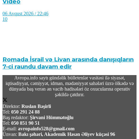
Video
06 Avqust 2026 / 22:46
10
Romada İsrail və Livan arasında danışıqların
7-ci raundu davam edir
Avropa.info saytı gündəlik bülletenlər vasitəsi ilə siyasət,
06 Avqust 2026 / 20:23
iqtisadiyyat, cəmiyyət, idman, mədəniyyət sahələri üzrə ölkədə və
12
dünyada baş verən ən vacib hadisələri öz oxucularına operativ
şəkildə çatdırır.
Direktor:
Ruslan Bəşirli
Tel:
050 291 24 88
Baş redaktor:
Şirvani Hümmətoğlu
Tel:
050 851 90 51
Rusiydan Bakıya uçan azərbaycanlı iş adamı
E-mail:
avropainfo528@gmail.com
aeroportda saxlanıldı
Ünvan:
Bakı şəhəri, Akademik Həsən Əliyev küçəsi 96