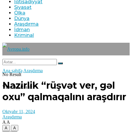
İqtisadiyyat
Siyasət
Ölkə
Dünya
Araşdırma
İdman
Kriminal
Ana səhifə
Araşdırma
No Result
Nazirlik “rüşvət ver, gəl
View All Result
oxu” qalmaqalını araşdırır
Oktyabr 11, 2024
Araşdırma
A
A
A
A