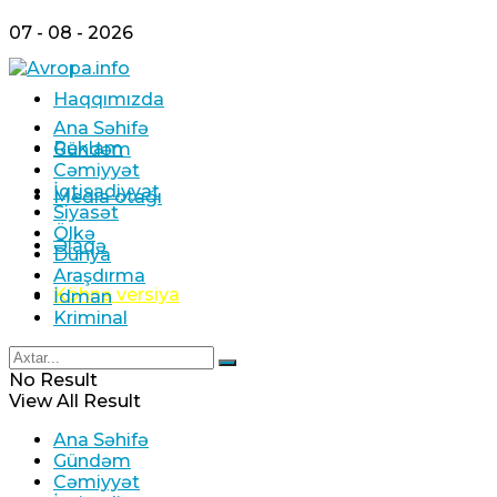
07 - 08 - 2026
Haqqımızda
Ana Səhifə
Reklam
Gündəm
Cəmiyyət
İqtisadiyyat
Media otağı
Siyasət
Ölkə
Əlaqə
Dünya
Araşdırma
Köhnə versiya
İdman
Kriminal
No Result
View All Result
Ana Səhifə
Gündəm
Cəmiyyət