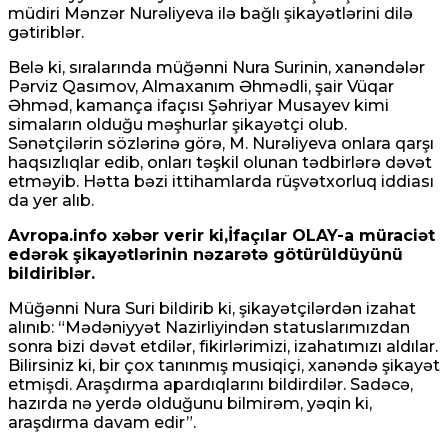
müdiri Mənzər Nurəliyeva ilə bağlı şikayətlərini dilə
gətiriblər.
Belə ki, sıralarında müğənni Nura Surinin, xanəndələr
Pərviz Qasımov, Almaxanım Əhmədli, şair Vüqar
Əhməd, kamança ifaçısı Şəhriyar Musayev kimi
simaların olduğu məşhurlar şikayətçi olub.
Sənətçilərin sözlərinə görə, M. Nurəliyeva onlara qarşı
haqsızlıqlar edib, onları təşkil olunan tədbirlərə dəvət
etməyib. Hətta bəzi ittihamlarda rüşvətxorluq iddiası
da yer alıb.
Avropa.info xəbər verir ki,İfaçılar OLAY-a müraciət
edərək şikayətlərinin nəzarətə götürüldüyünü
bildiriblər.
Müğənni Nura Suri bildirib ki, şikayətçilərdən izahat
alınıb: “Mədəniyyət Nazirliyindən statuslarımızdan
sonra bizi dəvət etdilər, fikirlərimizi, izahatımızı aldılar.
Bilirsiniz ki, bir çox tanınmış musiqiçi, xanəndə şikayət
etmişdi. Araşdırma apardıqlarını bildirdilər. Sadəcə,
hazırda nə yerdə olduğunu bilmirəm, yəqin ki,
araşdırma davam edir”.