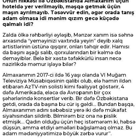
Onun hikkəsi ilə Özbəkistanda Almaxanım üçün
hoteldə yer verilməyib, məşqə getmək üçün
maşın ayrılmayıb. Təsəvvür edin, əgər orada tanış
adam olmasa idi mənim qızım gecə küçədə
qalmalı idi?
Zalda ölkə rəhbərliyi əyləşib, Mənzər xanım isə səhnə
arxasında “yeməyinizi vaxtında yeyin” deyib xalq
artistlərinin üstünə qışqırır, onları təhqir edir. Hamısı
da başını aşağı salıb, qorxularından bir kəlmə də
deməyiblər. Belə bir xəstə təfəkkürlü insan necə
nazirlikdə məmur işləyə bilər?
Almaxanımın 2017-ci ildə 16 yaşı olanda VI Muğam
Televiziya Müsabiqəsinin qalibi olub, elə həmin ildən
etibarən AzTV-nin solisti kimi fəaliyyət göstərir, 4
dəfə Amerikada, eləcə də Avropanın bir çox
şəhərlərində konsertlər verib. Bir dəfə Özbəkistana
getdi, orada da başına bu cür iş gəldi… Bundan başqa,
Almaxanımın adını səbəbsiz yerə iki dəfə mükafat
siyahısından sildirib. Bilmirəm biz ona nə pislik
etmişik… Qadın olduğu üçün heç istəmərəm ki, həbsə
düşsün, amma etdiyi əməlləri bağışlamaq olmaz. Bu
adam mədəniyyətimizə böyük zərbə vurur”.