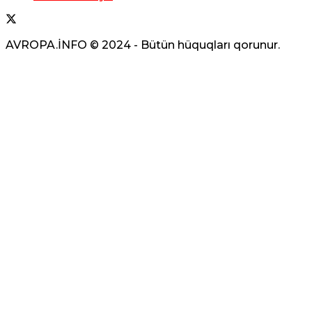
5
AVROPA.İNFO © 2024 - Bütün hüquqları qorunur.
Bakı-Qazax yolunda ağır yol-nəqliyyat
hadisəsi baş verib -Yaralilar var -Video
06 Avqust 2026 / 16:44
17
18 yaşlı İbrahim Əbilov Yeniyetmənin
“iPhone”unu əlindən alıb 20 Yanvarda
satdı – Video
06 Avqust 2026 / 16:39
16