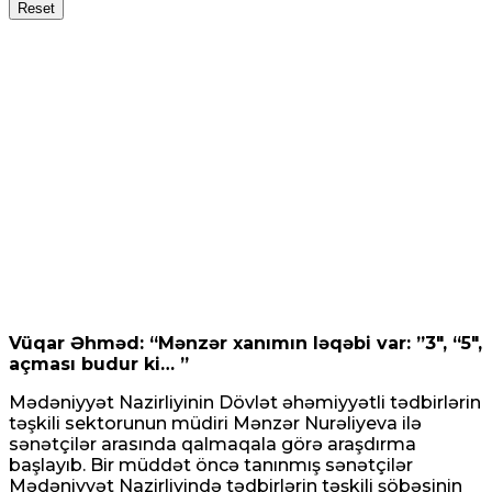
Reset
Vüqar Əhməd: “Mənzər xanımın ləqəbi var: ”3″, “5″,
açması budur ki… ”
Mədəniyyət Nazirliyinin Dövlət əhəmiyyətli tədbirlərin
təşkili sektorunun müdiri Mənzər Nurəliyeva ilə
sənətçilər arasında qalmaqala görə araşdırma
başlayıb. Bir müddət öncə tanınmış sənətçilər
Mədəniyyət Nazirliyində tədbirlərin təşkili şöbəsinin