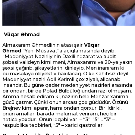
Vüqar Əhməd
Almaxanım Əhmədlinin atası şair
Vüqar
Əhməd
“Yeni Müsavat”a açıqlamasında deyib:
“Mədəniyyət Nazirliyinin Daxili nəzarət və audit
şöbəsi valideyn kimi məni, Almaxanımı və 20-yə yaxın
şəxsi çağırıb, şikayətlərini dinləyib. Mən inanıram ki,
bu məsələyə obyektiv baxılacaq. Ölkə sahibsiz deyil.
Mədəniyyət naziri Adil Kərimli çox ziyalı, alicənab
insandır. Bu günə qədər mədəniyyət nazirləri arasında
bir ondan, bir də Polad Bülbüloğlundan razı olmuşam.
Amma hesab edirəm ki, nazirin belə Mənzər xanıma
gücü çatmır. Çünki onun arxası çox güclüdür. Özünü
Brejnev kimi aparır, hamı ondan qorxur. Bir ildir ki,
onun əməlləri barədə məlumat verirəm, heç bir
nəticə yoxdur. Onun ləqəbi var – “3”, “5”… “3” –
respublika tədbirləri, “5″ – xarici qastrollar.