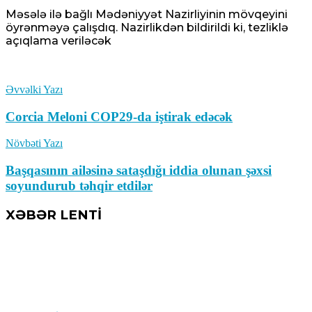
Məsələ ilə bağlı Mədəniyyət Nazirliyinin mövqeyini
öyrənməyə çalışdıq. Nazirlikdən bildirildi ki, tezliklə
açıqlama veriləcək
Əvvəlki Yazı
Corcia Meloni COP29-da iştirak edəcək
Növbəti Yazı
Başqasının ailəsinə sataşdığı iddia olunan şəxsi
soyundurub təhqir etdilər
XƏBƏR LENTİ