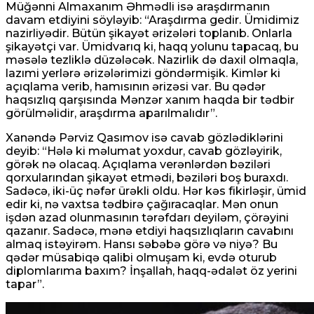
Müğənni Almaxanım Əhmədli isə araşdırmanın
davam etdiyini söyləyib: “Araşdırma gedir. Ümidimiz
nazirliyədir. Bütün şikayət ərizələri toplanıb. Onlarla
şikayətçi var. Ümidvarıq ki, haqq yolunu tapacaq, bu
məsələ tezliklə düzələcək. Nazirlik də daxil olmaqla,
lazımi yerlərə ərizələrimizi göndərmişik. Kimlər ki
açıqlama verib, hamısının ərizəsi var. Bu qədər
haqsızlıq qarşısında Mənzər xanım haqda bir tədbir
görülməlidir, araşdırma aparılmalıdır”.
Xanəndə Pərviz Qasımov isə cavab gözlədiklərini
deyib: “Hələ ki məlumat yoxdur, cavab gözləyirik,
görək nə olacaq. Açıqlama verənlərdən bəziləri
qorxularından şikayət etmədi, bəziləri boş buraxdı.
Sadəcə, iki-üç nəfər ürəkli oldu. Hər kəs fikirləşir, ümid
edir ki, nə vaxtsa tədbirə çağıracaqlar. Mən onun
işdən azad olunmasının tərəfdarı deyiləm, çörəyini
qazanır. Sadəcə, mənə etdiyi haqsızlıqların cavabını
almaq istəyirəm. Hansı səbəbə görə və niyə? Bu
qədər müsabiqə qalibi olmuşam ki, evdə oturub
diplomlarıma baxım? İnşallah, haqq-ədalət öz yerini
tapar”.