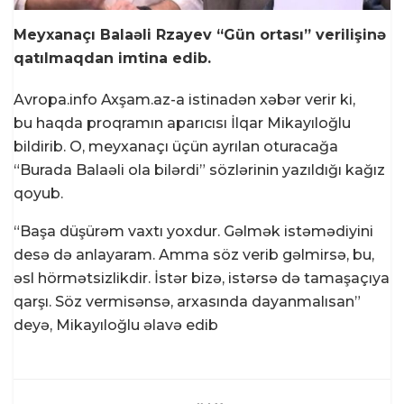
Meyxanaçı Balaəli Rzayev “Gün ortası” verilişinə
qatılmaqdan imtina edib.
Avropa.info Axşam.az-a istinadən xəbər verir ki,
bu haqda proqramın aparıcısı İlqar Mikayıloğlu
bildirib. O, meyxanaçı üçün ayrılan oturacağa
“Burada Balaəli ola bilərdi” sözlərinin yazıldığı kağız
qoyub.
“Başa düşürəm vaxtı yoxdur. Gəlmək istəmədiyini
desə də anlayaram. Amma söz verib gəlmirsə, bu,
əsl hörmətsizlikdir. İstər bizə, istərsə də tamaşaçıya
qarşı. Söz vermisənsə, arxasında dayanmalısan”
deyə, Mikayıloğlu əlavə edib