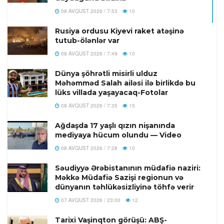
08 AVQUST 2026 / 7:53
10
Rusiya ordusu Kiyevi raket atəşinə
tutub-ölənlər var
08 AVQUST 2026 / 7:49
10
Dünya şöhrətli misirli ulduz
Məhəmməd Salah ailəsi ilə birlikdə bu
lüks villada yaşayacaq-Fotolar
08 AVQUST 2026 / 7:35
15
Ağdaşda 17 yaşlı qızın nişanında
mediyaya hücum olundu — Video
08 AVQUST 2026 / 7:28
10
Səudiyyə Ərəbistanının müdafiə naziri:
Məkkə Müdafiə Sazişi regionun və
dünyanın təhlükəsizliyinə töhfə verir
07 AVQUST 2026 / 23:00
12
Tarixi Vaşinqton görüşü: ABŞ-