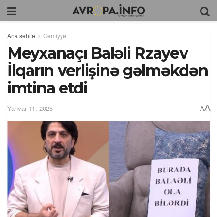
Ana səhifə
Cəmiyyət
Meyxanaçı Baləli Rzayev
İlqarın verlişinə gəlməkdən
imtina etdi
A
Yanvar 11, 2025
A