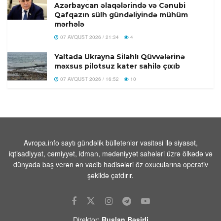
Azərbaycan əlaqələrində və Cənubi
Qafqazın sülh gündəliyində mühüm
mərhələ
07 AVQUST 2026 / 21:34
4
Yaltada Ukrayna Silahlı Qüvvələrinə
məxsus pilotsuz kater sahilə çıxıb
07 AVQUST 2026 / 16:52
10
Çin süni intellekt modeli Böyük
Britaniya hökumətinin sınaq
mühitindən qurtula bildi
07 AVQUST 2026 / 16:41
1
Avropa.info saytı gündəlik bülletenlər vasitəsi ilə siyasət,
Yeni bir dövr başlayır: Məkkə
iqtisadiyyat, cəmiyyət, idman, mədəniyyət sahələri üzrə ölkədə və
müqaviləsi niyə vacibdir?
dünyada baş verən ən vacib hadisələri öz oxucularına operativ
07 AVQUST 2026 / 16:36
7
şəkildə çatdırır.
Türkiyə, Səudiyyə Ərəbistanı və
Pakistan Məkkə Müdafiə Sazişi
imzalandi
Direktor:
Ruslan Bəşirli