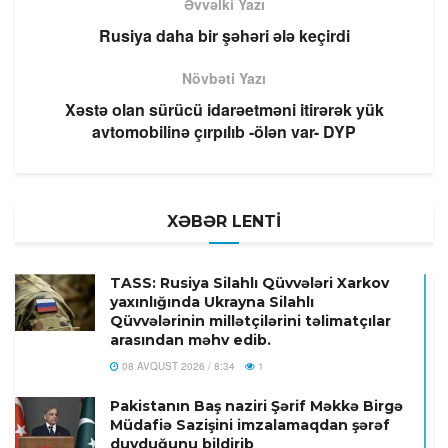
Əvvəlki Yazı
Rusiya daha bir şəhəri ələ keçirdi
Növbəti Yazı
Xəstə olan sürücü idarəetməni itirərək yük
avtomobilinə çırpılıb -ölən var- DYP
XƏBƏR LENTİ
TASS: Rusiya Silahlı Qüvvələri Xarkov
yaxınlığında Ukrayna Silahlı
Qüvvələrinin millətçilərini təlimatçılar
arasından məhv edib.
08 AVQUST 2026 / 8:34
1
Pakistanın Baş naziri Şərif Məkkə Birgə
Müdafiə Sazişini imzalamaqdan şərəf
duyduğunu bildirib