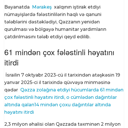
Bəyanatda
Mərakeş
xalqının iştirak etdiyi
nümayişlərdə fələstinlilərin haqlı və qanuni
tələblərini dəstəklədiyi, Qəzzanın yenidən
qurulması və bölgəyə humanitar yardımların
çatdırılmasını tələb etdiyi qeyd edilib.
61 mindən çox fələstinli həyatını
itirdi
İsrailin
7 oktyabr 2023-cü il tarixindən atəşkəsin 19
yanvar 2025-ci il tarixində qüvvəyə minməsinə
qədər
Qəzza zolağına etdiyi hücumlarda 61 mindən
çox fələstinli həyatını itirdi, o cümlədən dağıntılar
altında qalan14 mindən çoxu dağıntılar altında
həyatını itirdi
2,3 milyon əhalisi olan Qəzzada təxminən 2 milyon