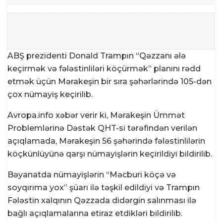
ABŞ prezidenti Donald Trampın “Qəzzanı ələ
keçirmək və fələstinliləri köçürmək” planını rədd
etmək üçün Mərakeşin bir sıra şəhərlərində 105-dən
çox nümayiş keçirilib.
Avropa.info xəbər verir ki, Mərakeşin Ümmət
Problemlərinə Dəstək QHT-si tərəfindən verilən
açıqlamada, Mərakeşin 56 şəhərində fələstinlilərin
köçkünlüyünə qarşı nümayişlərin keçirildiyi bildirilib.
Bəyanatda nümayişlərin “Məcburi köçə və
soyqırıma yox” şüarı ilə təşkil edildiyi və Trampın
Fələstin xalqının Qəzzada didərgin salınması ilə
bağlı açıqlamalarına etiraz etdikləri bildirilib.