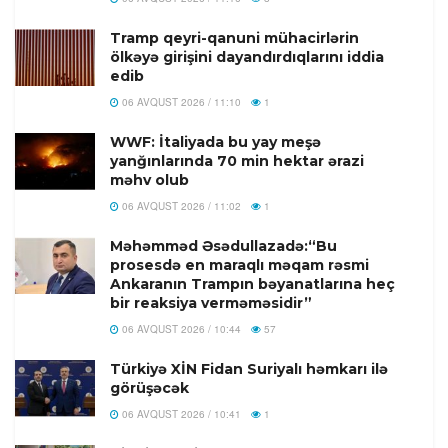
Tramp qeyri-qanuni mühacirlərin
ölkəyə girişini dayandırdıqlarını iddia
edib
06 AVQUST 2026 / 11:10
1
WWF: İtaliyada bu yay meşə
yanğınlarında 70 min hektar ərazi
məhv olub
06 AVQUST 2026 / 11:02
1
Məhəmməd Əsədullazadə:“Bu
prosesdə en maraqlı məqam rəsmi
Ankaranın Trampın bəyanatlarına heç
bir reaksiya verməməsidir”
06 AVQUST 2026 / 10:44
57
Türkiyə XİN Fidan Suriyalı həmkarı ilə
görüşəcək
06 AVQUST 2026 / 10:41
1