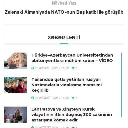
Növbəti Yazı
Zelenski Almaniyada NATO -nun Baş katibi ilə görüşüb
XƏBƏR LENTİ
Türkiyə–Azərbaycan Universitetindən
abituriyentlərə mühüm xəbər – VİDEO
06 AVQUST 2026 / 11:52
2
Tailandda qətlə yetirilən rusiyalı
Nazimovlarla vidalaşma mərasimi
keçirilib
06 AVQUST 2026 / 11:26
7
Lantratova və Xinşteyn Kursk
vilayətinin itkin düşmüş 300 sakininin
axtarışına kömək edir
06 AVQUST 2026 / 11:16
8