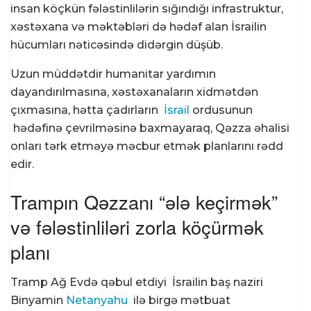
insan köçkün fələstinlilərin sığındığı infrastruktur,
xəstəxana və məktəbləri də hədəf alan İsrailin
hücumları nəticəsində didərgin düşüb.
Uzun müddətdir humanitar yardımın
dayandırılmasına, xəstəxanaların xidmətdən
çıxmasına, hətta çadırların
İsrail
ordusunun
hədəfinə çevrilməsinə baxmayaraq, Qəzza əhalisi
onları tərk etməyə məcbur etmək planlarını rədd
edir.
Trampın Qəzzanı “ələ keçirmək”
və fələstinliləri zorla köçürmək
planı
Tramp Ağ Evdə qəbul etdiyi İsrailin baş naziri
Binyamin
Netanyahu
ilə birgə mətbuat