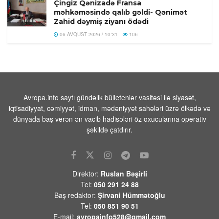
Çingiz Qənizadə Fransa
məhkəməsində qalıb gəldi- Qənimət
Zahid dəymiş ziyanı ödədi
06 AVQUST 2026 / 10:31
106
MKİ-nin Kubada əməliyyatları
genişləndirmək üçün “işçi qrupu”
yaratdığı iddia edilib
06 AVQUST 2026 / 10:22
1
Avropa.info saytı gündəlik bülletenlər vasitəsi ilə siyasət,
Ceyhun Bayramov Ukraynada səfərdə
iqtisadiyyat, cəmiyyət, idman, mədəniyyət sahələri üzrə ölkədə və
dünyada baş verən ən vacib hadisələri öz oxucularına operativ
06 AVQUST 2026 / 10:08
9
şəkildə çatdırır.
Manqal yanğını çadırları, talvarları və
iki motosikleti külə çevirib
06 AVQUST 2026 / 9:59
11
Direktor:
Ruslan Bəşirli
Tel:
050 291 24 88
Tramp ABŞ-da silah-sursat
çatışmazlığı ilə bağlı nəşrləri həbs
Baş redaktor:
Şirvani Hümmətoğlu
cəzası ilə hədələyib
Tel:
050 851 90 51
E-mail:
avropainfo528@gmail.com
06 AVQUST 2026 / 9:48
5