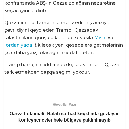
konfransında ABŞ-ın Qəzza zolağının nəzarətinə
keçəcəyini bildirib .
Qəzzanın indi tamamilə məhv edilmiş əraziyə
çevrildiyini qeyd edən Tramp, Qəzzadakı
fələstinlilərin qonşu ölkələrdə, xüsusilə
Misir
və
İordaniyada
tikiləcək yeni qəsəbələrə getmələrinin
çox daha yaxşı olacağını müdafiə etdi .
Tramp həmçinin iddia edib ki, fələstinlilərin Qəzzanı
tərk etməkdən başqa seçimi yoxdur.
Əvvəlki Yazı
Qəzza hökuməti: Rəfah sərhəd keçidində gözləyən
konteyner evlər hələ bölgəyə çatdırılmayıb