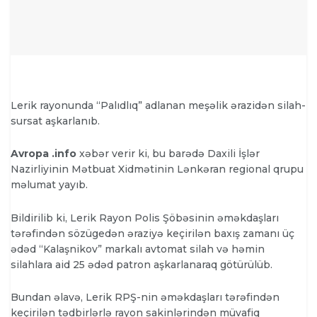
Lerik rayonunda “Palıdlıq” adlanan meşəlik ərazidən silah-
sursat aşkarlanıb.
Avropa .info
xəbər verir ki, bu barədə Daxili İşlər
Nazirliyinin Mətbuat Xidmətinin Lənkəran regional qrupu
məlumat yayıb.
Bildirilib ki, Lerik Rayon Polis Şöbəsinin əməkdaşları
tərəfindən sözügedən əraziyə keçirilən baxış zamanı üç
ədəd “Kalaşnikov” markalı avtomat silah və həmin
silahlara aid 25 ədəd patron aşkarlanaraq götürülüb.
Bundan əlavə, Lerik RPŞ-nin əməkdaşları tərəfindən
keçirilən tədbirlərlə rayon sakinlərindən müvafiq