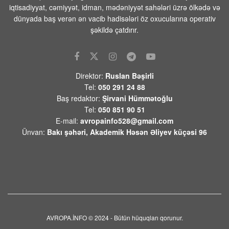
iqtisadiyyat, cəmiyyət, idman, mədəniyyət sahələri üzrə ölkədə və
Ermənistanın xarici siyasətindəki
dünyada baş verən ən vacib hadisələri öz oxucularına operativ
ziddiyyətləri bir daha üzə çıxardı
şəkildə çatdırır.
08 AVQUST 2026 / 10:03
8
Bərdə rayonunda əkin sahəsindən
qadın meyiti tapıldı
Direktor:
Ruslan Bəşirli
08 AVQUST 2026 / 9:51
10
Tel:
050 291 24 88
Baş redaktor:
Şirvani Hümmətoğlu
Yəmən ordusu Husilərə qarşı əməliyyat
Tel:
050 851 90 51
keçirib
E-mail:
avropainfo528@gmail.com
08 AVQUST 2026 / 9:40
7
Ünvan:
Bakı şəhəri, Akademik Həsən Əliyev küçəsi 96
Trampın yeni təyyarəsinın
çatışmazlıqlarını mediaya sızdıran şəxs
tapıldı
08 AVQUST 2026 / 9:23
1
Azərbaycan XIN:”Gürcüstandakı
münaqişənin sülh yolu ilə həllinə tam
dəstəyimizi bir daha təsdiqləyirik”
AVROPA.İNFO © 2024 - Bütün hüquqları qorunur.