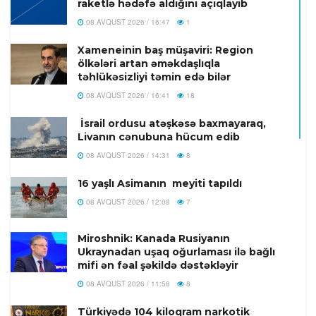
raketlə hədəfə aldığını açıqlayıb
08 AVQUST 2026 / 16:47
1
Xameneinin baş müşaviri: Region
ölkələri artan əməkdaşlıqla
təhlükəsizliyi təmin edə bilər
08 AVQUST 2026 / 16:41
18
İsrail ordusu atəşkəsə baxmayaraq,
Livanın cənubuna hücum edib
08 AVQUST 2026 / 14:31
8
16 yaşlı Asimanın meyiti tapıldı
08 AVQUST 2026 / 12:08
7
Miroshnik: Kanada Rusiyanın
Ukraynadan uşaq oğurlaması ilə bağlı
mifi ən fəal şəkildə dəstəkləyir
08 AVQUST 2026 / 11:58
8
Türkiyədə 104 kiloqram narkotik