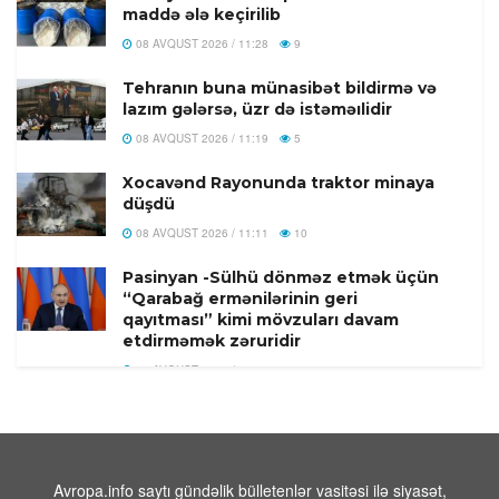
maddə ələ keçirilib
08 AVQUST 2026 / 11:28
9
Tehranın buna münasibət bildirmə və
lazım gələrsə, üzr də istəməılidir
08 AVQUST 2026 / 11:19
5
Xocavənd Rayonunda traktor minaya
düşdü
08 AVQUST 2026 / 11:11
10
Pasinyan -Sülhü dönməz etmək üçün
“Qarabağ ermənilərinin geri
qayıtması” kimi mövzuları davam
etdirməmək zəruridir
08 AVQUST 2026 / 10:54
10
Səudiyyə Ərəbistanının görməli yerləri
Türkiyə, Səudiyyə Ərəbistanı və
Pakistan bayraqları ilə işıqlandırılıb
08 AVQUST 2026 / 10:33
11
Avropa.info saytı gündəlik bülletenlər vasitəsi ilə siyasət,