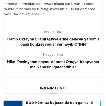
sənədləri olmadan qanunsuz olaraq saxlanan 10 ədəd
müxtəlif markalı ov tüfəngi aşkarlanıb. Bu istiqamətdə
tədbirlər davam etdirilir
Əvvəlki Yazı
Tramp Ukrayna Silahlı Qüvvələrinə gələcək yardımla
bağlı konkret vədlər verməyib-CNNN
Növbəti Yazı
Nikol Paşinyanın qayını, deputat Qraçya Akopyanın
malikanəsini qarət ediblər
XƏBƏR LENTİ
BƏƏ Hörmüz boğazında İran gəmisini