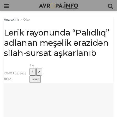
Ana səhifə
Ölkə
Lerik rayonunda “Palıdlıq”
adlanan meşəlik ərazidən
silah-sursat aşkarlanıb
A
A
A
A
YANVAR 22, 2025
ÖLKƏ
Reset