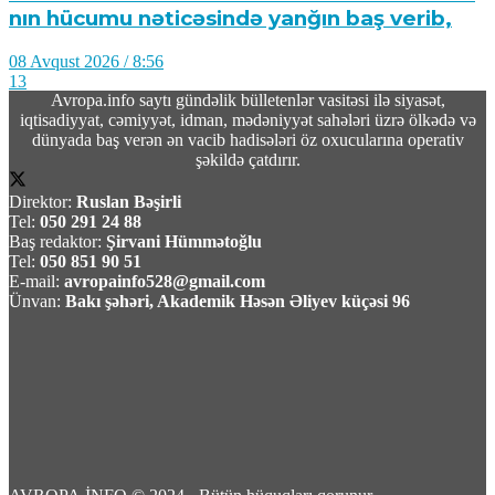
Avropa.info saytı gündəlik bülletenlər vasitəsi ilə siyasət,
iqtisadiyyat, cəmiyyət, idman, mədəniyyət sahələri üzrə ölkədə və
dünyada baş verən ən vacib hadisələri öz oxucularına operativ
şəkildə çatdırır.
Direktor:
Ruslan Bəşirli
Tel:
050 291 24 88
Baş redaktor:
Şirvani Hümmətoğlu
Tel:
050 851 90 51
E-mail:
avropainfo528@gmail.com
Ünvan:
Bakı şəhəri, Akademik Həsən Əliyev küçəsi 96