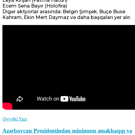
Leya Kırşan (Fatma Hatun)
Ecem Sena Bayır (Holofira)
Digər aktyorlar arasında: Belgin Şimşek, Buçe Buse
Ermənistanın xarici siyasətindəki
Kahram, Ekin Mert Daymaz və daha başqaları yer alır.
ziddiyyətləri bir daha üzə çıxardı
08 Avqust 2026 / 10:03
8
Bərdə rayonunda əkin sahəsindən qadın
meyiti tapıldı
08 Avqust 2026 / 9:51
10
Əvvəlki Yazı
Azərbaycan Prezidentindən minimum əməkhaqqı və