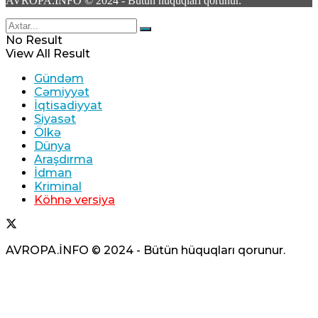
AVROPA.İNFO © 2024 - Bütün hüquqları qorunur.
No Result
View All Result
Gündəm
Cəmiyyət
İqtisadiyyat
Siyasət
Ölkə
Dünya
Araşdırma
İdman
Kriminal
Köhnə versiya
AVROPA.İNFO © 2024 - Bütün hüquqları qorunur.