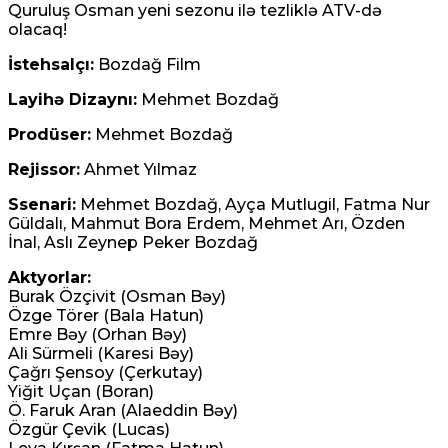
Quruluş Osman yeni sezonu ilə tezliklə ATV-də
olacaq!
Pasinyan -Sülhü dönməz etmək üçün
“Qarabağ ermənilərinin geri qayıtması” kimi
İstehsalçı:
Bozdağ Film
mövzuları davam etdirməmək zəruridir
Layihə Dizaynı:
Mehmet Bozdağ
08 Avqust 2026 / 10:54
Prodüser:
Mehmet Bozdağ
13
Rejissor:
Ahmet Yılmaz
Ssenari:
Mehmet Bozdağ, Ayça Mutlugil, Fatma Nur
Güldalı, Mahmut Bora Erdem, Mehmet Arı, Özden
İnal, Aslı Zeynep Peker Bozdağ
Səudiyyə Ərəbistanının görməli yerləri
Aktyorlar:
Türkiyə, Səudiyyə Ərəbistanı və Pakistan
Burak Özçivit (Osman Bəy)
Özge Törer (Bala Hatun)
bayraqları ilə işıqlandırılıb
Emre Bəy (Orhan Bəy)
Ali Sürmeli (Karesi Bəy)
08 Avqust 2026 / 10:33
Çağrı Şensoy (Çerkutay)
11
Yiğit Uçan (Boran)
Ö. Faruk Aran (Alaeddin Bəy)
Özgür Çevik (Lucas)