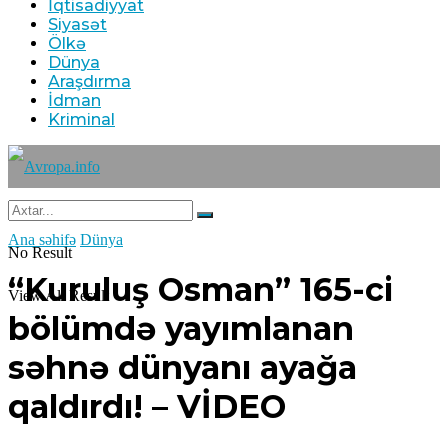
08 Avqust 2026 / 16:41
İqtisadiyyat
20
Siyasət
Ölkə
Dünya
Araşdırma
İdman
Kriminal
İsrail ordusu atəşkəsə baxmayaraq, Livanın
cənubuna hücum edib
08 Avqust 2026 / 14:31
9
Ana səhifə
Dünya
No Result
“Kuruluş Osman” 165-ci
View All Result
bölümdə yayımlanan
səhnə dünyanı ayağa
16 yaşlı Asimanın meyiti tapıldı
qaldırdı! – VİDEO
08 Avqust 2026 / 12:08
7