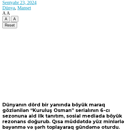
Sentyabr 23, 2024
Dünya
,
Manşet
A
A
A
A
Reset
Miroshnik: Kanada Rusiyanın Ukraynadan
uşaq oğurlaması ilə bağlı mifi ən fəal şəkildə
dəstəkləyir
08 Avqust 2026 / 11:58
11
Türkiyədə 104 kiloqram narkotik maddə ələ
keçirilib
Dünyanın dörd bir yanında böyük maraq
gözlənilən “Kuruluş Osman” serialının 6-cı
sezonuna aid ilk tanıtım, sosial mediada böyük
08 Avqust 2026 / 11:28
9
rezonans doğurub. Qısa müddətdə yüz minlərlə
bəyənmə və şərh toplayaraq gündəmə oturdu.