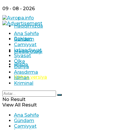
08 Avqust 2026 / 18:00
9
09 - 08 - 2026
Haqqımızda
Ana Səhifə
Reklam
Gündəm
Cəmiyyət
BƏƏ Hörmüz boğazında İran gəmisini
İqtisadiyyat
Media otağı
raketlə hədəfə aldığını açıqlayıb
Siyasət
Ölkə
08 Avqust 2026 / 16:47
Əlaqə
Dünya
1
Araşdırma
Köhnə versiya
İdman
Kriminal
No Result
View All Result
Xameneinin baş müşaviri: Region ölkələri
artan əməkdaşlıqla təhlükəsizliyi təmin edə
Ana Səhifə
bilər
Gündəm
Cəmiyyət