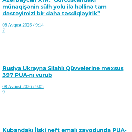
Rusiya Ukrayna Silahlı Qüvvələrinə məxsus
397 PUA-nı vurub
08 Avqust 2026 / 9:05
9
Kubandakı İlski neft emalı zavodunda PUA-
nın hücumu nəticəsində yanğın baş verib,
08 Avqust 2026 / 8:56
13