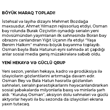
BÖYÜK MARAQ TOPLADI!
İstehsal və layihə dizaynı Mehmet Bozdağa
Tehranın buna münasibət bildirmə və lazım
məxsusdur, Ahmet Yılmazın rejissorluq etdiyi, Osman
gələrsə, üzr də istəməılidir
bəy rolunda Burak Özçivitin oynadığı serialın yeni
mövsümündən yayımlanan ilk səhnəsində Boran bəy
08 Avqust 2026 / 11:19
obrazını canlandıran Yiğit Uçanın ifa etdiyi “Yaşa
7
Benim Halkım” mahnısı böyük bəyənmə toplayıb.
Osman bəylə Bala Hatunun eyni səhnədə at çapdığı
anlar sosial media geniş müzakirələrə səbəb oldu.
YENİ HEKAYƏ VƏ GÜCLÜ QRUP
Yeni sezon, yenilən hekayə, kadro və prodüksiya ilə
Xocavənd Rayonunda traktor minaya düşdü
izləyicilərin gözləntilərini artırmağa davam edir.
Osman Bey və Bala Hatun həsrətlə gözlənilən
08 Avqust 2026 / 11:11
səhnələri, serialın pərəstişkarlarını həyəcanlandırarkən
10
sosial şəbəkələrdə milyonlarla baxış və minlərlə şərh
aldı. “Kuruluş Osman”, aksiyon dolu səhnələri və güclü
aktyorlar heyəti ilə bu sezonda da izləyiciləri ekrana
yaxın tutacaq.