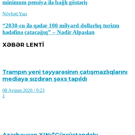
minimum pensiya ilə bağlı göstəriş
Yəmən ordusu Husilərə qarşı əməliyyat
Növbəti Yazı
keçirib
“2030-cu ilə qədər 100 milyard dollarlıq turizm
08 Avqust 2026 / 9:40
hədəfinə çatacağıq” – Nadir Alpaslan
7
XƏBƏR LENTİ
Trampın yeni təyyarəsinın çatışmazlıqlarını
mediaya sızdıran şəxs tapıldı
08 Avqust 2026 / 9:23
1
Azərbaycan XIN:”Gürcüstandakı
münaqişənin sülh yolu ilə həllinə tam
dəstəyimizi bir daha təsdiqləyirik”
08 Avqust 2026 / 9:14
7