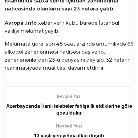
İstanbulda saxta spirtli içkidən zəhərlənmə
nəticəsində ölənlərin sayı 23 nəfərə çatıb.
Avropa .info
xəbər verir ki, bu barədə İstanbul
valiliyi məlumat yayıb.
Məlumata görə, son 48 saat ərzində ümumilikdə 66
alkoqol zəhərlənməsi hadisəsi baş verib,
zəhərlənənlərdən 23-ü dünyasını dəyişib. 32 nəfərin
reanimasiyada müalicəsi davam etdirilir
Əvvəlki Yazı
Azərbaycanda İranlı tələbələr fahişəlik etdiklərinə görə
qovuldular
Növbəti Yazı
13 yaşli yeniyetmə itkin düşüb