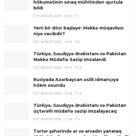
hökumətinin sınaq mühitindən qurtula
bildi
07 AVQUST 2026 / 16:41
1
Yeni bir dövr başlayır: Məkkə müqaviləsi
niyə vacibdir?
07 AVQUST 2026 / 16:36
6
Türkiyə, Səudiyyə Ərəbistanı və Pakistan
Məkkə Müdafiə Sazişi imzalandi
07 AVQUST 2026 / 16:20
19
Rusiyada Azərbaycan əsilli idmançıya
hökm oxundu
07 AVQUST 2026 / 15:28
16
Türkiyə, Səudiyyə Ərəbistanı və Pakistan
üçtərəfli müdafiə sazişi imzalayacaq
07 AVQUST 2026 / 11:06
3
Tərtər şəhərində ər və arvadın yanaraq