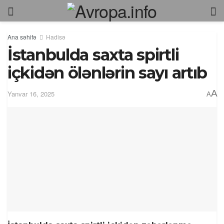
Ana səhifə
Hadisə
İstanbulda saxta spirtli
içkidən ölənlərin sayı artıb
A
Yanvar 16, 2025
A