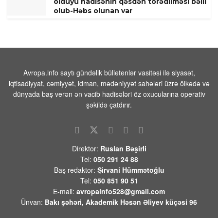
öldüyü hadisənin qəsdən törədilməsi bəlli
olub-Həbs olunan var
07 AVQUST 2026 / 10:18
8
Beyləqanda 18 yaşlı gənc kanalda bataraq
ölüb
07 AVQUST 2026 / 10:04
14
Avropa.info saytı gündəlik bülletenlər vasitəsi ilə siyasət,
iqtisadiyyat, cəmiyyət, idman, mədəniyyət sahələri üzrə ölkədə və
Rusiya səmasında gecə ərzində 203
dünyada baş verən ən vacib hadisələri öz oxucularına operativ
pilotsuz təyyarə vurulub
şəkildə çatdırır.
07 AVQUST 2026 / 9:54
21
Məhəmməd Əsədullazadə: “Azərbaycan-
Ermənistan mövzusu ATƏT üçün artıq
qapalı səhifədir”
Direktor:
Ruslan Bəşirli
07 AVQUST 2026 / 9:26
53
Tel:
050 291 24 88
Baş redaktor:
Şirvani Hümmətoğlu
Yekaterinburqdakı Wildberries obyekti
Tel:
050 851 90 51
PUA hücumundan sonra yanıb, yanğın
E-mail:
avropainfo528@gmail.com
söndürülür
Ünvan:
Bakı şəhəri, Akademik Həsən Əliyev küçəsi 96
07 AVQUST 2026 / 9:21
6