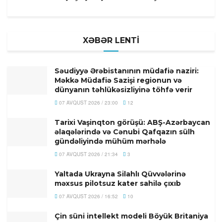
XƏBƏR LENTİ
Səudiyyə Ərəbistanının müdafiə naziri:
Məkkə Müdafiə Sazişi regionun və
dünyanın təhlükəsizliyinə töhfə verir
07 AVQUST 2026 / 23:00
12
Tarixi Vaşinqton görüşü: ABŞ-Azərbaycan
əlaqələrində və Cənubi Qafqazın sülh
gündəliyində mühüm mərhələ
07 AVQUST 2026 / 21:34
3
Yaltada Ukrayna Silahlı Qüvvələrinə
məxsus pilotsuz kater sahilə çıxıb
07 AVQUST 2026 / 16:52
10
Çin süni intellekt modeli Böyük Britaniya