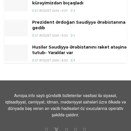
kürəyimizdən bıçaqladı
07 AVQUST 2026 / 9:07
3
Prezident Ərdoğan Səudiyyə Ərəbistanına
gedib
07 AVQUST 2026 / 9:03
4
Husilər Səudiyyə Ərəbistanını raket atəşinə
tutub- Yaralılar var
07 AVQUST 2026 / 8:55
9
Pentaqon dekabr ayında 100-dən çox
uzaqmənzilli PrSM raketlərinin tədarük
edildiyini açıqlamışdı
07 AVQUST 2026 / 8:17
1
Avropa.info saytı gündəlik bülletenlər vasitəsi ilə siyasət,
iqtisadiyyat, cəmiyyət, idman, mədəniyyət sahələri üzrə ölkədə və
FAA yüzlərlə Boeing 737 Max təyyarəsində
dünyada baş verən ən vacib hadisələri öz oxucularına operativ
çatların yoxlanılmasını əmr edir
şəkildə çatdırır.
07 AVQUST 2026 / 8:07
12
Hindistanda ildırım vurması nəticəsində