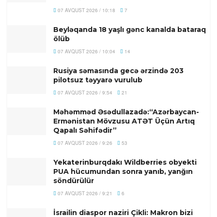
07 AVQUST 2026 / 10:18
7
Beyləqanda 18 yaşlı gənc kanalda bataraq
ölüb
07 AVQUST 2026 / 10:04
14
Rusiya səmasında gecə ərzində 203
pilotsuz təyyarə vurulub
07 AVQUST 2026 / 9:54
21
Məhəmməd Əsədullazadə:“Azərbaycan-
Ermənistan Mövzusu ATƏT Üçün Artıq
Qapalı Səhifədir”
07 AVQUST 2026 / 9:26
53
Yekaterinburqdakı Wildberries obyekti
PUA hücumundan sonra yanıb, yanğın
söndürülür
07 AVQUST 2026 / 9:21
6
İsrailin diaspor naziri Çikli: Makron bizi