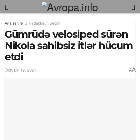
Ana səhifə
Redaktorun Seçimi
Gümrüdə velosiped sürən
Nikola sahibsiz itlər hücum
etdi
A
Oktyabr 19, 2024
A