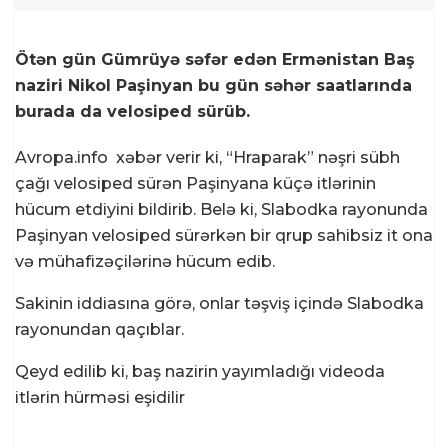
Ötən gün Gümrüyə səfər edən Ermənistan Baş
naziri Nikol Paşinyan bu gün səhər saatlarında
burada da velosiped sürüb.
Avropa.info
xəbər verir ki, “Hraparak” nəşri sübh
çağı velosiped sürən Paşinyana küçə itlərinin
hücum etdiyini bildirib. Belə ki, Slabodka rayonunda
Paşinyan velosiped sürərkən bir qrup sahibsiz it ona
və mühafizəçilərinə hücum edib.
Sakinin iddiasına görə, onlar təşviş içində Slabodka
rayonundan qaçıblar.
Qeyd edilib ki, baş nazirin yayımladığı videoda
itlərin hürməsi eşidilir