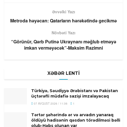
Əvvəlki Yazı
Metroda həyəcan: Qatarların hərəkətində gecikmə
Növbəti Yazı
“Görünür, Qərb Putinə Ukraynanı məğlub etməyə
imkan verməyəcək”-Maksim Razimni
XƏBƏR LENTİ
Türkiyə, Səudiyyə Ərəbistanı və Pakistan
üçtərəfli müdafiə sazişi imzalayacaq
07 AVQUST 2026 / 11:06
1
Tərtər şəhərində ər və arvadın yanaraq
öldüyü hadisənin qəsdən törədilməsi bəlli
olub-Həbs olunan var