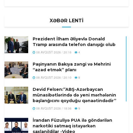
XƏBƏR LENTİ
Prezident İlham Əliyevlə Donald
Tramp arasında telefon danışığı olub
08 AVQUST 2026 / 20:16
4
Paşinyanın Bakıya zəngi və Mehrini
“azad etmək” planı
08 AVQUST 2026 / 20:10
8
Devid Felsen:”ABŞ-Azərbaycan
münasibətlərində də yeni mərhələnin
başlanğıcını qoyduğu qənaətindədir”
08 AVQUST 2026 / 18:06
9
İrandan Füzuliyə PUA ilə göndərilən
narkotiki satmaq istəyərkən
saxlanildilar -Video