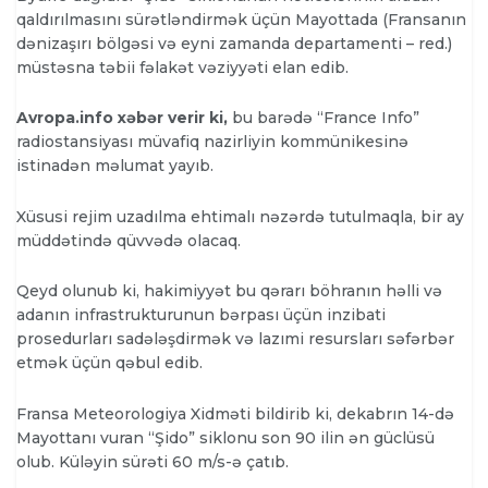
qaldırılmasını sürətləndirmək üçün Mayottada (Fransanın
dənizaşırı bölgəsi və eyni zamanda departamenti – red.)
müstəsna təbii fəlakət vəziyyəti elan edib.
Avropa.info xəbər verir ki,
bu barədə “France Info”
radiostansiyası müvafiq nazirliyin kommünikesinə
istinadən məlumat yayıb.
Xüsusi rejim uzadılma ehtimalı nəzərdə tutulmaqla, bir ay
müddətində qüvvədə olacaq.
Qeyd olunub ki, hakimiyyət bu qərarı böhranın həlli və
adanın infrastrukturunun bərpası üçün inzibati
prosedurları sadələşdirmək və lazımi resursları səfərbər
etmək üçün qəbul edib.
Fransa Meteorologiya Xidməti bildirib ki, dekabrın 14-də
Mayottanı vuran “Şido” siklonu son 90 ilin ən güclüsü
olub. Küləyin sürəti 60 m/s-ə çatıb.