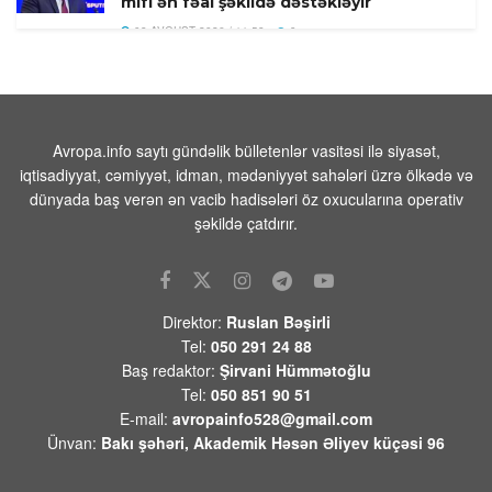
mifi ən fəal şəkildə dəstəkləyir
08 AVQUST 2026 / 11:58
9
Türkiyədə 104 kiloqram narkotik
maddə ələ keçirilib
08 AVQUST 2026 / 11:28
9
Avropa.info saytı gündəlik bülletenlər vasitəsi ilə siyasət,
Tehranın buna münasibət bildirmə və
iqtisadiyyat, cəmiyyət, idman, mədəniyyət sahələri üzrə ölkədə və
lazım gələrsə, üzr də istəməılidir
dünyada baş verən ən vacib hadisələri öz oxucularına operativ
08 AVQUST 2026 / 11:19
6
şəkildə çatdırır.
Xocavənd Rayonunda traktor minaya
düşdü
08 AVQUST 2026 / 11:11
10
Direktor:
Ruslan Bəşirli
Tel:
050 291 24 88
Pasinyan -Sülhü dönməz etmək üçün
Baş redaktor:
Şirvani Hümmətoğlu
“Qarabağ ermənilərinin geri
Tel:
050 851 90 51
qayıtması” kimi mövzuları davam
E-mail:
avropainfo528@gmail.com
etdirməmək zəruridir
Ünvan:
Bakı şəhəri, Akademik Həsən Əliyev küçəsi 96
08 AVQUST 2026 / 10:54
11
Səudiyyə Ərəbistanının görməli yerləri