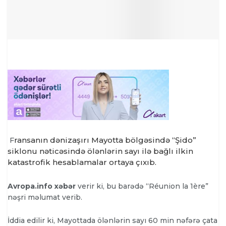
ransanın dənizaşırı Mayotta bölgəsində “Şido”
F
siklonu nəticəsində ölənlərin sayı ilə bağlı ilkin
katastrofik hesablamalar ortaya çıxıb.
Avropa.info xəbər
verir ki, bu barədə “Réunion la 1ère”
nəşri məlumat verib.
İddia edilir ki, Mayottada ölənlərin sayı 60 min nəfərə çata