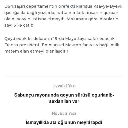
Dənizaşırı departamentin prefekti Fransua Ksavye-Byevil
qasırğa ilə bağlı yüzlərlə, hətta minlərlə insanın qurban
ola biləcəyini istisna etməyib. Məlumata görə, ölənlərin
sayı 31-ə çatıb.
Qeyd edək ki, dekabrın 19-da Mayottaya səfər edəcək
Fransa prezidenti Emmanuel Makron faciə ilə bağlı milli
matəm elan etməyi planlaşdırır
Əvvəlki Yazı
Sabunçu rayonunda qoyun sürüsü ogurlanib-
saxlanilan var
Növbəti Yazı
İsmayıllıda ata oğlunun meyiti tapdi