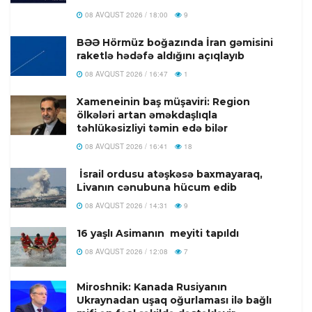
08 AVQUST 2026 / 18:00
9
BƏƏ Hörmüz boğazında İran gəmisini
raketlə hədəfə aldığını açıqlayıb
08 AVQUST 2026 / 16:47
1
Xameneinin baş müşaviri: Region
ölkələri artan əməkdaşlıqla
təhlükəsizliyi təmin edə bilər
08 AVQUST 2026 / 16:41
18
İsrail ordusu atəşkəsə baxmayaraq,
Livanın cənubuna hücum edib
08 AVQUST 2026 / 14:31
9
16 yaşlı Asimanın meyiti tapıldı
08 AVQUST 2026 / 12:08
7
Miroshnik: Kanada Rusiyanın
Ukraynadan uşaq oğurlaması ilə bağlı