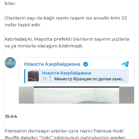
bilər.
Ölənlərin sayı ilə bağlı rəsmi rəqəm isə əvvəlki kimi 32
nəfər təşkil edir.
Xatırladaq ki, Mayotta prefekti ölənlərin sayının yüzlərlə
və ya minlərlə olacağını bildirmişdi.
15:44
Fransanın dənizaşırı ərazilər üzrə naziri Fransua-Noel
Byuffe dağıdıcı “Şido” siklonunun nəticələrinin aradan