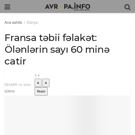
Ana səhifə
Dünya
Fransa təbii fəlakət:
Ölənlərin sayı 60 minə
catir
A
A
A
A
DEKABR 19, 2024
DÜNYA
Reset