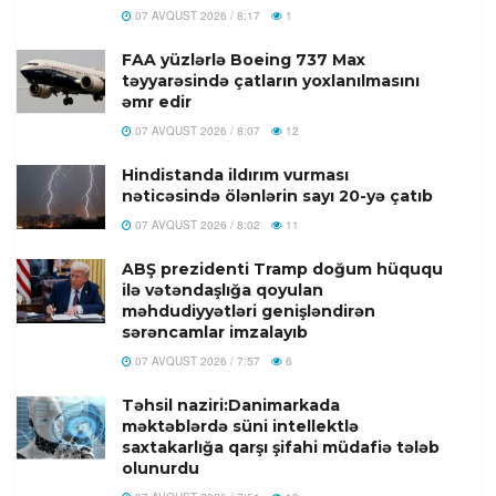
07 AVQUST 2026 / 8:17
1
FAA yüzlərlə Boeing 737 Max
təyyarəsində çatların yoxlanılmasını
əmr edir
07 AVQUST 2026 / 8:07
12
Hindistanda ildırım vurması
nəticəsində ölənlərin sayı 20-yə çatıb
07 AVQUST 2026 / 8:02
11
ABŞ prezidenti Tramp doğum hüququ
ilə vətəndaşlığa qoyulan
məhdudiyyətləri genişləndirən
sərəncamlar imzalayıb
07 AVQUST 2026 / 7:57
6
Təhsil naziri:Danimarkada
məktəblərdə süni intellektlə
saxtakarlığa qarşı şifahi müdafiə tələb
olunurdu