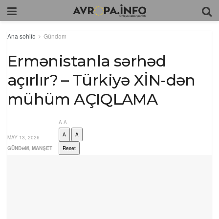
Ana səhifə
Gündəm
Ermənistanla sərhəd
açırlır? – Türkiyə XİN-dən
mühüm AÇIQLAMA
A
A
A
A
MAY 13, 2026
GÜNDƏM
,
MANŞET
Reset