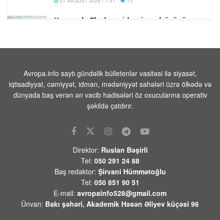
07 AVQUST 2026 / 7:51
13
Konqoda Ebola epidemiyası böyüyür,
Virus mutasiyaya uğramış ola bilər
07 AVQUST 2026 / 7:44
11
Tramp: “İranla razılaşma tezliklə əldə
oluna bilər
Avropa.info saytı gündəlik bülletenlər vasitəsi ilə siyasət,
iqtisadiyyat, cəmiyyət, idman, mədəniyyət sahələri üzrə ölkədə və
07 AVQUST 2026 / 7:32
12
dünyada baş verən ən vacib hadisələri öz oxucularına operativ
UEFA FİFA təşkilatlarını boykot
şəkildə çatdırır.
qərarından geri çəkilməyib
06 AVQUST 2026 / 23:15
9
Suriyanın paytaxtı Dəməşqdə güclü
Direktor:
Ruslan Bəşirli
partlayış: Ölən və yaralananlar var
Tel:
050 291 24 88
06 AVQUST 2026 / 23:09
19
Baş redaktor:
Şirvani Hümmətoğlu
Tel:
050 851 90 51
Zelenski Ceyhun Bayramovla görüşüb
E-mail:
avropainfo528@gmail.com
-Video
Ünvan:
Bakı şəhəri, Akademik Həsən Əliyev küçəsi 96
06 AVQUST 2026 / 22:46
10