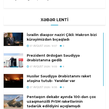
XƏBƏR LENTİ
İsrailin diaspor naziri Çikli: Makron bizi
kürəyimizdən bıçaqladı
07 AVQUST 2026 / 9:07
3
Prezident Ərdoğan Səudiyyə
Ərəbistanına gedib
07 AVQUST 2026 / 9:03
4
Husilər Səudiyyə Ərəbistanını raket
atəşinə tutub- Yaralılar var
07 AVQUST 2026 / 8:55
9
Pentaqon dekabr ayında 100-dən çox
uzaqmənzilli PrSM raketlərinin
tədarük edildiyini açıqlamışdı