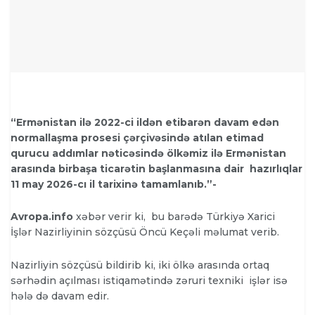
“Ermənistan ilə 2022-ci ildən etibarən davam edən
normallaşma prosesi çərçivəsində atılan etimad
qurucu addımlar nəticəsində ölkəmiz ilə Ermənistan
arasında birbaşa ticarətin başlanmasına dair hazırlıqlar
11 may 2026-cı il tarixinə tamamlanıb.”-
Avropa.info
xəbər verir ki, bu barədə Türkiyə Xarici
İşlər Nazirliyinin sözçüsü Öncü Keçəli məlumat verib.
Nazirliyin sözçüsü bildirib ki, iki ölkə arasında ortaq
sərhədin açılması istiqamətində zəruri texniki işlər isə
hələ də davam edir.