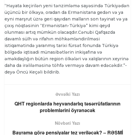
“Həyata keçirilən yeni tənzimləmə sayəsində Türkiyədən
üçüncü bir ölkəyə, oradan da Ermənistana gedən və ya
eyni marşrut üzrə geri qayıdan malların son təyinat və ya
çıxış nöqtəsinin “Ermənistan-Türkiyə” kimi qeyd
olunması artıq mümkün olacaqdır.Cənubi Qafqazda
davamlı sülh və rifahın möhkəmləndirilməsi
istiqamətində yaranmış tarixi fürsət fonunda Türkiyə
bölgədə iqtisadi münasibətlərin inkişafına və
əməkdaşlığın bütün region ölkələri və xalqlarının xeyrinə
daha da irəliləməsinə töhfə verməyə davam edəcəkdir.”-
deyə Öncü Keçəli bildirib.
Əvvəlki Yazı
QHT regionlarda heyvandarlıq təsərrüfatlarının
problemlərini öyrənəcək
Növbəti Yazı
Bayrama görə pensiyalar tez veriləcək? – RƏSMİ