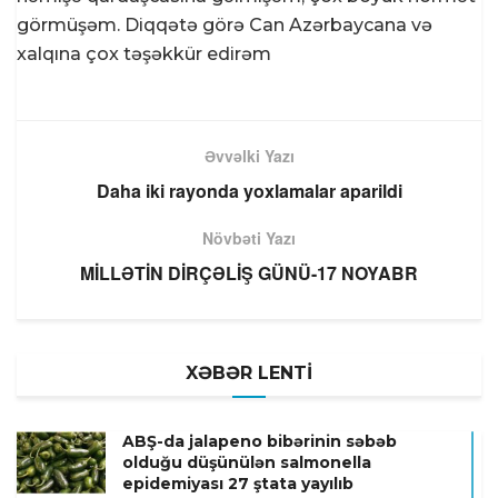
görmüşəm. Diqqətə görə Can Azərbaycana və
xalqına çox təşəkkür edirəm
Əvvəlki Yazı
Daha iki rayonda yoxlamalar aparildi
Növbəti Yazı
MİLLƏTİN DİRÇƏLİŞ GÜNÜ-17 NOYABR
XƏBƏR LENTİ
ABŞ-da jalapeno bibərinin səbəb
olduğu düşünülən salmonella
epidemiyası 27 ştata yayılıb