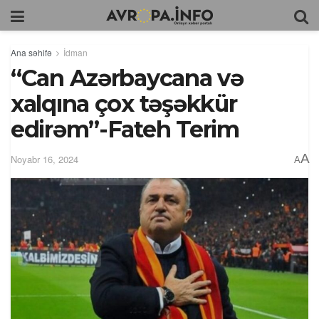
Ana səhifə
İdman
“Can Azərbaycana və
xalqına çox təşəkkür
edirəm”-Fateh Terim
A
Noyabr 16, 2024
A