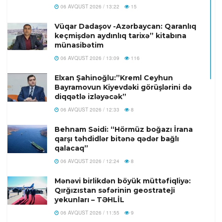
06 AVQUST 2026 / 13:22
15
Vüqar Dadaşov -Azərbaycan: Qaranlıq
keçmişdən aydınlıq tarixə” kitabına
münasibətim
06 AVQUST 2026 / 13:09
116
Elxan Şahinoğlu:”Kreml Ceyhun
Bayramovun Kiyevdəki görüşlərini də
diqqətlə izləyəcək”
06 AVQUST 2026 / 12:33
8
Behnam Səidi: “Hörmüz boğazı İrana
qarşı təhdidlər bitənə qədər bağlı
qalacaq”
06 AVQUST 2026 / 12:24
8
Mənəvi birlikdən böyük müttəfiqliyə:
Qırğızıstan səfərinin geostrateji
yekunları – TƏHLİL
06 AVQUST 2026 / 11:55
9