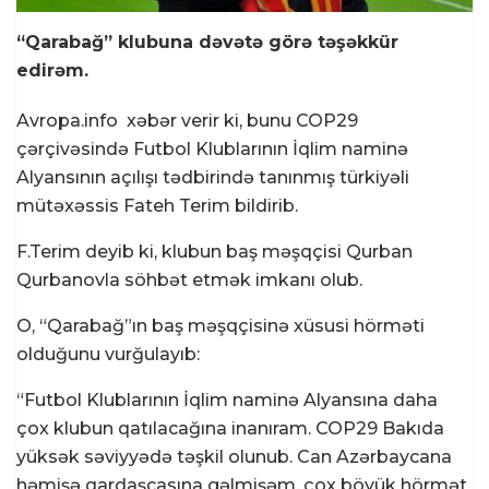
“Qarabağ” klubuna dəvətə görə təşəkkür
edirəm.
Avropa.info
xəbər verir ki, bunu COP29
çərçivəsində Futbol Klublarının İqlim naminə
Alyansının açılışı tədbirində tanınmış türkiyəli
mütəxəssis Fateh Terim bildirib.
F.Terim deyib ki, klubun baş məşqçisi Qurban
Qurbanovla söhbət etmək imkanı olub.
O, “Qarabağ”ın baş məşqçisinə xüsusi hörməti
olduğunu vurğulayıb:
“Futbol Klublarının İqlim naminə Alyansına daha
çox klubun qatılacağına inanıram. COP29 Bakıda
yüksək səviyyədə təşkil olunub. Can Azərbaycana
həmişə qardaşcasına gəlmişəm, çox böyük hörmət