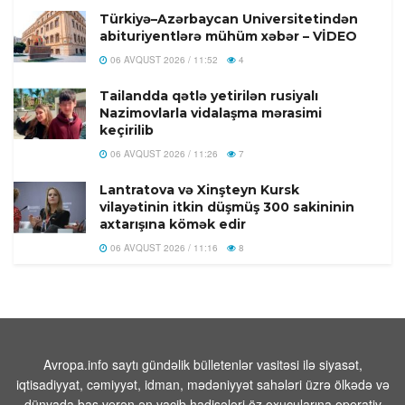
Türkiyə–Azərbaycan Universitetindən
abituriyentlərə mühüm xəbər – VİDEO
06 AVQUST 2026 / 11:52
4
Tailandda qətlə yetirilən rusiyalı
Nazimovlarla vidalaşma mərasimi
keçirilib
06 AVQUST 2026 / 11:26
7
Lantratova və Xinşteyn Kursk
vilayətinin itkin düşmüş 300 sakininin
axtarışına kömək edir
06 AVQUST 2026 / 11:16
8
Tramp qeyri-qanuni mühacirlərin
ölkəyə girişini dayandırdıqlarını iddia
edib
06 AVQUST 2026 / 11:10
1
Avropa.info saytı gündəlik bülletenlər vasitəsi ilə siyasət,
WWF: İtaliyada bu yay meşə
iqtisadiyyat, cəmiyyət, idman, mədəniyyət sahələri üzrə ölkədə və
yanğınlarında 70 min hektar ərazi
dünyada baş verən ən vacib hadisələri öz oxucularına operativ