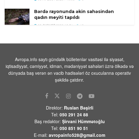
Bərdə rayonunda əkin sahəsindən
qadın meyiti tapıldı
08 AVQUST 2026 / 9:51
10
Yəmən ordusu Husilərə qarşı əməliyyat
keçirib
08 AVQUST 2026 / 9:40
7
Avropa.info saytı gündəlik bülletenlər vasitəsi ilə siyasət,
Trampın yeni təyyarəsinın
iqtisadiyyat, cəmiyyət, idman, mədəniyyət sahələri üzrə ölkədə və
çatışmazlıqlarını mediaya sızdıran şəxs
dünyada baş verən ən vacib hadisələri öz oxucularına operativ
tapıldı
şəkildə çatdırır.
08 AVQUST 2026 / 9:23
1
Azərbaycan XIN:”Gürcüstandakı
münaqişənin sülh yolu ilə həllinə tam
Direktor:
Ruslan Bəşirli
dəstəyimizi bir daha təsdiqləyirik”
Tel:
050 291 24 88
08 AVQUST 2026 / 9:14
6
Baş redaktor:
Şirvani Hümmətoğlu
Tel:
050 851 90 51
Rusiya Ukrayna Silahlı Qüvvələrinə
E-mail:
avropainfo528@gmail.com
məxsus 397 PUA-nı vurub