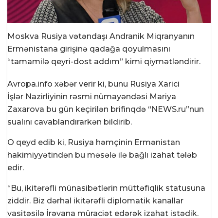
Moskva Rusiya vətəndaşı Andranik Miqranyanın
Ermənistana girişinə qadağa qoyulmasını
“tamamilə qeyri-dost addım” kimi qiymətləndirir.
Avropa.info xəbər verir ki, bunu Rusiya Xarici
İşlər Nazirliyinin rəsmi nümayəndəsi Mariya
Zaxarova bu gün keçirilən brifinqdə “NEWS.ru”nun
sualını cavablandırarkən bildirib.
O qeyd edib ki, Rusiya həmçinin Ermənistan
hakimiyyətindən bu məsələ ilə bağlı izahat tələb
edir.
“Bu, ikitərəfli münasibətlərin müttəfiqlik statusuna
ziddir. Biz dərhal ikitərəfli diplomatik kanallar
vasitəsilə İrəvana müraciət edərək izahat istədik.