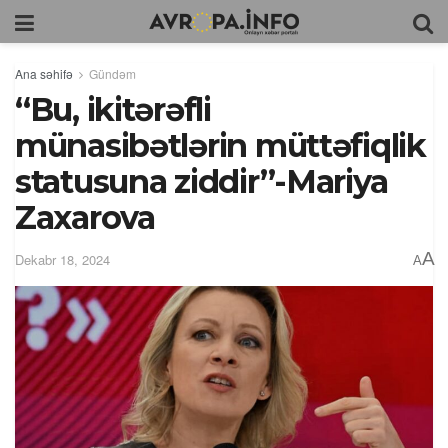
Ana səhifə
Gündəm
“Bu, ikitərəfli
münasibətlərin müttəfiqlik
statusuna ziddir”-Mariya
Zaxarova
A
Dekabr 18, 2024
A