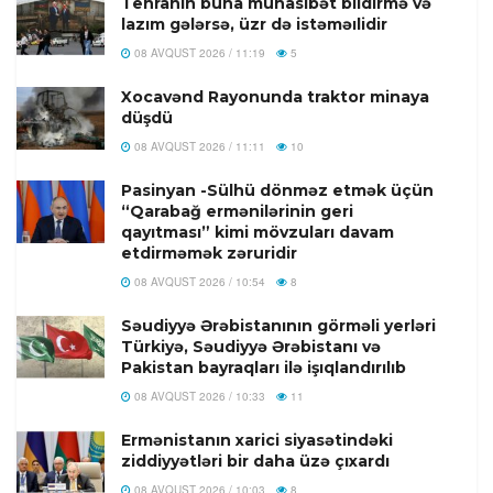
Tehranın buna münasibət bildirmə və
lazım gələrsə, üzr də istəməılidir
08 AVQUST 2026 / 11:19
5
Xocavənd Rayonunda traktor minaya
düşdü
08 AVQUST 2026 / 11:11
10
Pasinyan -Sülhü dönməz etmək üçün
“Qarabağ ermənilərinin geri
qayıtması” kimi mövzuları davam
etdirməmək zəruridir
08 AVQUST 2026 / 10:54
8
Səudiyyə Ərəbistanının görməli yerləri
Türkiyə, Səudiyyə Ərəbistanı və
Pakistan bayraqları ilə işıqlandırılıb
08 AVQUST 2026 / 10:33
11
Ermənistanın xarici siyasətindəki
ziddiyyətləri bir daha üzə çıxardı
08 AVQUST 2026 / 10:03
8