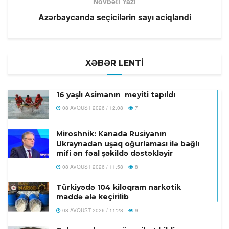
Növbəti Yazı
Azərbaycanda seçicilərin sayı aciqlandi
XƏBƏR LENTİ
16 yaşlı Asimanın meyiti tapıldı
08 AVQUST 2026 / 12:08
7
Miroshnik: Kanada Rusiyanın
Ukraynadan uşaq oğurlaması ilə bağlı
mifi ən fəal şəkildə dəstəkləyir
08 AVQUST 2026 / 11:58
8
Türkiyədə 104 kiloqram narkotik
maddə ələ keçirilib
08 AVQUST 2026 / 11:28
9