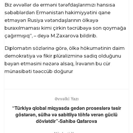
Biz əvvəllər də erməni tərəfdaşlarımızı hansısa
səbəblərdən Ermənistan hakimiyyətini qane
etməyən Rusiya vətəndaşlarının ölkəyə
buraxılmaması kimi çirkin təcrübəyə son qoymağa
çağırmışıq”, – deyə M.Zaxarova bildirib.
Diplomatın sözlərinə görə, ölkə hökumətinin daim
demokratiya və fikir plüralizminə sadiq olduğunu
bəyan etməsini nəzərə alsaq, İrəvanın bu cür
münasibəti təəccüb doğurur
Əvvəlki Yazı
“Türkiyə qlobal miqyasda gedən proseslərə təsir
göstərən, sülhə və sabitliyə töhfə verən güclü
dövlətdir”-Sahibə Qafarova