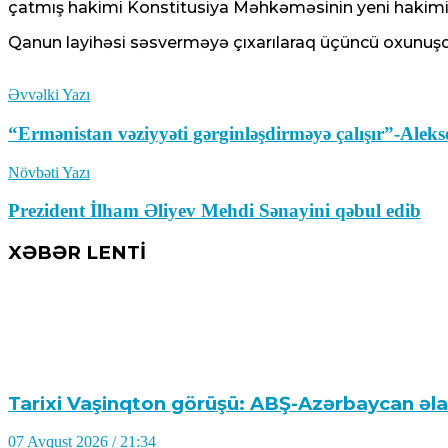
çatmış hakimi Konstitusiya Məhkəməsinin yeni hakimi 
Qanun layihəsi səsverməyə çıxarılaraq üçüncü oxunuşd
Əvvəlki Yazı
“Ermənistan vəziyyəti gərginləşdirməyə çalışır”-Alek
Növbəti Yazı
Prezident İlham Əliyev Mehdi Sənayini qəbul edib
XƏBƏR LENTİ
Tarixi Vaşinqton görüşü: ABŞ-Azərbaycan əl
07 Avqust 2026 / 21:34