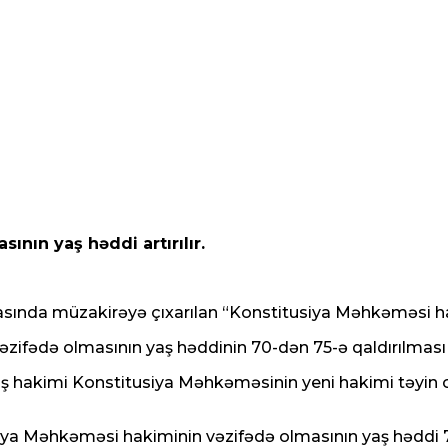
nın yaş həddi artırılır.
iclasında müzakirəyə çıxarılan “Konstitusiya Məhkəməsi ha
ifədə olmasının yaş həddinin 70-dən 75-ə qaldırılması t
ış hakimi Konstitusiya Məhkəməsinin yeni hakimi təyi
ya Məhkəməsi hakiminin vəzifədə olmasının yaş həddi 