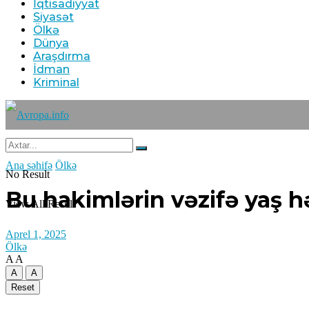
İqtisadiyyat
Siyasət
Ölkə
Dünya
Araşdırma
İdman
Kriminal
Ana səhifə
Ölkə
No Result
Bu hakimlərin vəzifə yaş hə
View All Result
Aprel 1, 2025
Ölkə
A
A
A
A
Reset