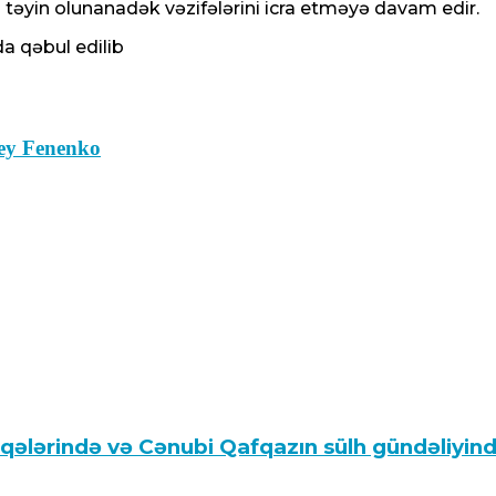
təyin olunanadək vəzifələrini icra etməyə davam edir.
a qəbul edilib
sey Fenenko
aqələrində və Cənubi Qafqazın sülh gündəliy