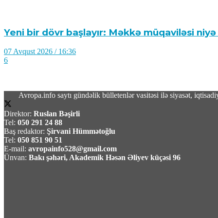
Yeni bir dövr başlayır: Məkkə müqaviləsi niyə
07 Avqust 2026 / 16:36
6
Avropa.info saytı gündəlik bülletenlər vasitəsi ilə siyasət, iqtis
Direktor:
Ruslan Bəşirli
Türkiyə, Səudiyyə Ərəbistanı və Pakistan Mə
Tel:
050 291 24 88
Baş redaktor:
Şirvani Hümmətoğlu
Tel:
050 851 90 51
07 Avqust 2026 / 16:20
E-mail:
avropainfo528@gmail.com
19
Ünvan:
Bakı şəhəri, Akademik Həsən Əliyev küçəsi 96
Rusiyada Azərbaycan əsilli idmançıya hökm 