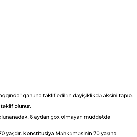
qqında” qanuna təklif edilən dəyişiklikdə əksini tapıb.
əklif olunur.
n olunanadək, 6 aydan çox olmayan müddətdə
70 yaşdır. Konstitusiya Məhkəməsinin 70 yaşına