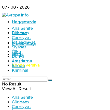
07 - 08 - 2026
Haqqımızda
Ana Səhifə
Reklam
Gündəm
Cəmiyyət
İqtisadiyyat
Media otağı
Siyasət
Ölkə
Əlaqə
Dünya
Araşdırma
Köhnə versiya
İdman
Kriminal
No Result
View All Result
Ana Səhifə
Gündəm
Cəmiyyət