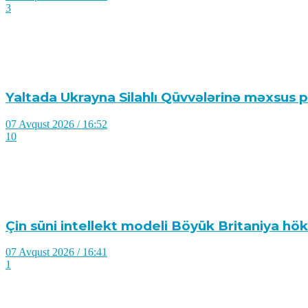
3
Yaltada Ukrayna Silahlı Qüvvələrinə məxsus pi
07 Avqust 2026 / 16:52
10
Çin süni intellekt modeli Böyük Britaniya hök
07 Avqust 2026 / 16:41
1