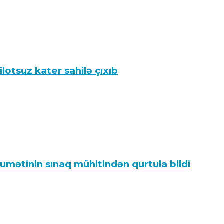
lotsuz kater sahilə çıxıb
umətinin sınaq mühitindən qurtula bildi