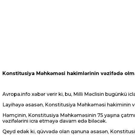
Konstitusiya Məhkəməsi hakimlərinin vəzifədə olması
Avropa.info xəbər verir ki, bu, Milli Məclisin bugünkü 
Layihəyə əsasən, Konstitusiya Məhkəməsi hakiminin vəz
Həmçinin, Konstitusiya Məhkəməsinin 75 yaşına çatm
vəzifələrini icra etməyə davam edə biləcək.
Qeyd edək ki, qüvvədə olan qanuna əsasən, Konstitusi