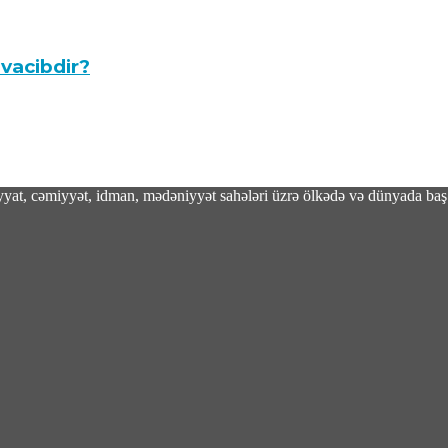
 vacibdir?
adiyyat, cəmiyyət, idman, mədəniyyət sahələri üzrə ölkədə və dünyada baş 
kkə Müdafiə Sazişi imzalandi
oxundu