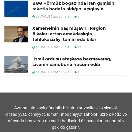
BƏƏ Hörmüz boğazında İran gəmisini
raketlə hədəfə aldığını açıqlayıb
08 AVQUST 2026 / 16:47
1
Xameneinin baş müşaviri: Region
ölkələri artan əməkdaşlıqla
təhlükəsizliyi təmin edə bilər
08 AVQUST 2026 / 16:41
18
İsrail ordusu atəşkəsə baxmayaraq,
Livanın cənubuna hücum edib
08 AVQUST 2026 / 14:31
9
16 yaşlı Asimanın meyiti tapıldı
08 AVQUST 2026 / 12:08
7
Miroshnik: Kanada Rusiyanın
Avropa.info saytı gündəlik bülletenlər vasitəsi ilə siyasət,
Ukraynadan uşaq oğurlaması ilə bağlı
iqtisadiyyat, cəmiyyət, idman, mədəniyyət sahələri üzrə ölkədə və
mifi ən fəal şəkildə dəstəkləyir
dünyada baş verən ən vacib hadisələri öz oxucularına operativ
08 AVQUST 2026 / 11:58
9
şəkildə çatdırır.