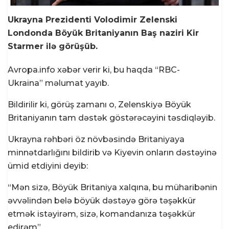
Ukrayna Prezidenti Volodimir Zelenski
Londonda Böyük Britaniyanın Baş naziri Kir
Starmer ilə görüşüb.
Avropa.info xəbər verir ki, bu haqda “RBC-
Ukraina” məlumat yayıb.
Bildirilir ki, görüş zamanı o, Zelenskiyə Böyük
Britaniyanın tam dəstək göstərəcəyini təsdiqləyib.
Ukrayna rəhbəri öz növbəsində Britaniyaya
minnətdarlığını bildirib və Kiyevin onların dəstəyinə
ümid etdiyini deyib:
“Mən sizə, Böyük Britaniya xalqına, bu müharibənin
əvvəlindən belə böyük dəstəyə görə təşəkkür
etmək istəyirəm, sizə, komandanıza təşəkkür
edirəm”.