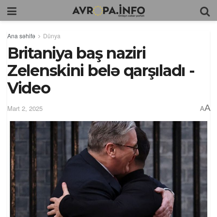
Ana səhifə
Dünya
Britaniya baş naziri
Zelenskini belə qarşıladı -
Video
A
Mart 2, 2025
A