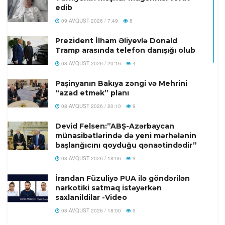
edib
09 AVQUST 2026 / 7:49
8
Prezident İlham Əliyevlə Donald
Tramp arasında telefon danışığı olub
08 AVQUST 2026 / 20:16
4
Paşinyanın Bakıya zəngi və Mehrini
“azad etmək” planı
08 AVQUST 2026 / 20:10
9
Devid Felsen:”ABŞ-Azərbaycan
münasibətlərində də yeni mərhələnin
başlanğıcını qoyduğu qənaətindədir”
08 AVQUST 2026 / 18:06
9
İrandan Füzuliyə PUA ilə göndərilən
narkotiki satmaq istəyərkən
saxlanildilar -Video
08 AVQUST 2026 / 18:00
9