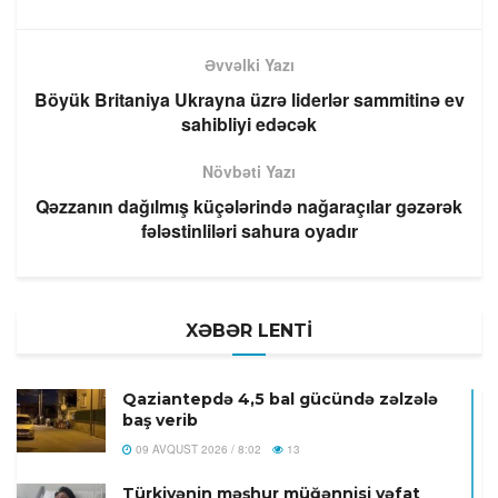
Əvvəlki Yazı
Böyük Britaniya Ukrayna üzrə liderlər sammitinə ev
sahibliyi edəcək
Növbəti Yazı
Qəzzanın dağılmış küçələrində nağaraçılar gəzərək
fələstinliləri sahura oyadır
XƏBƏR LENTİ
Qaziantepdə 4,5 bal gücündə zəlzələ
baş verib
09 AVQUST 2026 / 8:02
13
Türkiyənin məşhur müğənnisi vəfat