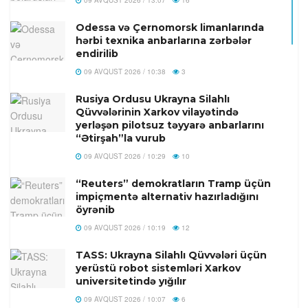
Odessa və Çernomorsk limanlarında
hərbi texnika anbarlarına zərbələr
endirilib
09 AVQUST 2026 / 10:38
3
Rusiya Ordusu Ukrayna Silahlı
Qüvvələrinin Xarkov vilayətində
yerləşən pilotsuz təyyarə anbarlarını
“Ətirşah”la vurub
09 AVQUST 2026 / 10:29
10
“Reuters” demokratların Tramp üçün
impiçmentə alternativ hazırladığını
öyrənib
09 AVQUST 2026 / 10:19
12
TASS: Ukrayna Silahlı Qüvvələri üçün
yerüstü robot sistemləri Xarkov
universitetində yığılır
09 AVQUST 2026 / 10:07
6