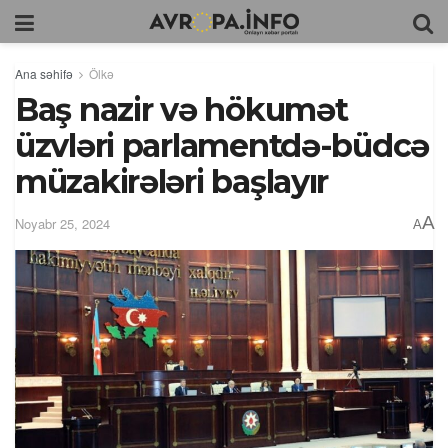
Ana səhifə
Ölkə
Baş nazir və hökumət
üzvləri parlamentdə-büdcə
müzakirələri başlayır
A
Noyabr 25, 2024
A