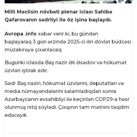
Milli Məclisin növbəti plenar iclası Sahibə
Qafarovanın sədrliyi ilə öz işinə başlayıb.
Avropa .info
xəbər verir ki, bu gündən
başlayaraq 3 gün ərzində 2025-ci ilin dövlət büdcəsi
müzakirəyə çıxarılacaq.
Bugünki iclasda Baş nazir Əli Əsədov və hökumət
üzvləri iştirak edir.
Sədr Baş naziri, hökumət üzvlərini, deputatları və
media nümayəndələrini salamladıqdan sonra
Azərbaycanın evsahibliyi ilə keçirilən COP29-a həsr
olunmuş nitq söylədi. Çıxışının tam mətnini təqdim
edəcəyik