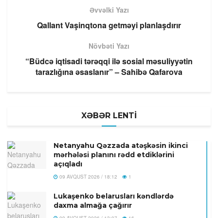
Əvvəlki Yazı
Qallant Vaşinqtona getməyi planlaşdırır
Növbəti Yazı
“Büdcə iqtisadi tərəqqi ilə sosial məsuliyyətin
tarazlığına əsaslanır” – Sahibə Qafarova
XƏBƏR LENTİ
Netanyahu Qəzzada atəşkəsin ikinci
mərhələsi planını rədd etdiklərini
açıqladı
09 AVQUST 2026 / 18:12
1
Lukaşenko belarusları kəndlərdə
daxma almağa çağırır
09 AVQUST 2026 / 13:07
16