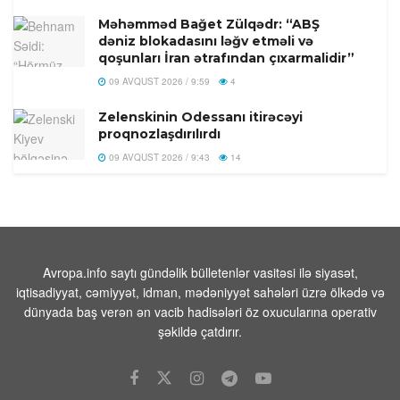
Məhəmməd Bağet Zülqədr: “ABŞ
dəniz blokadasını ləğv etməli və
qoşunları İran ətrafından çıxarmalidir”
09 AVQUST 2026 / 9:59
4
Zelenskinin Odessanı itirəcəyi
proqnozlaşdırılırdı
09 AVQUST 2026 / 9:43
14
Donbassdakı Ukrayna Silahlı Qüvvələri
üçün vəziyyət getdikcə pisləşir:
Almaniya məyusedici proqnoz verdi
09 AVQUST 2026 / 8:33
11
Avropa.info saytı gündəlik bülletenlər vasitəsi ilə siyasət,
Qaziantepdə 4,5 bal gücündə zəlzələ
iqtisadiyyat, cəmiyyət, idman, mədəniyyət sahələri üzrə ölkədə və
baş verib
dünyada baş verən ən vacib hadisələri öz oxucularına operativ
09 AVQUST 2026 / 8:02
14
şəkildə çatdırır.
Türkiyənin məşhur müğənnisi vəfat
edib