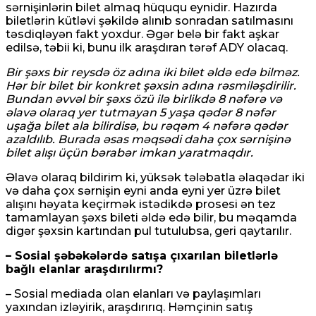
sərnişinlərin bilet almaq hüququ eynidir. Hazırda
biletlərin kütləvi şəkildə alınıb sonradan satılmasını
təsdiqləyən fakt yoxdur. Əgər belə bir fakt aşkar
edilsə, təbii ki, bunu ilk araşdıran tərəf ADY olacaq.
Bir şəxs bir reysdə öz adına iki bilet əldə edə bilməz.
Hər bir bilet bir konkret şəxsin adına rəsmiləşdirilir.
Bundan əvvəl bir şəxs özü ilə birlikdə 8 nəfərə və
əlavə olaraq yer tutmayan 5 yaşa qədər 8 nəfər
uşağa bilet ala bilirdisə, bu rəqəm 4 nəfərə qədər
azaldılıb. Burada əsas məqsədi daha çox sərnişinə
bilet alışı üçün bərabər imkan yaratmaqdır.
Əlavə olaraq bildirim ki, yüksək tələbatla əlaqədar iki
və daha çox sərnişin eyni anda eyni yer üzrə bilet
alışını həyata keçirmək istədikdə prosesi ən tez
tamamlayan şəxs bileti əldə edə bilir, bu məqamda
digər şəxsin kartından pul tutulubsa, geri qaytarılır.
– Sosial şəbəkələrdə satışa çıxarılan biletlərlə
bağlı elanlar araşdırılırmı?
– Sosial mediada olan elanları və paylaşımları
yaxından izləyirik, araşdırırıq. Həmçinin satış