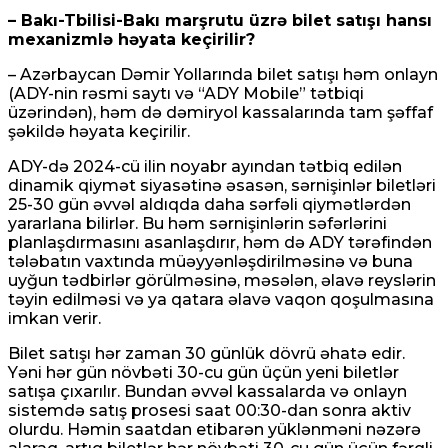
– Bakı-Tbilisi-Bakı marşrutu üzrə bilet satışı hansı
mexanizmlə həyata keçirilir?
– Azərbaycan Dəmir Yollarında bilet satışı həm onlayn
(ADY-nin rəsmi saytı və “ADY Mobile” tətbiqi
üzərindən), həm də dəmiryol kassalarında tam şəffaf
şəkildə həyata keçirilir.
ADY-də 2024-cü ilin noyabr ayından tətbiq edilən
dinamik qiymət siyasətinə əsasən, sərnişinlər biletləri
25-30 gün əvvəl aldıqda daha sərfəli qiymətlərdən
yararlana bilirlər. Bu həm sərnişinlərin səfərlərini
planlaşdırmasını asanlaşdırır, həm də ADY tərəfindən
tələbatın vaxtında müəyyənləşdirilməsinə və buna
uyğun tədbirlər görülməsinə, məsələn, əlavə reyslərin
təyin edilməsi və ya qatara əlavə vaqon qoşulmasına
imkan verir.
Bilet satışı hər zaman 30 günlük dövrü əhatə edir.
Yəni hər gün növbəti 30-cu gün üçün yeni biletlər
satışa çıxarılır. Bundan əvvəl kassalarda və onlayn
sistemdə satış prosesi saat 00:30-dan sonra aktiv
olurdu. Həmin saatdan etibarən yüklənməni nəzərə