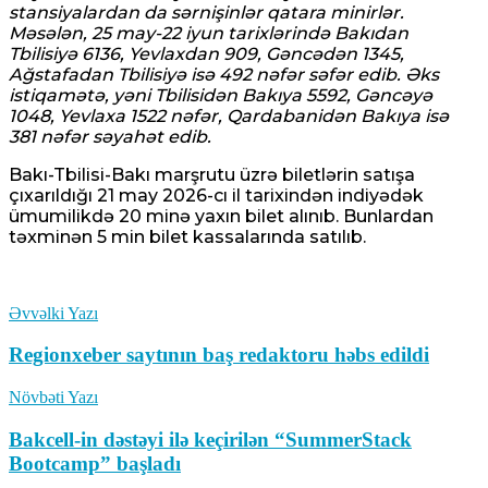
stansiyalardan da sərnişinlər qatara minirlər.
Məsələn, 25 may-22 iyun tarixlərində Bakıdan
Tbilisiyə 6136, Yevlaxdan 909, Gəncədən 1345,
Ağstafadan Tbilisiyə isə 492 nəfər səfər edib. Əks
istiqamətə, yəni Tbilisidən Bakıya 5592, Gəncəyə
1048, Yevlaxa 1522 nəfər, Qardabanidən Bakıya isə
381 nəfər səyahət edib.
Bakı-Tbilisi-Bakı marşrutu üzrə biletlərin satışa
çıxarıldığı 21 may 2026-cı il tarixindən indiyədək
ümumilikdə 20 minə yaxın bilet alınıb. Bunlardan
təxminən 5 min bilet kassalarında satılıb.
Əvvəlki Yazı
Regionxeber saytının baş redaktoru həbs edildi
Növbəti Yazı
Bakcell-in dəstəyi ilə keçirilən “SummerStack
Bootcamp” başladı