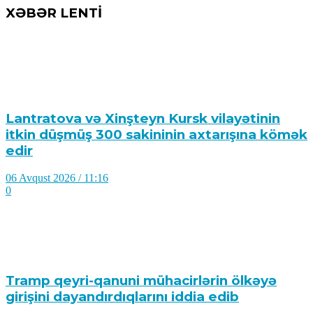
XƏBƏR LENTİ
Lantratova və Xinşteyn Kursk vilayətinin
itkin düşmüş 300 sakininin axtarışına kömək
edir
06 Avqust 2026 / 11:16
0
Tramp qeyri-qanuni mühacirlərin ölkəyə
girişini dayandırdıqlarını iddia edib