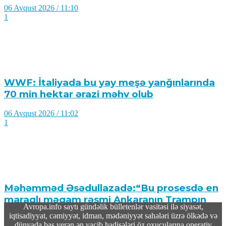
06 Avqust 2026 / 11:10
1
WWF: İtaliyada bu yay meşə yanğınlarında
70 min hektar ərazi məhv olub
06 Avqust 2026 / 11:02
1
Məhəmməd Əsədullazadə:“Bu prosesdə en
maraqlı məqam rəsmi Ankaranın Trampın
Avropa.info saytı gündəlik bülletenlər vasitəsi ilə siyasət,
bəyanatlarına heç bir reaksiya
iqtisadiyyat, cəmiyyət, idman, mədəniyyət sahələri üzrə ölkədə və
verməməsidir”
dünyada baş verən ən vacib hadisələri öz oxucularına operativ