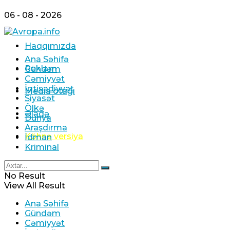
06 - 08 - 2026
Haqqımızda
Ana Səhifə
Reklam
Gündəm
Cəmiyyət
İqtisadiyyat
Media otağı
Siyasət
Ölkə
Əlaqə
Dünya
Araşdırma
Köhnə versiya
İdman
Kriminal
No Result
View All Result
Ana Səhifə
Gündəm
Cəmiyyət