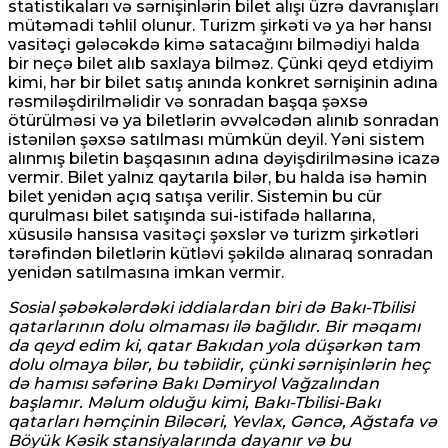
statistikaları və sərnişinlərin bilet alışı üzrə davranışları
mütəmadi təhlil olunur. Turizm şirkəti və ya hər hansı
vasitəçi gələcəkdə kimə satacağını bilmədiyi halda
bir neçə bilet alıb saxlaya bilməz. Çünki qeyd etdiyim
kimi, hər bir bilet satış anında konkret sərnişinin adına
rəsmiləşdirilməlidir və sonradan başqa şəxsə
ötürülməsi və ya biletlərin əvvəlcədən alınıb sonradan
istənilən şəxsə satılması mümkün deyil. Yəni sistem
alınmış biletin başqasının adına dəyişdirilməsinə icazə
vermir. Bilet yalnız qaytarıla bilər, bu halda isə həmin
bilet yenidən açıq satışa verilir. Sistemin bu cür
qurulması bilet satışında sui-istifadə hallarına,
xüsusilə hansısa vasitəçi şəxslər və turizm şirkətləri
tərəfindən biletlərin kütləvi şəkildə alınaraq sonradan
yenidən satılmasına imkan vermir.
Sosial şəbəkələrdəki iddialardan biri də Bakı-Tbilisi
qatarlarının dolu olmaması ilə bağlıdır. Bir məqamı
da qeyd edim ki, qatar Bakıdan yola düşərkən tam
dolu olmaya bilər, bu təbiidir, çünki sərnişinlərin heç
də hamısı səfərinə Bakı Dəmiryol Vağzalından
başlamır. Məlum olduğu kimi, Bakı-Tbilisi-Bakı
qatarları həmçinin Biləcəri, Yevlax, Gəncə, Ağstafa və
Böyük Kəsik stansiyalarında dayanır və bu