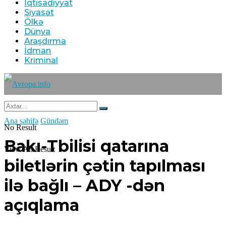
İqtisadiyyat
Siyasət
Ölkə
Dünya
Araşdırma
İdman
Kriminal
Ana səhifə
Gündəm
No Result
Bakı-Tbilisi qatarına
View All Result
biletlərin çətin tapılması
ilə bağlı – ADY -dən
açıqlama