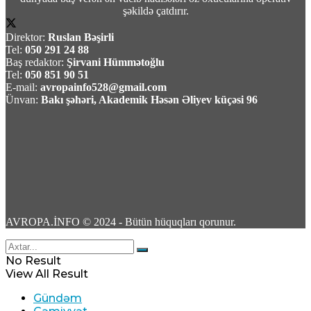
şəkildə çatdırır.
06 Avqust 2026 / 10:44
57
Direktor:
Ruslan Bəşirli
Tel:
050 291 24 88
Baş redaktor:
Şirvani Hümmətoğlu
Tel:
050 851 90 51
E-mail:
avropainfo528@gmail.com
Ünvan:
Bakı şəhəri, Akademik Həsən Əliyev küçəsi 96
Türkiyə XİN Fidan Suriyalı həmkarı ilə
görüşəcək
06 Avqust 2026 / 10:41
1
AVROPA.İNFO © 2024 - Bütün hüquqları qorunur.
No Result
Çingiz Qənizadə Fransa məhkəməsində
View All Result
qalıb gəldi- Qənimət Zahid dəymiş ziyanı
Gündəm
ödədi