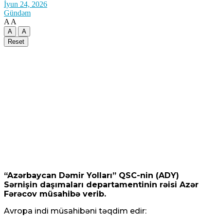
İyun 24, 2026
Gündəm
A
A
A
A
Reset
“Azərbaycan Dəmir Yolları” QSC-nin (ADY)
Sərnişin daşımaları departamentinin rəisi Azər
Fərəcov müsahibə verib.
Avropa indi müsahibəni təqdim edir: