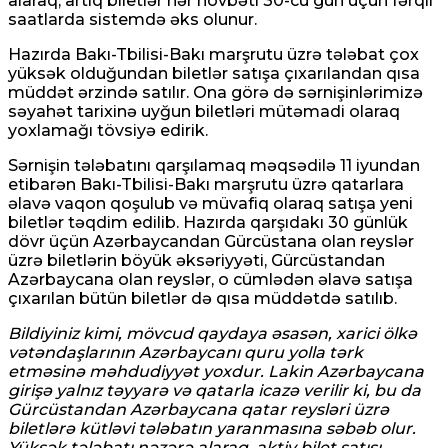
alaraq, artıq biletlər hər növbəti 30-cu gün üçün fərqli
saatlarda sistemdə əks olunur.
Hazırda Bakı-Tbilisi-Bakı marşrutu üzrə tələbat çox
yüksək olduğundan biletlər satışa çıxarılandan qısa
müddət ərzində satılır. Ona görə də sərnişinlərimizə
səyahət tarixinə uyğun biletləri mütəmadi olaraq
yoxlamağı tövsiyə edirik.
Sərnişin tələbatını qarşılamaq məqsədilə 11 iyundan
etibarən Bakı-Tbilisi-Bakı marşrutu üzrə qatarlara
əlavə vaqon qoşulub və müvafiq olaraq satışa yeni
biletlər təqdim edilib. Hazırda qarşıdakı 30 günlük
dövr üçün Azərbaycandan Gürcüstana olan reyslər
üzrə biletlərin böyük əksəriyyəti, Gürcüstandan
Azərbaycana olan reyslər, o cümlədən əlavə satışa
çıxarılan bütün biletlər də qısa müddətdə satılıb.
Bildiyiniz kimi, mövcud qaydaya əsasən, xarici ölkə
vətəndaşlarının Azərbaycanı quru yolla tərk
etməsinə məhdudiyyət yoxdur. Lakin Azərbaycana
girişə yalnız təyyarə və qatarla icazə verilir ki, bu da
Gürcüstandan Azərbaycana qatar reysləri üzrə
biletlərə kütləvi tələbatın yaranmasına səbəb olur.
Yüksək tələbatı nəzərə alaraq, aktiv bilet satışı