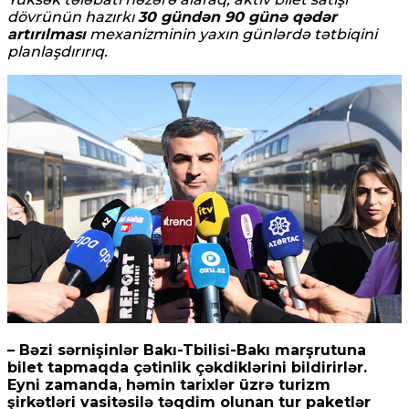
dövrünün hazırkı
30 gündən 90 günə qədər
artırılması
mexanizminin yaxın günlərdə tətbiqini
planlaşdırırıq.
– Bəzi sərnişinlər Bakı-Tbilisi-Bakı marşrutuna
bilet tapmaqda çətinlik çəkdiklərini bildirirlər.
Eyni zamanda, həmin tarixlər üzrə turizm
şirkətləri vasitəsilə təqdim olunan tur paketlər