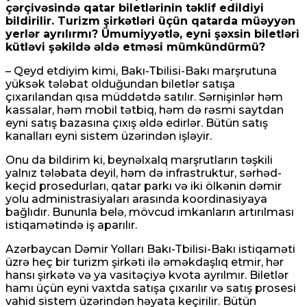
çərçivəsində qatar biletlərinin təklif edildiyi
bildirilir. Turizm şirkətləri üçün qatarda müəyyən
yerlər ayrılırmı? Ümumiyyətlə, eyni şəxsin biletləri
kütləvi şəkildə əldə etməsi mümkündürmü?
– Qeyd etdiyim kimi, Bakı-Tbilisi-Bakı marşrutuna
yüksək tələbat olduğundan biletlər satışa
çıxarılandan qısa müddətdə satılır. Sərnişinlər həm
kassalar, həm mobil tətbiq, həm də rəsmi saytdan
eyni satış bazasına çıxış əldə edirlər. Bütün satış
kanalları eyni sistem üzərindən işləyir.
Onu da bildirim ki, beynəlxalq marşrutların təşkili
yalnız tələbata deyil, həm də infrastruktur, sərhəd-
keçid prosedurları, qatar parkı və iki ölkənin dəmir
yolu administrasiyaları arasında koordinasiyaya
bağlıdır. Bununla belə, mövcud imkanların artırılması
istiqamətində iş aparılır.
Azərbaycan Dəmir Yolları Bakı-Tbilisi-Bakı istiqaməti
üzrə heç bir turizm şirkəti ilə əməkdaşlıq etmir, hər
hansı şirkətə və ya vasitəçiyə kvota ayrılmır. Biletlər
hamı üçün eyni vaxtda satışa çıxarılır və satış prosesi
vahid sistem üzərindən həyata keçirilir. Bütün