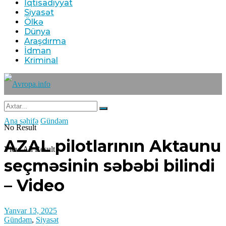
İqtisadiyyat
Siyasət
Ölkə
Dünya
Araşdırma
İdman
Kriminal
Ana səhifə
Gündəm
No Result
AZAL pilotlarının Aktaunu
View All Result
seçməsinin səbəbi bilindi
– Video
Yanvar 13, 2025
Gündəm
,
Siyasət