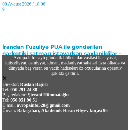
08 Avqust 2026 / 18:06
9
İrandan Füzuliyə PUA ilə göndərilən
narkotiki satmaq istəyərkən saxlanildilar -
Avropa.info saytı gündəlik bülletenlər vasitəsi ilə siyasət,
Video
iqtisadiyyat, cəmiyyət, idman, mədəniyyət sahələri üzrə ölkədə və
dünyada baş verən ən vacib hadisələri öz oxucularına operativ
08 Avqust 2026 / 18:00
şəkildə çatdırır.
9
Direktor:
Ruslan Bəşirli
Tel:
050 291 24 88
Baş redaktor:
Şirvani Hümmətoğlu
Tel:
050 851 90 51
E-mail:
avropainfo528@gmail.com
Ünvan:
Bakı şəhəri, Akademik Həsən Əliyev küçəsi 96
BƏƏ Hörmüz boğazında İran gəmisini
raketlə hədəfə aldığını açıqlayıb