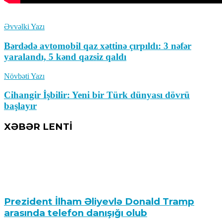
Əvvəlki Yazı
Bərdədə avtomobil qaz xəttinə çırpıldı: 3 nəfər
yaralandı, 5 kənd qazsiz qaldı
Növbəti Yazı
Cihangir İşbilir: Yeni bir Türk dünyası dövrü
başlayır
XƏBƏR LENTİ
Prezident İlham Əliyevlə Donald Tramp
arasında telefon danışığı olub