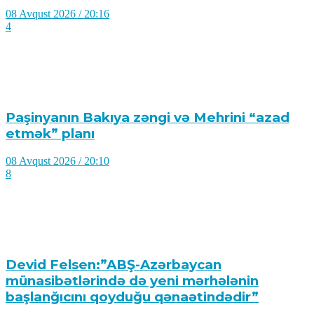
08 Avqust 2026 / 20:16
4
Paşinyanın Bakıya zəngi və Mehrini “azad
etmək” planı
08 Avqust 2026 / 20:10
8
Devid Felsen:”ABŞ-Azərbaycan
münasibətlərində də yeni mərhələnin
başlanğıcını qoyduğu qənaətindədir”