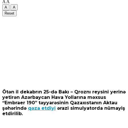
A
A
A
A
Reset
Ötən il dekabrın 25-də Bakı – Qroznı reysini yerinə
yetirən Azərbaycan Hava Yollarına məxsus
“Embraer 190” təyyarəsinin Qazaxıstanın Aktau
şəhərində
qəza etdiyi
ərazi simulyatorda nümayiş
etdirilib.