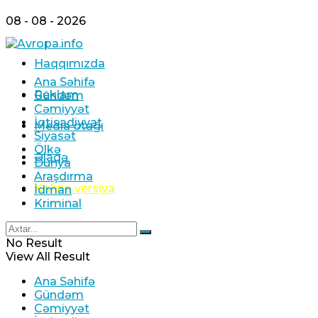
08 - 08 - 2026
Haqqımızda
Ana Səhifə
Reklam
Gündəm
Cəmiyyət
İqtisadiyyat
Media otağı
Siyasət
Ölkə
Əlaqə
Dünya
Araşdırma
Köhnə versiya
İdman
Kriminal
No Result
View All Result
Ana Səhifə
Gündəm
Cəmiyyət