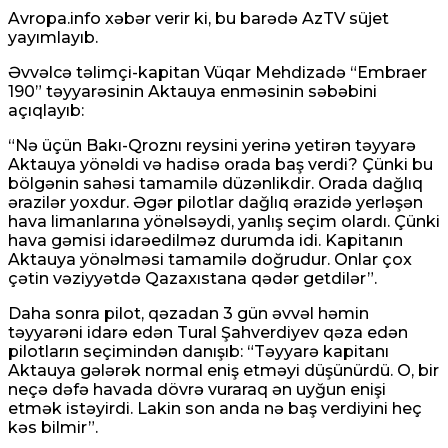
Avropa.info
xəbər verir ki, bu barədə AzTV süjet
yayımlayıb.
Əvvəlcə təlimçi-kapitan Vüqar Mehdizadə “Embraer
190” təyyarəsinin Aktauya enməsinin səbəbini
açıqlayıb:
“Nə üçün Bakı-Qroznı reysini yerinə yetirən təyyarə
Aktauya yönəldi və hadisə orada baş verdi? Çünki bu
bölgənin sahəsi tamamilə düzənlikdir. Orada dağlıq
ərazilər yoxdur. Əgər pilotlar dağlıq ərazidə yerləşən
hava limanlarına yönəlsəydi, yanlış seçim olardı. Çünki
hava gəmisi idarəedilməz durumda idi. Kapitanın
Aktauya yönəlməsi tamamilə doğrudur. Onlar çox
çətin vəziyyətdə Qazaxıstana qədər getdilər”.
Daha sonra pilot, qəzadan 3 gün əvvəl həmin
təyyarəni idarə edən Tural Şahverdiyev qəza edən
pilotların seçimindən danışıb: “Təyyarə kapitanı
Aktauya gələrək normal eniş etməyi düşünürdü. O, bir
neçə dəfə havada dövrə vuraraq ən uyğun enişi
etmək istəyirdi. Lakin son anda nə baş verdiyini heç
kəs bilmir”.