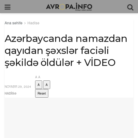
Ana səhifə
Hadisə
Azərbaycanda namazdan
qayıdan şəxslər faciəli
şəkildə öldülər + VİDEO
A
A
A
A
NOYABR 29, 2024
HADISƏ
Reset