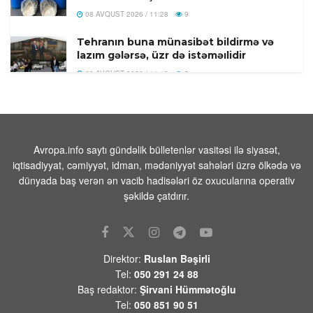
08 AVQUST 2026 / 11:28
9
Tehranın buna münasibət bildirmə və
lazım gələrsə, üzr də istəməılidir
08 AVQUST 2026 / 11:19
5
Xocavənd Rayonunda traktor minaya
düşdü
08 AVQUST 2026 / 11:11
10
Avropa.info saytı gündəlik bülletenlər vasitəsi ilə siyasət,
Pasinyan -Sülhü dönməz etmək üçün
iqtisadiyyat, cəmiyyət, idman, mədəniyyət sahələri üzrə ölkədə və
“Qarabağ ermənilərinin geri
dünyada baş verən ən vacib hadisələri öz oxucularına operativ
qayıtması” kimi mövzuları davam
şəkildə çatdırır.
etdirməmək zəruridir
08 AVQUST 2026 / 10:54
10
Səudiyyə Ərəbistanının görməli yerləri
Direktor:
Ruslan Bəşirli
Türkiyə, Səudiyyə Ərəbistanı və
Tel:
050 291 24 88
Pakistan bayraqları ilə işıqlandırılıb
Baş redaktor:
Şirvani Hümmətoğlu
08 AVQUST 2026 / 10:33
11
Tel:
050 851 90 51