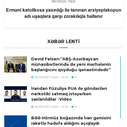
Növbəti Yazı
Erməni katolikosa yaxınlığı ilə tanınan arxiyepiskopun
adı uşaqlara qarşı zorakılıqla hallanır
XƏBƏR LENTİ
Devid Felsen:”ABŞ-Azərbaycan
münasibətlərində də yeni mərhələnin
başlanğıcını qoyduğu qənaətindədir”
08 AVQUST 2026 / 18:06
9
İrandan Füzuliyə PUA ilə göndərilən
narkotiki satmaq istəyərkən
saxlanildilar -Video
08 AVQUST 2026 / 18:00
9
BƏƏ Hörmüz boğazında İran gəmisini
raketlə hədəfə aldığını açıqlayıb