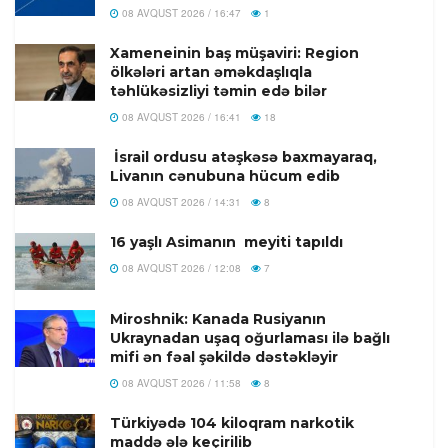
08 AVQUST 2026 / 16:47
1
Xameneinin baş müşaviri: Region
ölkələri artan əməkdaşlıqla
təhlükəsizliyi təmin edə bilər
08 AVQUST 2026 / 16:41
18
İsrail ordusu atəşkəsə baxmayaraq,
Livanın cənubuna hücum edib
08 AVQUST 2026 / 14:31
8
16 yaşlı Asimanın meyiti tapıldı
08 AVQUST 2026 / 12:08
7
Miroshnik: Kanada Rusiyanın
Ukraynadan uşaq oğurlaması ilə bağlı
mifi ən fəal şəkildə dəstəkləyir
08 AVQUST 2026 / 11:58
8
Türkiyədə 104 kiloqram narkotik
maddə ələ keçirilib