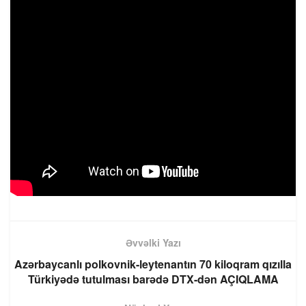
Əvvəlki Yazı
Azərbaycanlı polkovnik-leytenantın 70 kiloqram qızılla
Türkiyədə tutulması barədə DTX-dən AÇIQLAMA