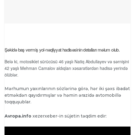
Şəkidə baş vermiş yol-nəqliyyat hadisəsinin detalları məlum olub.
Belə ki, motosiklet sürücüsü 46 yaşlı Natiq Abdullayev və sərnişini
42 yaşlı Mehman Camalov aldıqları xəsarətlərdən hadisə yerində
ölüblər.
Mərhumun yaxınlarının sözlərinə görə, hər iki şəxs ibadət
etməkdən qayıdırmışlar və həmin ərazidə avtomobillə
toqquşublar.
Avropa.info
xezerxeber-in süjetin təqdim edir: